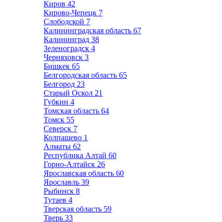
Киров
42
Кирово-Чепецк
7
Слободской
7
Калининградская область
67
Калининград
38
Зеленоградск
4
Черняховск
3
Бишкек
65
Белгородская область
65
Белгород
23
Старый Оскол
21
Губкин
4
Томская область
64
Томск
55
Северск
7
Колпашево
1
Алматы
62
Республика Алтай
60
Горно-Алтайск
26
Ярославская область
60
Ярославль
39
Рыбинск
8
Тутаев
4
Тверская область
59
Тверь
33