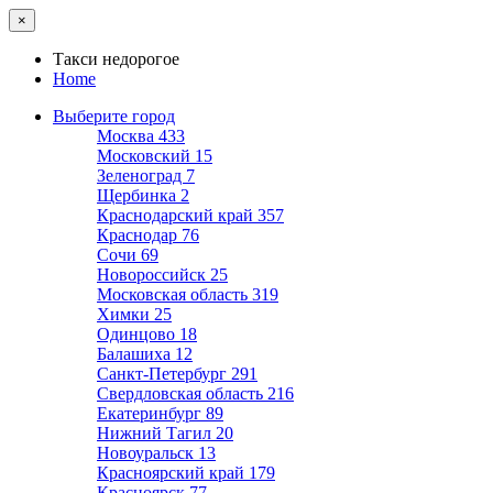
×
Такси недорогое
Home
Выберите город
Москва
433
Московский
15
Зеленоград
7
Щербинка
2
Краснодарский край
357
Краснодар
76
Сочи
69
Новороссийск
25
Московская область
319
Химки
25
Одинцово
18
Балашиха
12
Санкт-Петербург
291
Свердловская область
216
Екатеринбург
89
Нижний Тагил
20
Новоуральск
13
Красноярский край
179
Красноярск
77