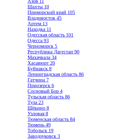
Азов
11
Шахты
10
Приморский край
105
Владивосток
45
Артем
13
Находка
11
Одесская область
101
Одесса
93
Черноморск
5
Республика Дагестан
90
Махачкала
34
Хасавюрт
20
Буйнакск
8
Ленинградская область
86
Гатчина
7
Приозерск
6
Сосновый Бор
4
Тульская область
86
Тула
23
Щёкино
8
Узловая
8
Тюменская область
84
Тюмень
49
Тобольск
19
Заводоуковск
3