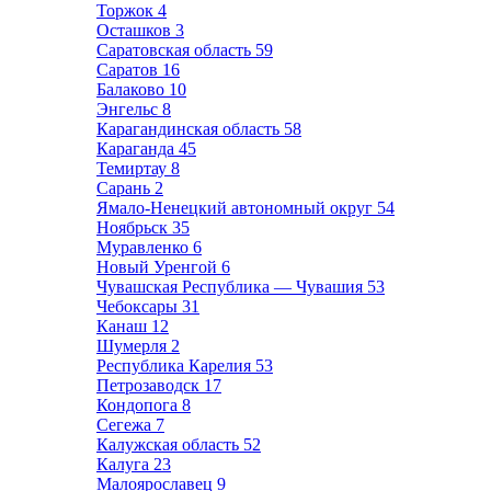
Торжок
4
Осташков
3
Саратовская область
59
Саратов
16
Балаково
10
Энгельс
8
Карагандинская область
58
Караганда
45
Темиртау
8
Сарань
2
Ямало-Ненецкий автономный округ
54
Ноябрьск
35
Муравленко
6
Новый Уренгой
6
Чувашская Республика — Чувашия
53
Чебоксары
31
Канаш
12
Шумерля
2
Республика Карелия
53
Петрозаводск
17
Кондопога
8
Сегежа
7
Калужская область
52
Калуга
23
Малоярославец
9