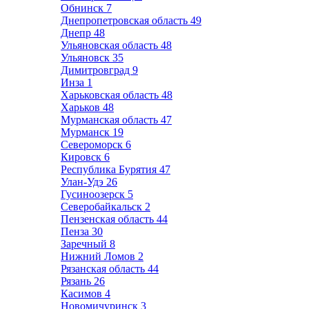
Обнинск
7
Днепропетровская область
49
Днепр
48
Ульяновская область
48
Ульяновск
35
Димитровград
9
Инза
1
Харьковская область
48
Харьков
48
Мурманская область
47
Мурманск
19
Североморск
6
Кировск
6
Республика Бурятия
47
Улан-Удэ
26
Гусиноозерск
5
Северобайкальск
2
Пензенская область
44
Пенза
30
Заречный
8
Нижний Ломов
2
Рязанская область
44
Рязань
26
Касимов
4
Новомичуринск
3