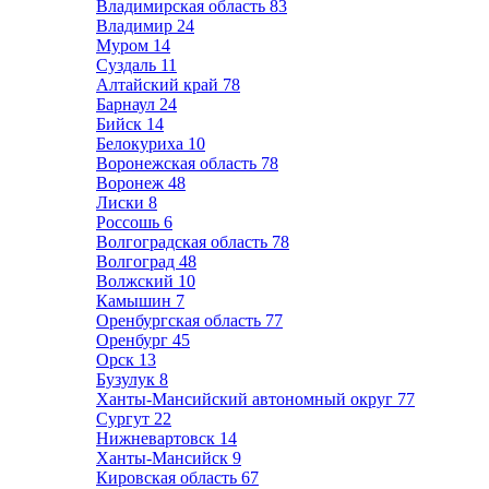
Владимирская область
83
Владимир
24
Муром
14
Суздаль
11
Алтайский край
78
Барнаул
24
Бийск
14
Белокуриха
10
Воронежская область
78
Воронеж
48
Лиски
8
Россошь
6
Волгоградская область
78
Волгоград
48
Волжский
10
Камышин
7
Оренбургская область
77
Оренбург
45
Орск
13
Бузулук
8
Ханты-Мансийский автономный округ
77
Сургут
22
Нижневартовск
14
Ханты-Мансийск
9
Кировская область
67