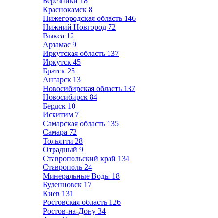
Березники
18
Краснокамск
8
Нижегородская область
146
Нижний Новгород
72
Выкса
12
Арзамас
9
Иркутская область
137
Иркутск
45
Братск
25
Ангарск
13
Новосибирская область
137
Новосибирск
84
Бердск
10
Искитим
7
Самарская область
135
Самара
72
Тольятти
28
Отрадный
9
Ставропольский край
134
Ставрополь
24
Минеральные Воды
18
Буденновск
17
Киев
131
Ростовская область
126
Ростов-на-Дону
34