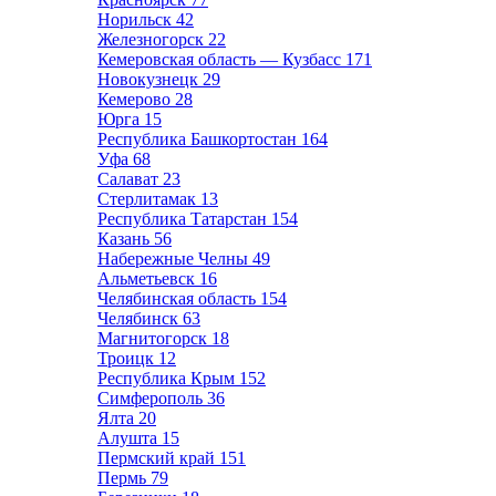
Норильск
42
Железногорск
22
Кемеровская область — Кузбасс
171
Новокузнецк
29
Кемерово
28
Юрга
15
Республика Башкортостан
164
Уфа
68
Салават
23
Стерлитамак
13
Республика Татарстан
154
Казань
56
Набережные Челны
49
Альметьевск
16
Челябинская область
154
Челябинск
63
Магнитогорск
18
Троицк
12
Республика Крым
152
Симферополь
36
Ялта
20
Алушта
15
Пермский край
151
Пермь
79