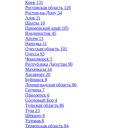
Киев
131
Ростовская область
126
Ростов-на-Дону
34
Азов
11
Шахты
10
Приморский край
105
Владивосток
45
Артем
13
Находка
11
Одесская область
101
Одесса
93
Черноморск
5
Республика Дагестан
90
Махачкала
34
Хасавюрт
20
Буйнакск
8
Ленинградская область
86
Гатчина
7
Приозерск
6
Сосновый Бор
4
Тульская область
86
Тула
23
Щёкино
8
Узловая
8
Тюменская область
84