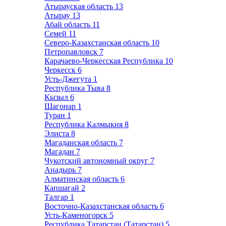
Атырауская область
13
Атырау
13
Абай область
11
Семей
11
Северо-Казахстанская область
10
Петропавловск
7
Карачаево-Черкесская Республика
10
Черкесск
6
Усть-Джегута
1
Республика Тыва
8
Кызыл
6
Шагонар
1
Туран
1
Республика Калмыкия
8
Элиста
8
Магаданская область
7
Магадан
7
Чукотский автономный округ
7
Анадырь
7
Алматинская область
6
Капшагай
2
Талгар
1
Восточно-Казахстанская область
6
Усть-Каменогорск
5
Республика Татарстан (Татарстан)
5