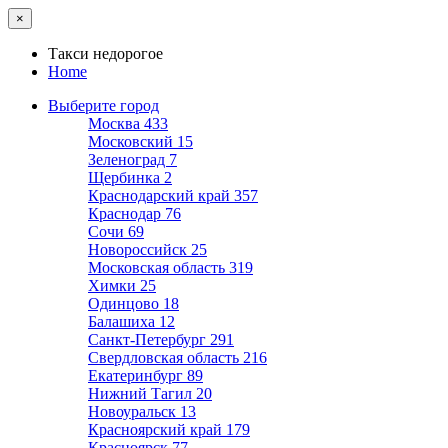
×
Такси недорогое
Home
Выберите город
Москва
433
Московский
15
Зеленоград
7
Щербинка
2
Краснодарский край
357
Краснодар
76
Сочи
69
Новороссийск
25
Московская область
319
Химки
25
Одинцово
18
Балашиха
12
Санкт-Петербург
291
Свердловская область
216
Екатеринбург
89
Нижний Тагил
20
Новоуральск
13
Красноярский край
179
Красноярск
77