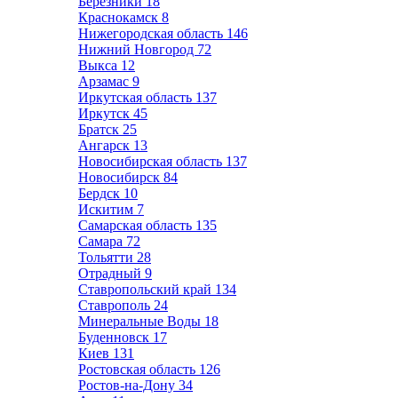
Березники
18
Краснокамск
8
Нижегородская область
146
Нижний Новгород
72
Выкса
12
Арзамас
9
Иркутская область
137
Иркутск
45
Братск
25
Ангарск
13
Новосибирская область
137
Новосибирск
84
Бердск
10
Искитим
7
Самарская область
135
Самара
72
Тольятти
28
Отрадный
9
Ставропольский край
134
Ставрополь
24
Минеральные Воды
18
Буденновск
17
Киев
131
Ростовская область
126
Ростов-на-Дону
34