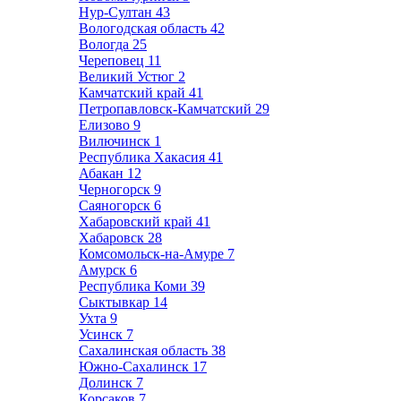
Нур-Султан
43
Вологодская область
42
Вологда
25
Череповец
11
Великий Устюг
2
Камчатский край
41
Петропавловск-Камчатский
29
Елизово
9
Вилючинск
1
Республика Хакасия
41
Абакан
12
Черногорск
9
Саяногорск
6
Хабаровский край
41
Хабаровск
28
Комсомольск-на-Амуре
7
Амурск
6
Республика Коми
39
Сыктывкар
14
Ухта
9
Усинск
7
Сахалинская область
38
Южно-Сахалинск
17
Долинск
7
Корсаков
7