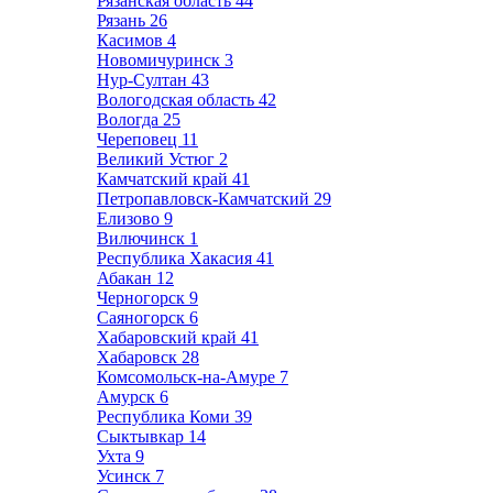
Рязанская область
44
Рязань
26
Касимов
4
Новомичуринск
3
Нур-Султан
43
Вологодская область
42
Вологда
25
Череповец
11
Великий Устюг
2
Камчатский край
41
Петропавловск-Камчатский
29
Елизово
9
Вилючинск
1
Республика Хакасия
41
Абакан
12
Черногорск
9
Саяногорск
6
Хабаровский край
41
Хабаровск
28
Комсомольск-на-Амуре
7
Амурск
6
Республика Коми
39
Сыктывкар
14
Ухта
9
Усинск
7