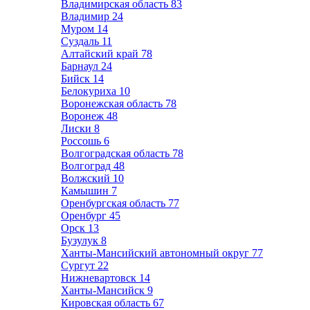
Владимирская область
83
Владимир
24
Муром
14
Суздаль
11
Алтайский край
78
Барнаул
24
Бийск
14
Белокуриха
10
Воронежская область
78
Воронеж
48
Лиски
8
Россошь
6
Волгоградская область
78
Волгоград
48
Волжский
10
Камышин
7
Оренбургская область
77
Оренбург
45
Орск
13
Бузулук
8
Ханты-Мансийский автономный округ
77
Сургут
22
Нижневартовск
14
Ханты-Мансийск
9
Кировская область
67