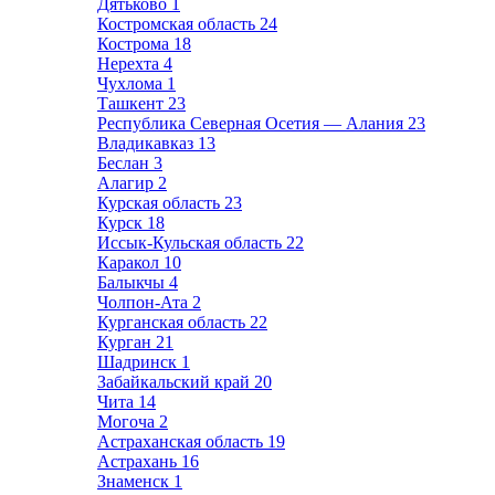
Дятьково
1
Костромская область
24
Кострома
18
Нерехта
4
Чухлома
1
Ташкент
23
Республика Северная Осетия — Алания
23
Владикавказ
13
Беслан
3
Алагир
2
Курская область
23
Курск
18
Иссык-Кульская область
22
Каракол
10
Балыкчы
4
Чолпон-Ата
2
Курганская область
22
Курган
21
Шадринск
1
Забайкальский край
20
Чита
14
Могоча
2
Астраханская область
19
Астрахань
16
Знаменск
1