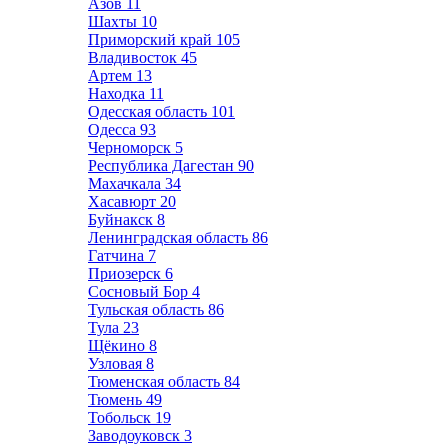
Азов
11
Шахты
10
Приморский край
105
Владивосток
45
Артем
13
Находка
11
Одесская область
101
Одесса
93
Черноморск
5
Республика Дагестан
90
Махачкала
34
Хасавюрт
20
Буйнакск
8
Ленинградская область
86
Гатчина
7
Приозерск
6
Сосновый Бор
4
Тульская область
86
Тула
23
Щёкино
8
Узловая
8
Тюменская область
84
Тюмень
49
Тобольск
19
Заводоуковск
3