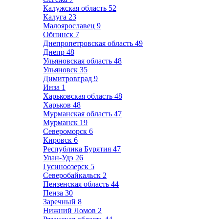
Калужская область
52
Калуга
23
Малоярославец
9
Обнинск
7
Днепропетровская область
49
Днепр
48
Ульяновская область
48
Ульяновск
35
Димитровград
9
Инза
1
Харьковская область
48
Харьков
48
Мурманская область
47
Мурманск
19
Североморск
6
Кировск
6
Республика Бурятия
47
Улан-Удэ
26
Гусиноозерск
5
Северобайкальск
2
Пензенская область
44
Пенза
30
Заречный
8
Нижний Ломов
2