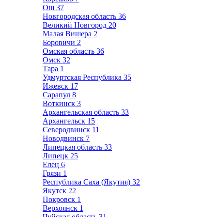
Ош
37
Новгородская область
36
Великий Новгород
20
Малая Вишера
2
Боровичи
2
Омская область
36
Омск
32
Тара
1
Удмуртская Республика
35
Ижевск
17
Сарапул
8
Воткинск
3
Архангельская область
33
Архангельск
15
Северодвинск
11
Новодвинск
7
Липецкая область
33
Липецк
25
Елец
6
Грязи
1
Республика Саха (Якутия)
32
Якутск
22
Покровск
1
Верхоянск
1
Чуйская область
31