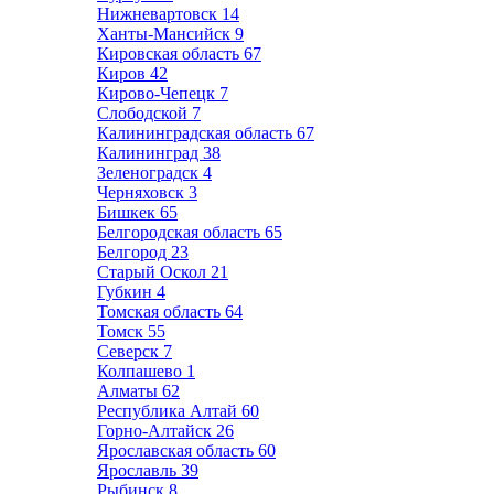
Нижневартовск
14
Ханты-Мансийск
9
Кировская область
67
Киров
42
Кирово-Чепецк
7
Слободской
7
Калининградская область
67
Калининград
38
Зеленоградск
4
Черняховск
3
Бишкек
65
Белгородская область
65
Белгород
23
Старый Оскол
21
Губкин
4
Томская область
64
Томск
55
Северск
7
Колпашево
1
Алматы
62
Республика Алтай
60
Горно-Алтайск
26
Ярославская область
60
Ярославль
39
Рыбинск
8