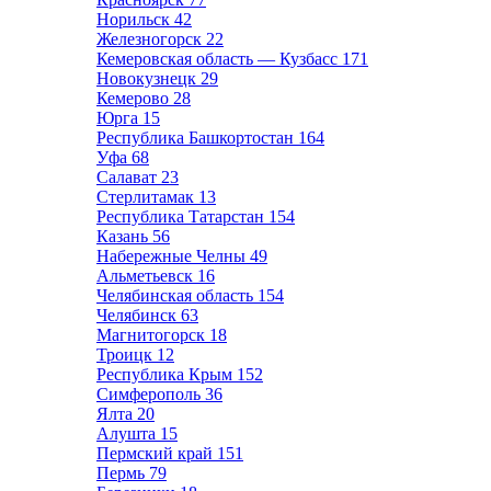
Норильск
42
Железногорск
22
Кемеровская область — Кузбасс
171
Новокузнецк
29
Кемерово
28
Юрга
15
Республика Башкортостан
164
Уфа
68
Салават
23
Стерлитамак
13
Республика Татарстан
154
Казань
56
Набережные Челны
49
Альметьевск
16
Челябинская область
154
Челябинск
63
Магнитогорск
18
Троицк
12
Республика Крым
152
Симферополь
36
Ялта
20
Алушта
15
Пермский край
151
Пермь
79