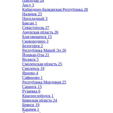
Павлодар
24
Аксу
3
Кабардино-Балкарская Республика
28
Нальчик
23
Прохладный
3
Баксан
1
Севастополь
27
Амурская область
26
Благовещенск
15
Сковородино
3
Белогорск
2
Республика Марий Эл
26
Йошкар-Ола
21
Волжск
5
Смоленская область
25
Смоленск
19
Ярцево
4
Сафоново
1
Республика Мордовия
25
Саранск
13
Рузаевка
6
Краснослободск
1
Брянская область
24
Брянск
19
Карачев
1