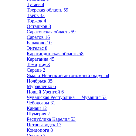
Тутаев
4
Тверская область
59
Тверь
33
Торжок
4
Осташков
3
Саратовская область
59
Саратов
16
Балаково
10
Энгельс
8
Карагандинская область
58
Караганда
45
Темиртау
8
Сарань
2
Ямало-Ненецкий автономный округ
54
Ноябрьск
35
Муравленко
6
Новый Уренгой
6
Чувашская Республика — Чувашия
53
Чебоксары
31
Канаш
12
Шумерля
2
Республика Карелия
53
Петрозаводск
17
Кондопога
8
Сегежа
7