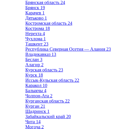
Брянская область
24
Брянск
19
Карачев
1
Дятьково
1
Костромская область
24
Кострома
18
Нерехта
4
Чухлома
1
Ташкент
23
Республика Северная Осетия — Алания
23
Владикавказ
13
Беслан
3
Алагир
2
Курская область
23
Курск
18
Иссык-Кульская область
22
Каракол
10
Балыкчы
4
Чолпон-Ата
2
Курганская область
22
Курган
21
Шадринск
1
Забайкальский край
20
Чита
14
Могоча
2