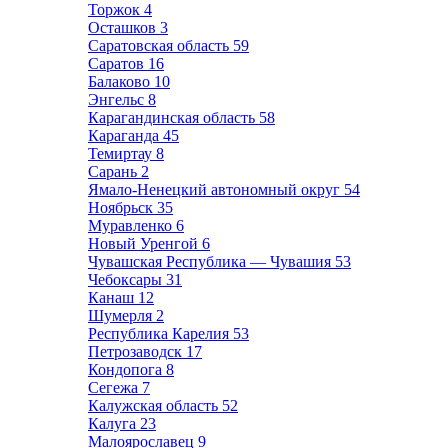
Торжок
4
Осташков
3
Саратовская область
59
Саратов
16
Балаково
10
Энгельс
8
Карагандинская область
58
Караганда
45
Темиртау
8
Сарань
2
Ямало-Ненецкий автономный округ
54
Ноябрьск
35
Муравленко
6
Новый Уренгой
6
Чувашская Республика — Чувашия
53
Чебоксары
31
Канаш
12
Шумерля
2
Республика Карелия
53
Петрозаводск
17
Кондопога
8
Сегежа
7
Калужская область
52
Калуга
23
Малоярославец
9