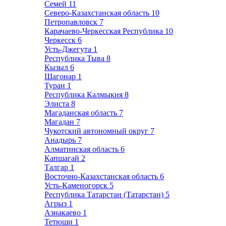
Семей
11
Северо-Казахстанская область
10
Петропавловск
7
Карачаево-Черкесская Республика
10
Черкесск
6
Усть-Джегута
1
Республика Тыва
8
Кызыл
6
Шагонар
1
Туран
1
Республика Калмыкия
8
Элиста
8
Магаданская область
7
Магадан
7
Чукотский автономный округ
7
Анадырь
7
Алматинская область
6
Капшагай
2
Талгар
1
Восточно-Казахстанская область
6
Усть-Каменогорск
5
Республика Татарстан (Татарстан)
5
Агрыз
1
Азнакаево
1
Тетюши
1