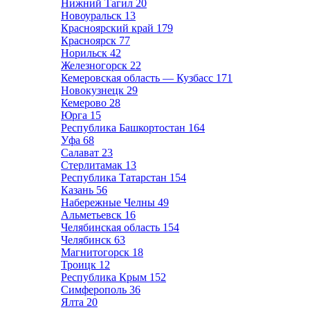
Нижний Тагил
20
Новоуральск
13
Красноярский край
179
Красноярск
77
Норильск
42
Железногорск
22
Кемеровская область — Кузбасс
171
Новокузнецк
29
Кемерово
28
Юрга
15
Республика Башкортостан
164
Уфа
68
Салават
23
Стерлитамак
13
Республика Татарстан
154
Казань
56
Набережные Челны
49
Альметьевск
16
Челябинская область
154
Челябинск
63
Магнитогорск
18
Троицк
12
Республика Крым
152
Симферополь
36
Ялта
20