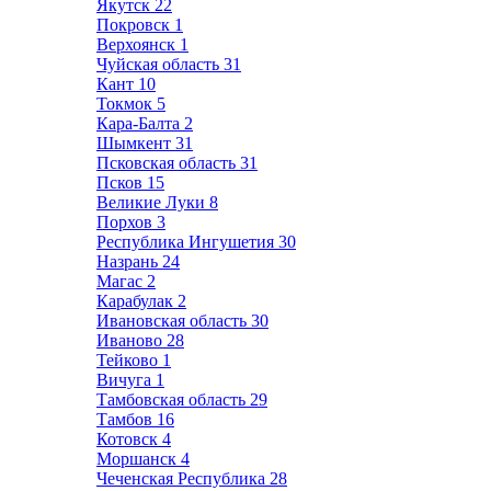
Якутск
22
Покровск
1
Верхоянск
1
Чуйская область
31
Кант
10
Токмок
5
Кара-Балта
2
Шымкент
31
Псковская область
31
Псков
15
Великие Луки
8
Порхов
3
Республика Ингушетия
30
Назрань
24
Магас
2
Карабулак
2
Ивановская область
30
Иваново
28
Тейково
1
Вичуга
1
Тамбовская область
29
Тамбов
16
Котовск
4
Моршанск
4
Чеченская Республика
28