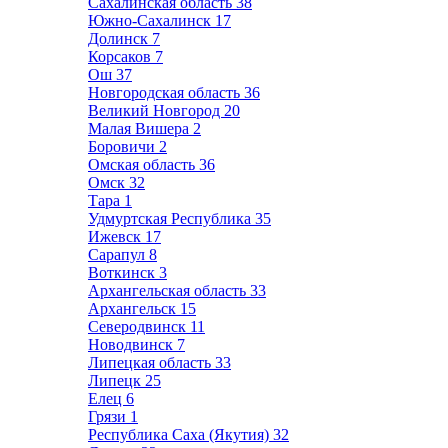
Сахалинская область
38
Южно-Сахалинск
17
Долинск
7
Корсаков
7
Ош
37
Новгородская область
36
Великий Новгород
20
Малая Вишера
2
Боровичи
2
Омская область
36
Омск
32
Тара
1
Удмуртская Республика
35
Ижевск
17
Сарапул
8
Воткинск
3
Архангельская область
33
Архангельск
15
Северодвинск
11
Новодвинск
7
Липецкая область
33
Липецк
25
Елец
6
Грязи
1
Республика Саха (Якутия)
32