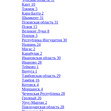
Кант
10
Токмок
5
Кара-Балта
2
Шымкент
31
Псковская область
31
Псков
15
Великие Луки
8
Порхов
3
Республика Ингушетия
30
Назрань
24
Магас
2
Карабулак
2
Ивановская область
30
Иваново
28
Тейково
1
Вичуга
1
Тамбовская область
29
Тамбов
16
Котовск
4
Моршанск
4
Чеченская Республика
28
Грозный
26
Урус-Мартан
2
Павлодарская область
28