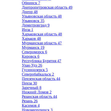
Обнинск
7
Днепропетровская область
49
Днепр
48
Ульяновская область
48
Ульяновск
35
Димитровград
9
Инза
1
Харьковская область
48
Харьков
48
Мурманская область
47
Мурманск
19
Североморск
6
Кировск
6
Республика Бурятия
47
Улан-Удэ
26
Гусиноозерск
5
Северобайкальск
2
Пензенская область
44
Пенза
30
Заречный
8
Нижний Ломов
2
Рязанская область
44
Рязань
26
Касимов
4
Новомичуринск
3