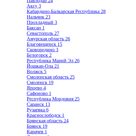
Павлодар
24
Аксу
3
Кабардино-Балкарская Республика
28
Нальчик
23
Прохладный
3
Баксан
1
Севастополь
27
Амурская область
26
Благовещенск
15
Сковородино
3
Белогорск
2
Республика Марий Эл
26
Йошкар-Ола
21
Волжск
5
Смоленская область
25
Смоленск
19
Ярцево
4
Сафоново
1
Республика Мордовия
25
Саранск
13
Рузаевка
6
Краснослободск
1
Брянская область
24
Брянск
19
Карачев
1