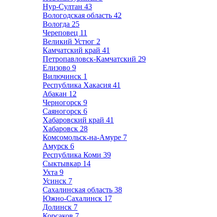
Нур-Султан
43
Вологодская область
42
Вологда
25
Череповец
11
Великий Устюг
2
Камчатский край
41
Петропавловск-Камчатский
29
Елизово
9
Вилючинск
1
Республика Хакасия
41
Абакан
12
Черногорск
9
Саяногорск
6
Хабаровский край
41
Хабаровск
28
Комсомольск-на-Амуре
7
Амурск
6
Республика Коми
39
Сыктывкар
14
Ухта
9
Усинск
7
Сахалинская область
38
Южно-Сахалинск
17
Долинск
7
Корсаков
7