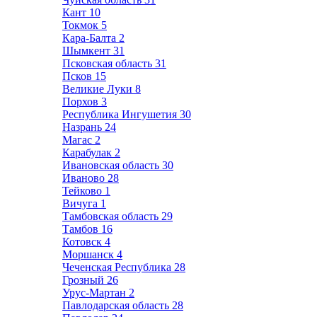
Кант
10
Токмок
5
Кара-Балта
2
Шымкент
31
Псковская область
31
Псков
15
Великие Луки
8
Порхов
3
Республика Ингушетия
30
Назрань
24
Магас
2
Карабулак
2
Ивановская область
30
Иваново
28
Тейково
1
Вичуга
1
Тамбовская область
29
Тамбов
16
Котовск
4
Моршанск
4
Чеченская Республика
28
Грозный
26
Урус-Мартан
2
Павлодарская область
28