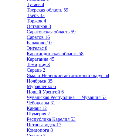
Тутаев
4
Тверская область
59
Тверь
33
Торжок
4
Осташков
3
Саратовская область
59
Саратов
16
Балаково
10
Энгельс
8
Карагандинская область
58
Караганда
45
Темиртау
8
Сарань
2
Ямало-Ненецкий автономный округ
54
Ноябрьск
35
Муравленко
6
Новый Уренгой
6
Чувашская Республика — Чувашия
53
Чебоксары
31
Канаш
12
Шумерля
2
Республика Карелия
53
Петрозаводск
17
Кондопога
8
Сегежа
7