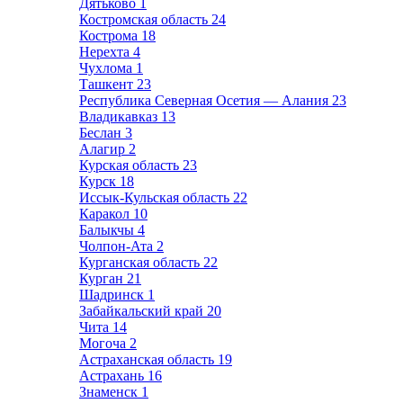
Дятьково
1
Костромская область
24
Кострома
18
Нерехта
4
Чухлома
1
Ташкент
23
Республика Северная Осетия — Алания
23
Владикавказ
13
Беслан
3
Алагир
2
Курская область
23
Курск
18
Иссык-Кульская область
22
Каракол
10
Балыкчы
4
Чолпон-Ата
2
Курганская область
22
Курган
21
Шадринск
1
Забайкальский край
20
Чита
14
Могоча
2
Астраханская область
19
Астрахань
16
Знаменск
1