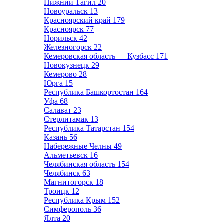
Нижний Тагил
20
Новоуральск
13
Красноярский край
179
Красноярск
77
Норильск
42
Железногорск
22
Кемеровская область — Кузбасс
171
Новокузнецк
29
Кемерово
28
Юрга
15
Республика Башкортостан
164
Уфа
68
Салават
23
Стерлитамак
13
Республика Татарстан
154
Казань
56
Набережные Челны
49
Альметьевск
16
Челябинская область
154
Челябинск
63
Магнитогорск
18
Троицк
12
Республика Крым
152
Симферополь
36
Ялта
20