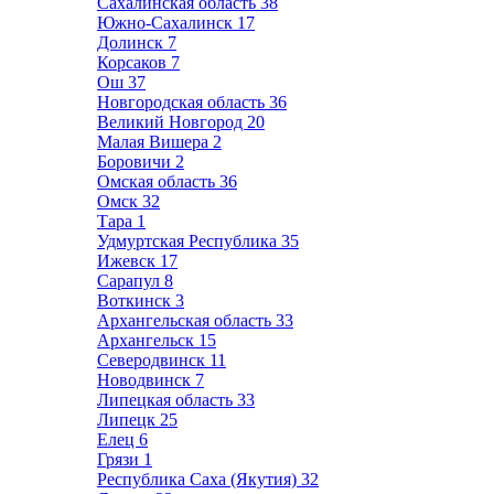
Сахалинская область
38
Южно-Сахалинск
17
Долинск
7
Корсаков
7
Ош
37
Новгородская область
36
Великий Новгород
20
Малая Вишера
2
Боровичи
2
Омская область
36
Омск
32
Тара
1
Удмуртская Республика
35
Ижевск
17
Сарапул
8
Воткинск
3
Архангельская область
33
Архангельск
15
Северодвинск
11
Новодвинск
7
Липецкая область
33
Липецк
25
Елец
6
Грязи
1
Республика Саха (Якутия)
32