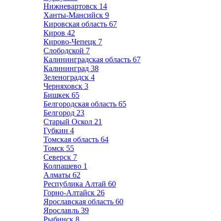
Нижневартовск
14
Ханты-Мансийск
9
Кировская область
67
Киров
42
Кирово-Чепецк
7
Слободской
7
Калининградская область
67
Калининград
38
Зеленоградск
4
Черняховск
3
Бишкек
65
Белгородская область
65
Белгород
23
Старый Оскол
21
Губкин
4
Томская область
64
Томск
55
Северск
7
Колпашево
1
Алматы
62
Республика Алтай
60
Горно-Алтайск
26
Ярославская область
60
Ярославль
39
Рыбинск
8