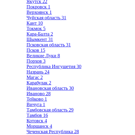
Якутск
22
Покровск
1
Верхоянск
1
Чуйская область
31
Кант
10
Токмок
5
Кара-Балта
2
Шымкент
31
Псковская область
31
Псков
15
Великие Луки
8
Порхов
3
Республика Ингушетия
30
Назрань
24
Магас
2
Карабулак
2
Ивановская область
30
Иваново
28
Тейково
1
Вичуга
1
Тамбовская область
29
Тамбов
16
Котовск
4
Моршанск
4
Чеченская Республика
28