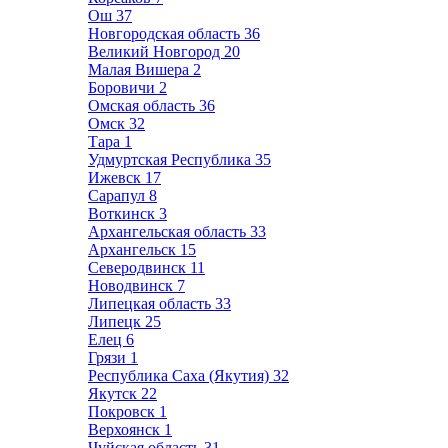
Ош
37
Новгородская область
36
Великий Новгород
20
Малая Вишера
2
Боровичи
2
Омская область
36
Омск
32
Тара
1
Удмуртская Республика
35
Ижевск
17
Сарапул
8
Воткинск
3
Архангельская область
33
Архангельск
15
Северодвинск
11
Новодвинск
7
Липецкая область
33
Липецк
25
Елец
6
Грязи
1
Республика Саха (Якутия)
32
Якутск
22
Покровск
1
Верхоянск
1
Чуйская область
31