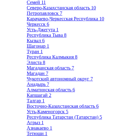
Семей
11
Северо-Казахстанская область
10
Петропавловск
7
Карачаево-Черкесская Республика
10
Черкесск
6
Усть-Джегута
1
Республика Тыва
8
Кызыл
6
Шагонар
1
Туран
1
Республика Калмыкия
8
Элиста
8
Магаданская область
7
Магадан
7
Чукотский автономный округ
7
Анадырь
7
Алматинская область
6
Капшагай
2
Талгар
1
Восточно-Казахстанская область
6
Усть-Каменогорск
5
Республика Татарстан (Татарстан)
5
Агрыз
1
Азнакаево
1
Тетюши
1