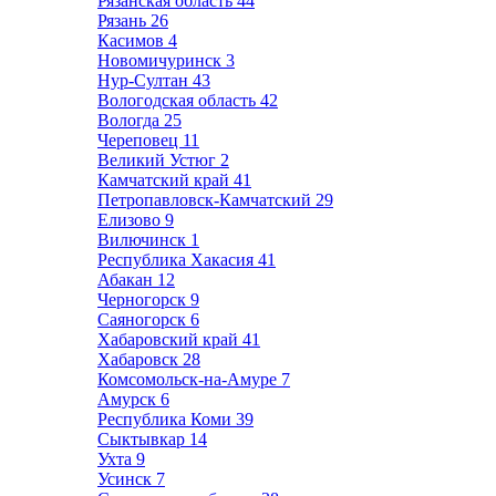
Рязанская область
44
Рязань
26
Касимов
4
Новомичуринск
3
Нур-Султан
43
Вологодская область
42
Вологда
25
Череповец
11
Великий Устюг
2
Камчатский край
41
Петропавловск-Камчатский
29
Елизово
9
Вилючинск
1
Республика Хакасия
41
Абакан
12
Черногорск
9
Саяногорск
6
Хабаровский край
41
Хабаровск
28
Комсомольск-на-Амуре
7
Амурск
6
Республика Коми
39
Сыктывкар
14
Ухта
9
Усинск
7