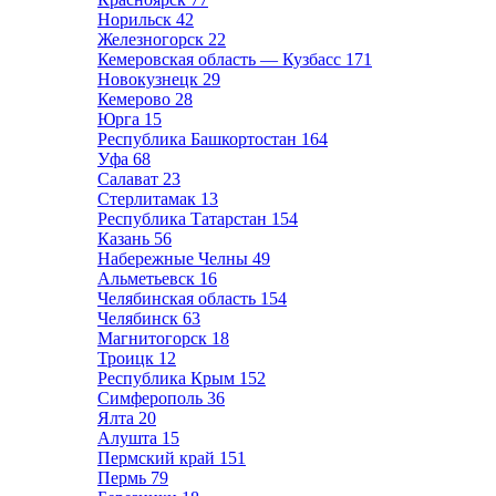
Норильск
42
Железногорск
22
Кемеровская область — Кузбасс
171
Новокузнецк
29
Кемерово
28
Юрга
15
Республика Башкортостан
164
Уфа
68
Салават
23
Стерлитамак
13
Республика Татарстан
154
Казань
56
Набережные Челны
49
Альметьевск
16
Челябинская область
154
Челябинск
63
Магнитогорск
18
Троицк
12
Республика Крым
152
Симферополь
36
Ялта
20
Алушта
15
Пермский край
151
Пермь
79