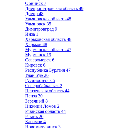
Обнинск
7
Днепропетровская область
49
Днепр
48
Ульяновская область
48
Ульяновск
35
Димитровград
9
Инза
1
Харьковская область
48
Харьков
48
Мурманская область
47
Мурманск
19
Североморск
6
Кировск
6
Республика Бурятия
47
Улан-Удэ
26
Гусиноозерск
5
Северобайкальск
2
Пензенская область
44
Пенза
30
Заречный
8
Нижний Ломов
2
Рязанская область
44
Рязань
26
Касимов
4
Новомичуринск
3