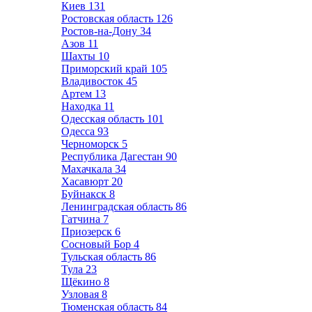
Киев
131
Ростовская область
126
Ростов-на-Дону
34
Азов
11
Шахты
10
Приморский край
105
Владивосток
45
Артем
13
Находка
11
Одесская область
101
Одесса
93
Черноморск
5
Республика Дагестан
90
Махачкала
34
Хасавюрт
20
Буйнакск
8
Ленинградская область
86
Гатчина
7
Приозерск
6
Сосновый Бор
4
Тульская область
86
Тула
23
Щёкино
8
Узловая
8
Тюменская область
84