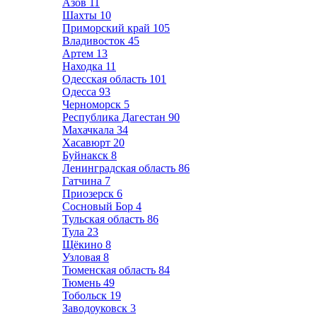
Азов
11
Шахты
10
Приморский край
105
Владивосток
45
Артем
13
Находка
11
Одесская область
101
Одесса
93
Черноморск
5
Республика Дагестан
90
Махачкала
34
Хасавюрт
20
Буйнакск
8
Ленинградская область
86
Гатчина
7
Приозерск
6
Сосновый Бор
4
Тульская область
86
Тула
23
Щёкино
8
Узловая
8
Тюменская область
84
Тюмень
49
Тобольск
19
Заводоуковск
3