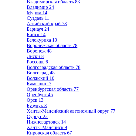
Владимирская область
83
Владимир
24
Муром
14
Суздаль
11
Алтайский край
78
Барнаул
24
Бийск
14
Белокуриха
10
Воронежская область
78
Воронеж
48
Лиски
8
Россошь
6
Волгоградская область
78
Волгоград
48
Волжский
10
Камышин
7
Оренбургская область
77
Оренбург
45
Орск
13
Бузулук
8
Ханты-Мансийский автономный округ
77
Сургут
22
Нижневартовск
14
Ханты-Мансийск
9
Кировская область
67