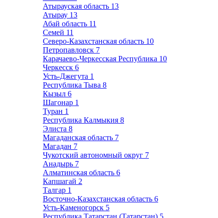
Атырауская область
13
Атырау
13
Абай область
11
Семей
11
Северо-Казахстанская область
10
Петропавловск
7
Карачаево-Черкесская Республика
10
Черкесск
6
Усть-Джегута
1
Республика Тыва
8
Кызыл
6
Шагонар
1
Туран
1
Республика Калмыкия
8
Элиста
8
Магаданская область
7
Магадан
7
Чукотский автономный округ
7
Анадырь
7
Алматинская область
6
Капшагай
2
Талгар
1
Восточно-Казахстанская область
6
Усть-Каменогорск
5
Республика Татарстан (Татарстан)
5