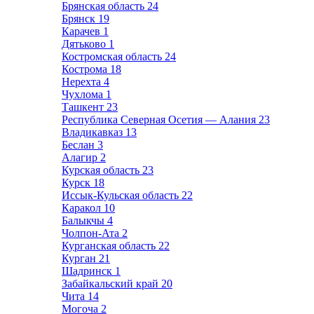
Брянская область
24
Брянск
19
Карачев
1
Дятьково
1
Костромская область
24
Кострома
18
Нерехта
4
Чухлома
1
Ташкент
23
Республика Северная Осетия — Алания
23
Владикавказ
13
Беслан
3
Алагир
2
Курская область
23
Курск
18
Иссык-Кульская область
22
Каракол
10
Балыкчы
4
Чолпон-Ата
2
Курганская область
22
Курган
21
Шадринск
1
Забайкальский край
20
Чита
14
Могоча
2