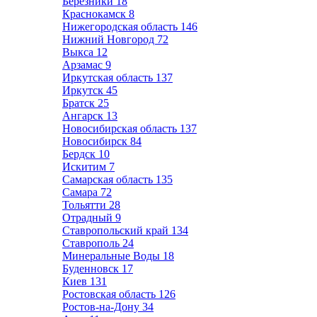
Березники
18
Краснокамск
8
Нижегородская область
146
Нижний Новгород
72
Выкса
12
Арзамас
9
Иркутская область
137
Иркутск
45
Братск
25
Ангарск
13
Новосибирская область
137
Новосибирск
84
Бердск
10
Искитим
7
Самарская область
135
Самара
72
Тольятти
28
Отрадный
9
Ставропольский край
134
Ставрополь
24
Минеральные Воды
18
Буденновск
17
Киев
131
Ростовская область
126
Ростов-на-Дону
34