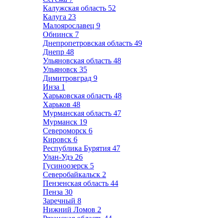
Калужская область
52
Калуга
23
Малоярославец
9
Обнинск
7
Днепропетровская область
49
Днепр
48
Ульяновская область
48
Ульяновск
35
Димитровград
9
Инза
1
Харьковская область
48
Харьков
48
Мурманская область
47
Мурманск
19
Североморск
6
Кировск
6
Республика Бурятия
47
Улан-Удэ
26
Гусиноозерск
5
Северобайкальск
2
Пензенская область
44
Пенза
30
Заречный
8
Нижний Ломов
2