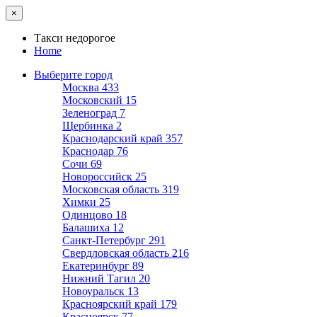
×
Такси недорогое
Home
Выберите город
Москва
433
Московский
15
Зеленоград
7
Щербинка
2
Краснодарский край
357
Краснодар
76
Сочи
69
Новороссийск
25
Московская область
319
Химки
25
Одинцово
18
Балашиха
12
Санкт-Петербург
291
Свердловская область
216
Екатеринбург
89
Нижний Тагил
20
Новоуральск
13
Красноярский край
179
Красноярск
77