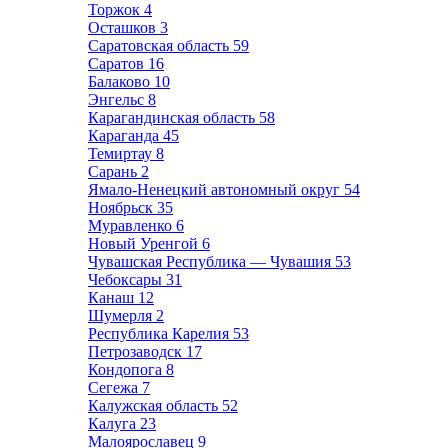
Торжок
4
Осташков
3
Саратовская область
59
Саратов
16
Балаково
10
Энгельс
8
Карагандинская область
58
Караганда
45
Темиртау
8
Сарань
2
Ямало-Ненецкий автономный округ
54
Ноябрьск
35
Муравленко
6
Новый Уренгой
6
Чувашская Республика — Чувашия
53
Чебоксары
31
Канаш
12
Шумерля
2
Республика Карелия
53
Петрозаводск
17
Кондопога
8
Сегежа
7
Калужская область
52
Калуга
23
Малоярославец
9