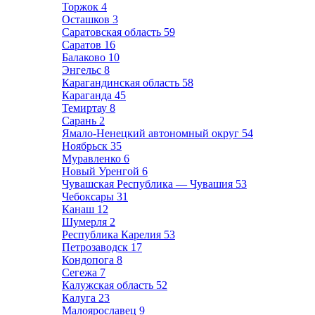
Торжок
4
Осташков
3
Саратовская область
59
Саратов
16
Балаково
10
Энгельс
8
Карагандинская область
58
Караганда
45
Темиртау
8
Сарань
2
Ямало-Ненецкий автономный округ
54
Ноябрьск
35
Муравленко
6
Новый Уренгой
6
Чувашская Республика — Чувашия
53
Чебоксары
31
Канаш
12
Шумерля
2
Республика Карелия
53
Петрозаводск
17
Кондопога
8
Сегежа
7
Калужская область
52
Калуга
23
Малоярославец
9