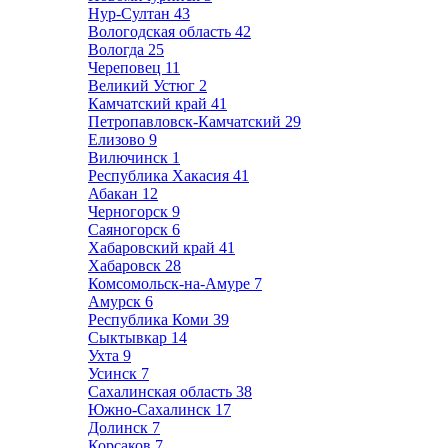
Нур-Султан
43
Вологодская область
42
Вологда
25
Череповец
11
Великий Устюг
2
Камчатский край
41
Петропавловск-Камчатский
29
Елизово
9
Вилючинск
1
Республика Хакасия
41
Абакан
12
Черногорск
9
Саяногорск
6
Хабаровский край
41
Хабаровск
28
Комсомольск-на-Амуре
7
Амурск
6
Республика Коми
39
Сыктывкар
14
Ухта
9
Усинск
7
Сахалинская область
38
Южно-Сахалинск
17
Долинск
7
Корсаков
7