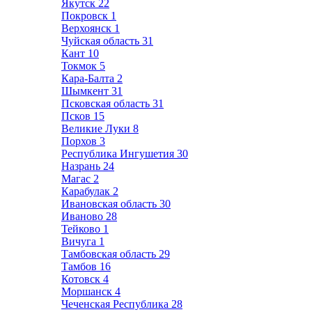
Якутск
22
Покровск
1
Верхоянск
1
Чуйская область
31
Кант
10
Токмок
5
Кара-Балта
2
Шымкент
31
Псковская область
31
Псков
15
Великие Луки
8
Порхов
3
Республика Ингушетия
30
Назрань
24
Магас
2
Карабулак
2
Ивановская область
30
Иваново
28
Тейково
1
Вичуга
1
Тамбовская область
29
Тамбов
16
Котовск
4
Моршанск
4
Чеченская Республика
28