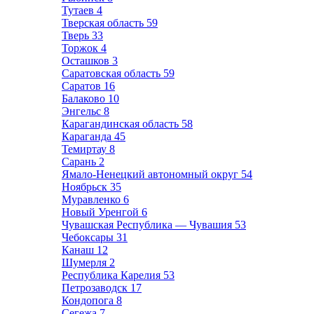
Тутаев
4
Тверская область
59
Тверь
33
Торжок
4
Осташков
3
Саратовская область
59
Саратов
16
Балаково
10
Энгельс
8
Карагандинская область
58
Караганда
45
Темиртау
8
Сарань
2
Ямало-Ненецкий автономный округ
54
Ноябрьск
35
Муравленко
6
Новый Уренгой
6
Чувашская Республика — Чувашия
53
Чебоксары
31
Канаш
12
Шумерля
2
Республика Карелия
53
Петрозаводск
17
Кондопога
8
Сегежа
7