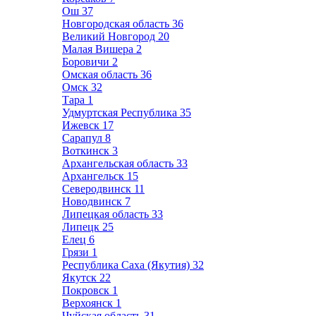
Ош
37
Новгородская область
36
Великий Новгород
20
Малая Вишера
2
Боровичи
2
Омская область
36
Омск
32
Тара
1
Удмуртская Республика
35
Ижевск
17
Сарапул
8
Воткинск
3
Архангельская область
33
Архангельск
15
Северодвинск
11
Новодвинск
7
Липецкая область
33
Липецк
25
Елец
6
Грязи
1
Республика Саха (Якутия)
32
Якутск
22
Покровск
1
Верхоянск
1
Чуйская область
31