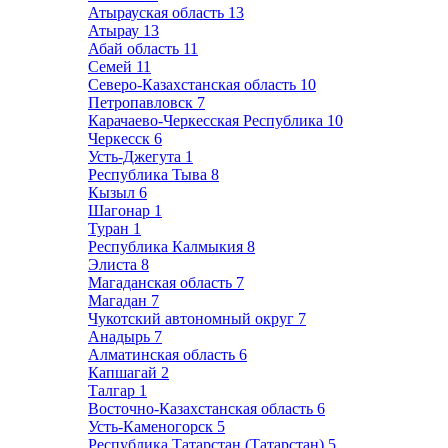
Атырауская область
13
Атырау
13
Абай область
11
Семей
11
Северо-Казахстанская область
10
Петропавловск
7
Карачаево-Черкесская Республика
10
Черкесск
6
Усть-Джегута
1
Республика Тыва
8
Кызыл
6
Шагонар
1
Туран
1
Республика Калмыкия
8
Элиста
8
Магаданская область
7
Магадан
7
Чукотский автономный округ
7
Анадырь
7
Алматинская область
6
Капшагай
2
Талгар
1
Восточно-Казахстанская область
6
Усть-Каменогорск
5
Республика Татарстан (Татарстан)
5