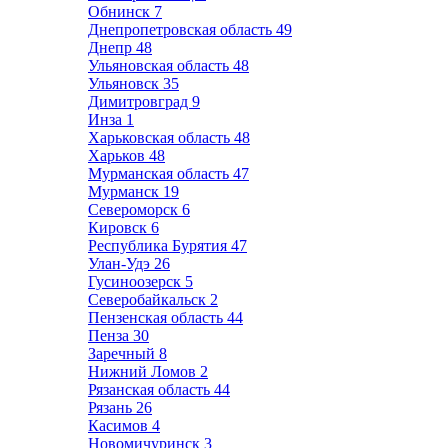
Обнинск
7
Днепропетровская область
49
Днепр
48
Ульяновская область
48
Ульяновск
35
Димитровград
9
Инза
1
Харьковская область
48
Харьков
48
Мурманская область
47
Мурманск
19
Североморск
6
Кировск
6
Республика Бурятия
47
Улан-Удэ
26
Гусиноозерск
5
Северобайкальск
2
Пензенская область
44
Пенза
30
Заречный
8
Нижний Ломов
2
Рязанская область
44
Рязань
26
Касимов
4
Новомичуринск
3