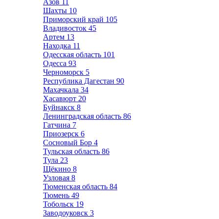
Азов
11
Шахты
10
Приморский край
105
Владивосток
45
Артем
13
Находка
11
Одесская область
101
Одесса
93
Черноморск
5
Республика Дагестан
90
Махачкала
34
Хасавюрт
20
Буйнакск
8
Ленинградская область
86
Гатчина
7
Приозерск
6
Сосновый Бор
4
Тульская область
86
Тула
23
Щёкино
8
Узловая
8
Тюменская область
84
Тюмень
49
Тобольск
19
Заводоуковск
3