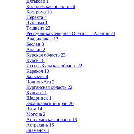
Дятьково
1
Костромская область
24
Кострома
18
Нерехта
4
Чухлома
1
Ташкент
23
Республика Северная Осетия — Алания
23
Владикавказ
13
Беслан
3
Алагир
2
Курская область
23
Курск
18
Иссык-Кульская область
22
Каракол
10
Балыкчы
4
Чолпон-Ата
2
Курганская область
22
Курган
21
Шадринск
1
Забайкальский край
20
Чита
14
Могоча
2
Астраханская область
19
Астрахань
16
Знаменск
1