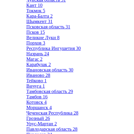
Кант
10
Токмок
5
Кара-Балта
2
Шымкент
31
Псковская область
31
Псков
15
Великие Луки
8
Порхов
3
Республика Ингушетия
30
Назрань
24
Магас
2
Карабулак
2
Ивановская область
30
Иваново
28
Тейково
1
Вичуга
1
Тамбовская область
29
Тамбов
16
Котовск
4
Моршанск
4
Чеченская Республика
28
Грозный
26
Урус-Мартан
2
Павлодарская область
28