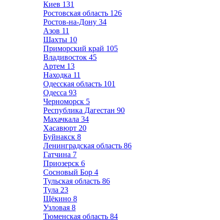
Киев
131
Ростовская область
126
Ростов-на-Дону
34
Азов
11
Шахты
10
Приморский край
105
Владивосток
45
Артем
13
Находка
11
Одесская область
101
Одесса
93
Черноморск
5
Республика Дагестан
90
Махачкала
34
Хасавюрт
20
Буйнакск
8
Ленинградская область
86
Гатчина
7
Приозерск
6
Сосновый Бор
4
Тульская область
86
Тула
23
Щёкино
8
Узловая
8
Тюменская область
84