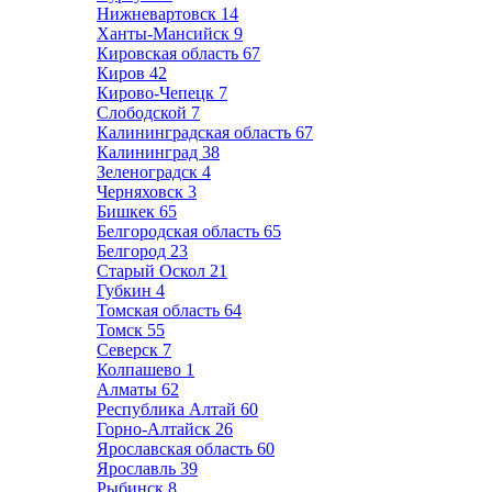
Нижневартовск
14
Ханты-Мансийск
9
Кировская область
67
Киров
42
Кирово-Чепецк
7
Слободской
7
Калининградская область
67
Калининград
38
Зеленоградск
4
Черняховск
3
Бишкек
65
Белгородская область
65
Белгород
23
Старый Оскол
21
Губкин
4
Томская область
64
Томск
55
Северск
7
Колпашево
1
Алматы
62
Республика Алтай
60
Горно-Алтайск
26
Ярославская область
60
Ярославль
39
Рыбинск
8