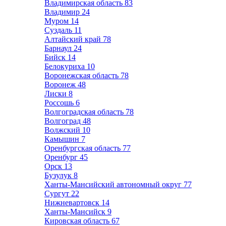
Владимирская область
83
Владимир
24
Муром
14
Суздаль
11
Алтайский край
78
Барнаул
24
Бийск
14
Белокуриха
10
Воронежская область
78
Воронеж
48
Лиски
8
Россошь
6
Волгоградская область
78
Волгоград
48
Волжский
10
Камышин
7
Оренбургская область
77
Оренбург
45
Орск
13
Бузулук
8
Ханты-Мансийский автономный округ
77
Сургут
22
Нижневартовск
14
Ханты-Мансийск
9
Кировская область
67