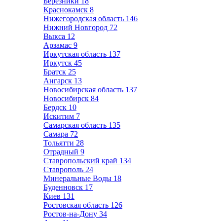
Березники
18
Краснокамск
8
Нижегородская область
146
Нижний Новгород
72
Выкса
12
Арзамас
9
Иркутская область
137
Иркутск
45
Братск
25
Ангарск
13
Новосибирская область
137
Новосибирск
84
Бердск
10
Искитим
7
Самарская область
135
Самара
72
Тольятти
28
Отрадный
9
Ставропольский край
134
Ставрополь
24
Минеральные Воды
18
Буденновск
17
Киев
131
Ростовская область
126
Ростов-на-Дону
34