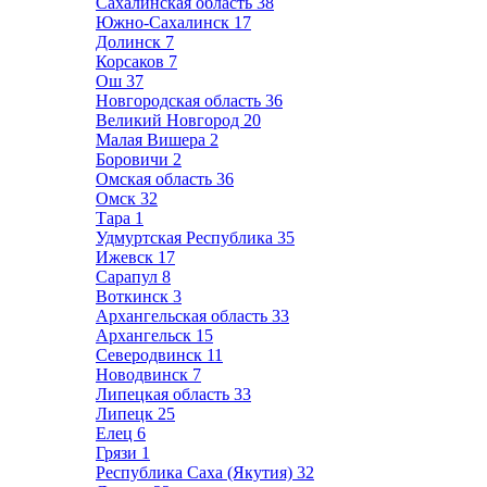
Сахалинская область
38
Южно-Сахалинск
17
Долинск
7
Корсаков
7
Ош
37
Новгородская область
36
Великий Новгород
20
Малая Вишера
2
Боровичи
2
Омская область
36
Омск
32
Тара
1
Удмуртская Республика
35
Ижевск
17
Сарапул
8
Воткинск
3
Архангельская область
33
Архангельск
15
Северодвинск
11
Новодвинск
7
Липецкая область
33
Липецк
25
Елец
6
Грязи
1
Республика Саха (Якутия)
32