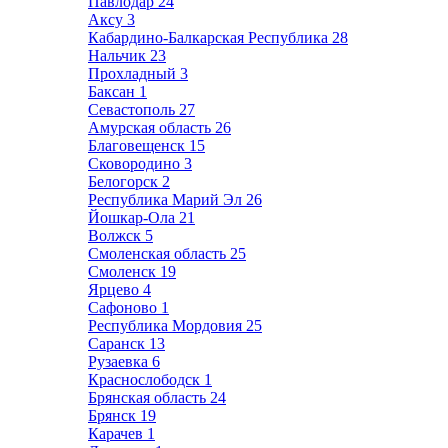
Павлодар
24
Аксу
3
Кабардино-Балкарская Республика
28
Нальчик
23
Прохладный
3
Баксан
1
Севастополь
27
Амурская область
26
Благовещенск
15
Сковородино
3
Белогорск
2
Республика Марий Эл
26
Йошкар-Ола
21
Волжск
5
Смоленская область
25
Смоленск
19
Ярцево
4
Сафоново
1
Республика Мордовия
25
Саранск
13
Рузаевка
6
Краснослободск
1
Брянская область
24
Брянск
19
Карачев
1