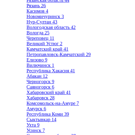
Рязанская область
44
Рязань
26
Касимов
4
Новомичуринск
3
Нур-Султан
43
Вологодская область
42
Вологда
25
Череповец
11
Великий Устюг
2
Камчатский край
41
Петропавловск-Камчатский
29
Елизово
9
Вилючинск
1
Республика Хакасия
41
Абакан
12
Черногорск
9
Саяногорск
6
Хабаровский край
41
Хабаровск
28
Комсомольск-на-Амуре
7
Амурск
6
Республика Коми
39
Сыктывкар
14
Ухта
9
Усинск
7