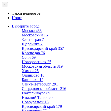
×
Такси недорогое
Home
Выберите город
Москва
433
Московский
15
Зеленоград
7
Щербинка
2
Краснодарский край
357
Краснодар
76
Сочи
69
Новороссийск
25
Московская область
319
Химки
25
Одинцово
18
Балашиха
12
Санкт-Петербург
291
Свердловская область
216
Екатеринбург
89
Нижний Тагил
20
Новоуральск
13
Красноярский край
179
Красноярск
77