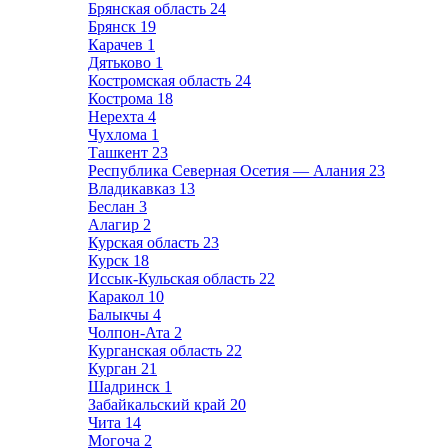
Брянская область
24
Брянск
19
Карачев
1
Дятьково
1
Костромская область
24
Кострома
18
Нерехта
4
Чухлома
1
Ташкент
23
Республика Северная Осетия — Алания
23
Владикавказ
13
Беслан
3
Алагир
2
Курская область
23
Курск
18
Иссык-Кульская область
22
Каракол
10
Балыкчы
4
Чолпон-Ата
2
Курганская область
22
Курган
21
Шадринск
1
Забайкальский край
20
Чита
14
Могоча
2