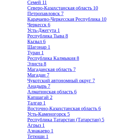
Семей
11
Северо-Казахстанская область
10
Петропавловск
7
Карачаево-Черкесская Республика
10
Черкесск
6
Усть-Джегута
1
Республика Тыва
8
Кызыл
6
Шагонар
1
Туран
1
Республика Калмыкия
8
Элиста
8
Магаданская область
7
Магадан
7
Чукотский автономный округ
7
Анадырь
7
Алматинская область
6
Капшагай
2
Талгар
1
Восточно-Казахстанская область
6
Усть-Каменогорск
5
Республика Татарстан (Татарстан)
5
Агрыз
1
Азнакаево
1
Тетюши
1