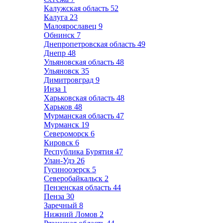
Калужская область
52
Калуга
23
Малоярославец
9
Обнинск
7
Днепропетровская область
49
Днепр
48
Ульяновская область
48
Ульяновск
35
Димитровград
9
Инза
1
Харьковская область
48
Харьков
48
Мурманская область
47
Мурманск
19
Североморск
6
Кировск
6
Республика Бурятия
47
Улан-Удэ
26
Гусиноозерск
5
Северобайкальск
2
Пензенская область
44
Пенза
30
Заречный
8
Нижний Ломов
2