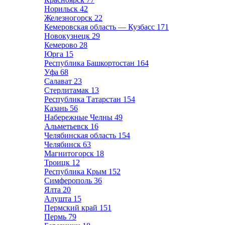
Норильск
42
Железногорск
22
Кемеровская область — Кузбасс
171
Новокузнецк
29
Кемерово
28
Юрга
15
Республика Башкортостан
164
Уфа
68
Салават
23
Стерлитамак
13
Республика Татарстан
154
Казань
56
Набережные Челны
49
Альметьевск
16
Челябинская область
154
Челябинск
63
Магнитогорск
18
Троицк
12
Республика Крым
152
Симферополь
36
Ялта
20
Алушта
15
Пермский край
151
Пермь
79