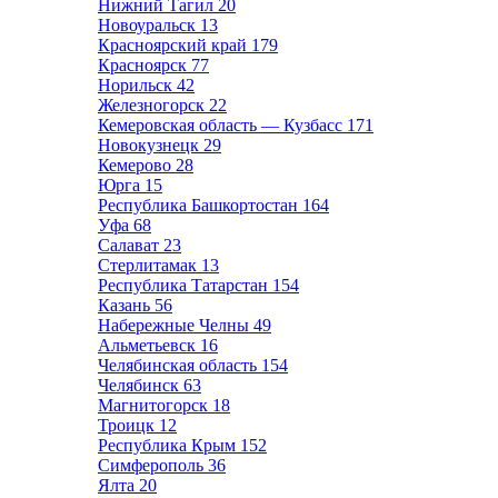
Нижний Тагил
20
Новоуральск
13
Красноярский край
179
Красноярск
77
Норильск
42
Железногорск
22
Кемеровская область — Кузбасс
171
Новокузнецк
29
Кемерово
28
Юрга
15
Республика Башкортостан
164
Уфа
68
Салават
23
Стерлитамак
13
Республика Татарстан
154
Казань
56
Набережные Челны
49
Альметьевск
16
Челябинская область
154
Челябинск
63
Магнитогорск
18
Троицк
12
Республика Крым
152
Симферополь
36
Ялта
20