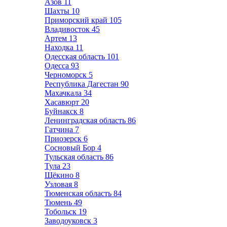
Азов
11
Шахты
10
Приморский край
105
Владивосток
45
Артем
13
Находка
11
Одесская область
101
Одесса
93
Черноморск
5
Республика Дагестан
90
Махачкала
34
Хасавюрт
20
Буйнакск
8
Ленинградская область
86
Гатчина
7
Приозерск
6
Сосновый Бор
4
Тульская область
86
Тула
23
Щёкино
8
Узловая
8
Тюменская область
84
Тюмень
49
Тобольск
19
Заводоуковск
3