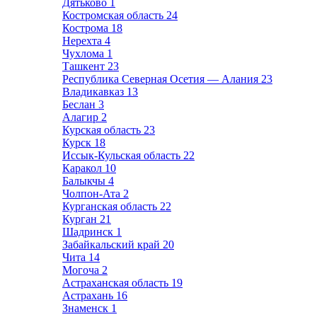
Дятьково
1
Костромская область
24
Кострома
18
Нерехта
4
Чухлома
1
Ташкент
23
Республика Северная Осетия — Алания
23
Владикавказ
13
Беслан
3
Алагир
2
Курская область
23
Курск
18
Иссык-Кульская область
22
Каракол
10
Балыкчы
4
Чолпон-Ата
2
Курганская область
22
Курган
21
Шадринск
1
Забайкальский край
20
Чита
14
Могоча
2
Астраханская область
19
Астрахань
16
Знаменск
1