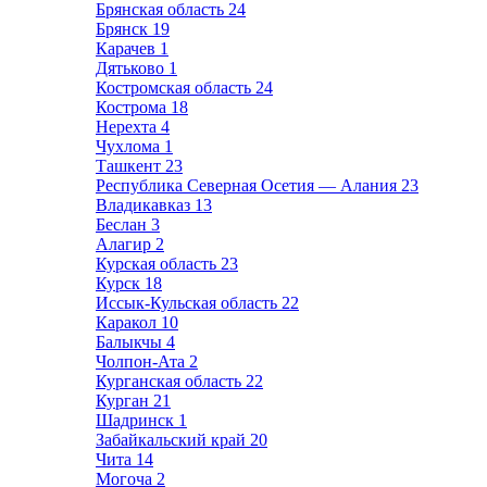
Брянская область
24
Брянск
19
Карачев
1
Дятьково
1
Костромская область
24
Кострома
18
Нерехта
4
Чухлома
1
Ташкент
23
Республика Северная Осетия — Алания
23
Владикавказ
13
Беслан
3
Алагир
2
Курская область
23
Курск
18
Иссык-Кульская область
22
Каракол
10
Балыкчы
4
Чолпон-Ата
2
Курганская область
22
Курган
21
Шадринск
1
Забайкальский край
20
Чита
14
Могоча
2