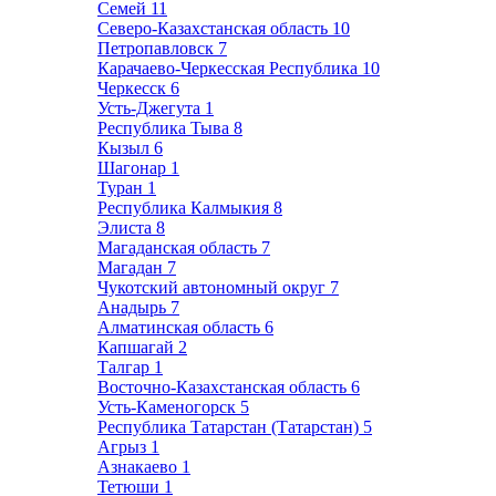
Семей
11
Северо-Казахстанская область
10
Петропавловск
7
Карачаево-Черкесская Республика
10
Черкесск
6
Усть-Джегута
1
Республика Тыва
8
Кызыл
6
Шагонар
1
Туран
1
Республика Калмыкия
8
Элиста
8
Магаданская область
7
Магадан
7
Чукотский автономный округ
7
Анадырь
7
Алматинская область
6
Капшагай
2
Талгар
1
Восточно-Казахстанская область
6
Усть-Каменогорск
5
Республика Татарстан (Татарстан)
5
Агрыз
1
Азнакаево
1
Тетюши
1