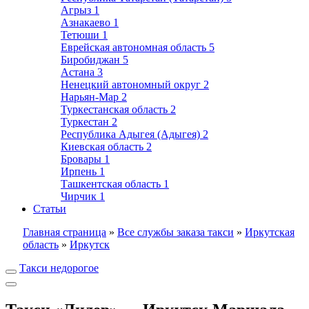
Агрыз
1
Азнакаево
1
Тетюши
1
Еврейская автономная область
5
Биробиджан
5
Астана
3
Ненецкий автономный округ
2
Нарьян-Мар
2
Туркестанская область
2
Туркестан
2
Республика Адыгея (Адыгея)
2
Киевская область
2
Бровары
1
Ирпень
1
Ташкентская область
1
Чирчик
1
Статьи
Главная страница
»
Все службы заказа такси
»
Иркутская
область
»
Иркутск
Такси недорогое