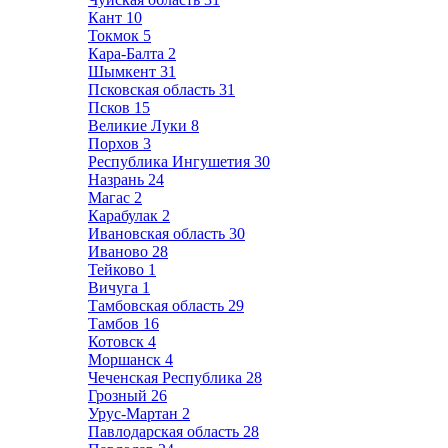
Кант
10
Токмок
5
Кара-Балта
2
Шымкент
31
Псковская область
31
Псков
15
Великие Луки
8
Порхов
3
Республика Ингушетия
30
Назрань
24
Магас
2
Карабулак
2
Ивановская область
30
Иваново
28
Тейково
1
Вичуга
1
Тамбовская область
29
Тамбов
16
Котовск
4
Моршанск
4
Чеченская Республика
28
Грозный
26
Урус-Мартан
2
Павлодарская область
28