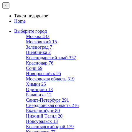
×
Такси недорогое
Home
Выберите город
Москва
433
Московский
15
Зеленоград
7
Щербинка
2
Краснодарский край
357
Краснодар
76
Сочи
69
Новороссийск
25
Московская область
319
Химки
25
Одинцово
18
Балашиха
12
Санкт-Петербург
291
Свердловская область
216
Екатеринбург
89
Нижний Тагил
20
Новоуральск
13
Красноярский край
179
Красноярск
77