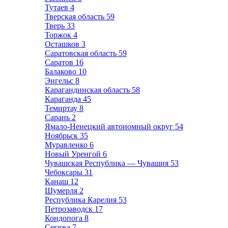
Тутаев
4
Тверская область
59
Тверь
33
Торжок
4
Осташков
3
Саратовская область
59
Саратов
16
Балаково
10
Энгельс
8
Карагандинская область
58
Караганда
45
Темиртау
8
Сарань
2
Ямало-Ненецкий автономный округ
54
Ноябрьск
35
Муравленко
6
Новый Уренгой
6
Чувашская Республика — Чувашия
53
Чебоксары
31
Канаш
12
Шумерля
2
Республика Карелия
53
Петрозаводск
17
Кондопога
8
Сегежа
7