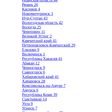
Рязанская область
44
Рязань
26
Касимов
4
Новомичуринск
3
Нур-Султан
43
Вологодская область
42
Вологда
25
Череповец
11
Великий Устюг
2
Камчатский край
41
Петропавловск-Камчатский
29
Елизово
9
Вилючинск
1
Республика Хакасия
41
Абакан
12
Черногорск
9
Саяногорск
6
Хабаровский край
41
Хабаровск
28
Комсомольск-на-Амуре
7
Амурск
6
Республика Коми
39
Сыктывкар
14
Ухта
9
Усинск
7