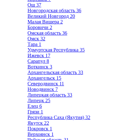
Ош
37
Новгородская область
36
Великий Новгород
20
Малая Вишера
2
Боровичи
2
Омская область
36
Омск
32
Тара
1
Удмуртская Республика
35
Ижевск
17
Сарапул
8
Воткинск
3
Архангельская область
33
Архангельск
15
Северодвинск
11
Новодвинск
7
Липецкая область
33
Липецк
25
Елец
6
Грязи
1
Республика Саха (Якутия)
32
Якутск
22
Покровск
1
Верхоянск
1
Чуйская область
31