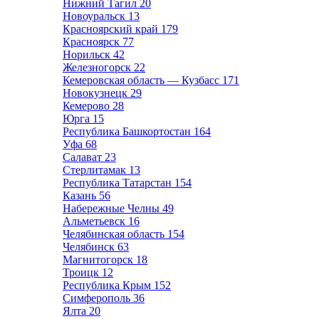
Нижний Тагил
20
Новоуральск
13
Красноярский край
179
Красноярск
77
Норильск
42
Железногорск
22
Кемеровская область — Кузбасс
171
Новокузнецк
29
Кемерово
28
Юрга
15
Республика Башкортостан
164
Уфа
68
Салават
23
Стерлитамак
13
Республика Татарстан
154
Казань
56
Набережные Челны
49
Альметьевск
16
Челябинская область
154
Челябинск
63
Магнитогорск
18
Троицк
12
Республика Крым
152
Симферополь
36
Ялта
20