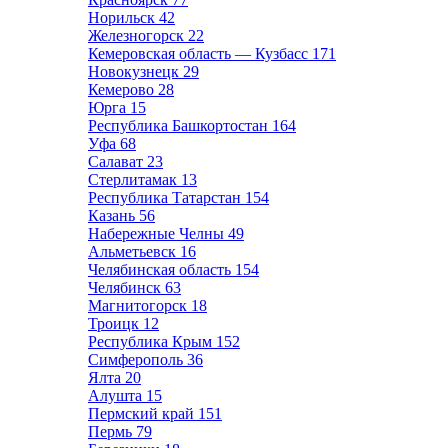
Норильск
42
Железногорск
22
Кемеровская область — Кузбасс
171
Новокузнецк
29
Кемерово
28
Юрга
15
Республика Башкортостан
164
Уфа
68
Салават
23
Стерлитамак
13
Республика Татарстан
154
Казань
56
Набережные Челны
49
Альметьевск
16
Челябинская область
154
Челябинск
63
Магнитогорск
18
Троицк
12
Республика Крым
152
Симферополь
36
Ялта
20
Алушта
15
Пермский край
151
Пермь
79