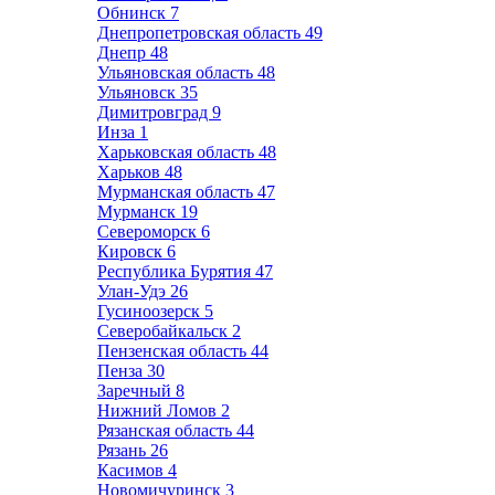
Обнинск
7
Днепропетровская область
49
Днепр
48
Ульяновская область
48
Ульяновск
35
Димитровград
9
Инза
1
Харьковская область
48
Харьков
48
Мурманская область
47
Мурманск
19
Североморск
6
Кировск
6
Республика Бурятия
47
Улан-Удэ
26
Гусиноозерск
5
Северобайкальск
2
Пензенская область
44
Пенза
30
Заречный
8
Нижний Ломов
2
Рязанская область
44
Рязань
26
Касимов
4
Новомичуринск
3