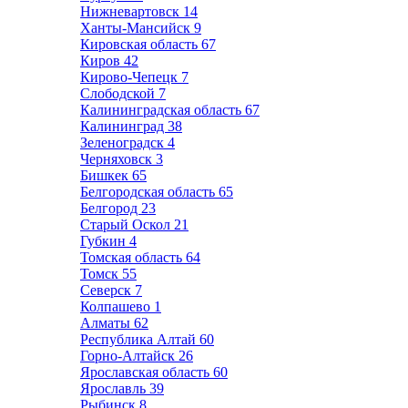
Нижневартовск
14
Ханты-Мансийск
9
Кировская область
67
Киров
42
Кирово-Чепецк
7
Слободской
7
Калининградская область
67
Калининград
38
Зеленоградск
4
Черняховск
3
Бишкек
65
Белгородская область
65
Белгород
23
Старый Оскол
21
Губкин
4
Томская область
64
Томск
55
Северск
7
Колпашево
1
Алматы
62
Республика Алтай
60
Горно-Алтайск
26
Ярославская область
60
Ярославль
39
Рыбинск
8