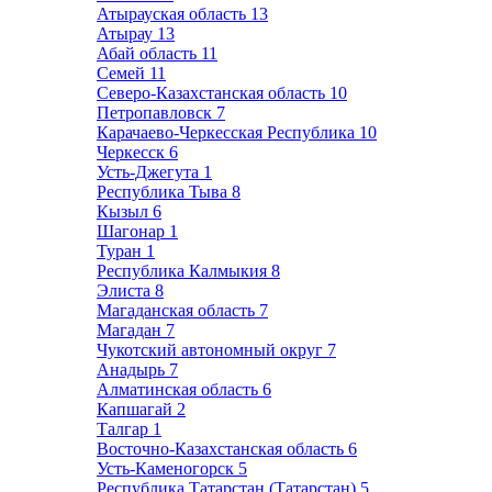
Атырауская область
13
Атырау
13
Абай область
11
Семей
11
Северо-Казахстанская область
10
Петропавловск
7
Карачаево-Черкесская Республика
10
Черкесск
6
Усть-Джегута
1
Республика Тыва
8
Кызыл
6
Шагонар
1
Туран
1
Республика Калмыкия
8
Элиста
8
Магаданская область
7
Магадан
7
Чукотский автономный округ
7
Анадырь
7
Алматинская область
6
Капшагай
2
Талгар
1
Восточно-Казахстанская область
6
Усть-Каменогорск
5
Республика Татарстан (Татарстан)
5