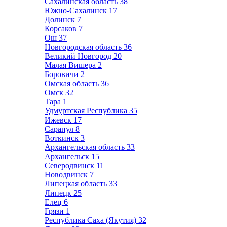
Сахалинская область
38
Южно-Сахалинск
17
Долинск
7
Корсаков
7
Ош
37
Новгородская область
36
Великий Новгород
20
Малая Вишера
2
Боровичи
2
Омская область
36
Омск
32
Тара
1
Удмуртская Республика
35
Ижевск
17
Сарапул
8
Воткинск
3
Архангельская область
33
Архангельск
15
Северодвинск
11
Новодвинск
7
Липецкая область
33
Липецк
25
Елец
6
Грязи
1
Республика Саха (Якутия)
32