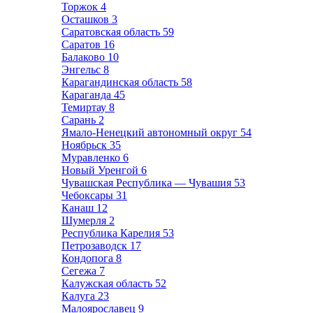
Торжок
4
Осташков
3
Саратовская область
59
Саратов
16
Балаково
10
Энгельс
8
Карагандинская область
58
Караганда
45
Темиртау
8
Сарань
2
Ямало-Ненецкий автономный округ
54
Ноябрьск
35
Муравленко
6
Новый Уренгой
6
Чувашская Республика — Чувашия
53
Чебоксары
31
Канаш
12
Шумерля
2
Республика Карелия
53
Петрозаводск
17
Кондопога
8
Сегежа
7
Калужская область
52
Калуга
23
Малоярославец
9