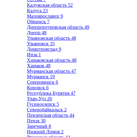
Калужская область
52
Калуга
23
Малоярославец
9
Обнинск
7
Днепропетровская область
49
Днепр
48
Ульяновская область
48
Ульяновск
35
Димитровград
9
Инза
1
Харьковская область
48
Харьков
48
Мурманская область
47
Мурманск
19
Североморск
6
Кировск
6
Республика Бурятия
47
Улан-Удэ
26
Гусиноозерск
5
Северобайкальск
2
Пензенская область
44
Пенза
30
Заречный
8
Нижний Ломов
2