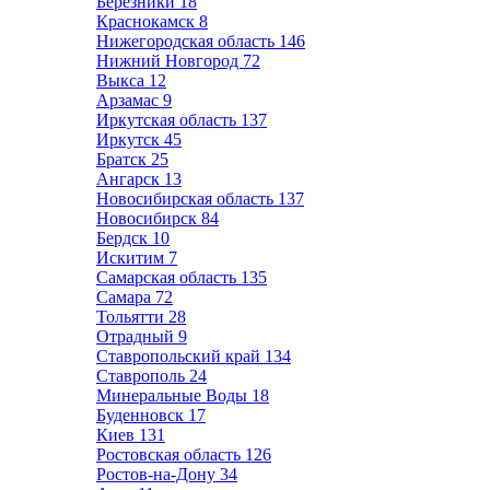
Березники
18
Краснокамск
8
Нижегородская область
146
Нижний Новгород
72
Выкса
12
Арзамас
9
Иркутская область
137
Иркутск
45
Братск
25
Ангарск
13
Новосибирская область
137
Новосибирск
84
Бердск
10
Искитим
7
Самарская область
135
Самара
72
Тольятти
28
Отрадный
9
Ставропольский край
134
Ставрополь
24
Минеральные Воды
18
Буденновск
17
Киев
131
Ростовская область
126
Ростов-на-Дону
34