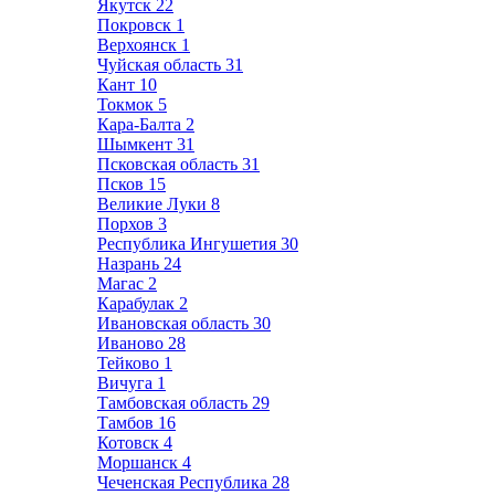
Якутск
22
Покровск
1
Верхоянск
1
Чуйская область
31
Кант
10
Токмок
5
Кара-Балта
2
Шымкент
31
Псковская область
31
Псков
15
Великие Луки
8
Порхов
3
Республика Ингушетия
30
Назрань
24
Магас
2
Карабулак
2
Ивановская область
30
Иваново
28
Тейково
1
Вичуга
1
Тамбовская область
29
Тамбов
16
Котовск
4
Моршанск
4
Чеченская Республика
28