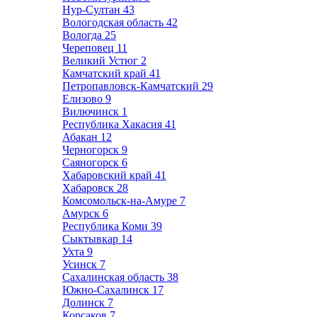
Нур-Султан
43
Вологодская область
42
Вологда
25
Череповец
11
Великий Устюг
2
Камчатский край
41
Петропавловск-Камчатский
29
Елизово
9
Вилючинск
1
Республика Хакасия
41
Абакан
12
Черногорск
9
Саяногорск
6
Хабаровский край
41
Хабаровск
28
Комсомольск-на-Амуре
7
Амурск
6
Республика Коми
39
Сыктывкар
14
Ухта
9
Усинск
7
Сахалинская область
38
Южно-Сахалинск
17
Долинск
7
Корсаков
7