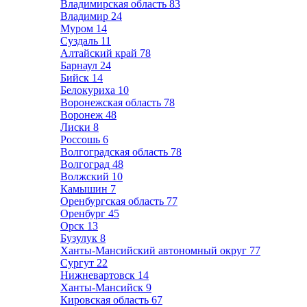
Владимирская область
83
Владимир
24
Муром
14
Суздаль
11
Алтайский край
78
Барнаул
24
Бийск
14
Белокуриха
10
Воронежская область
78
Воронеж
48
Лиски
8
Россошь
6
Волгоградская область
78
Волгоград
48
Волжский
10
Камышин
7
Оренбургская область
77
Оренбург
45
Орск
13
Бузулук
8
Ханты-Мансийский автономный округ
77
Сургут
22
Нижневартовск
14
Ханты-Мансийск
9
Кировская область
67