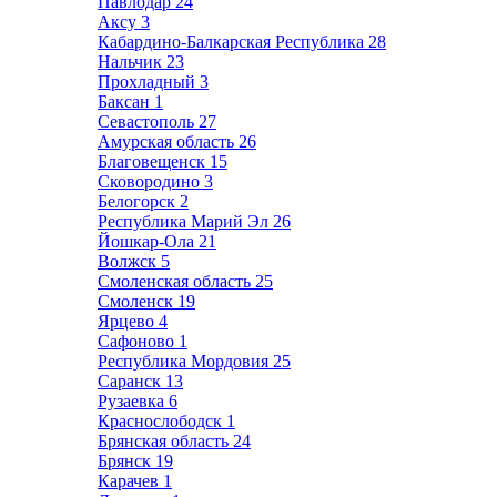
Павлодар
24
Аксу
3
Кабардино-Балкарская Республика
28
Нальчик
23
Прохладный
3
Баксан
1
Севастополь
27
Амурская область
26
Благовещенск
15
Сковородино
3
Белогорск
2
Республика Марий Эл
26
Йошкар-Ола
21
Волжск
5
Смоленская область
25
Смоленск
19
Ярцево
4
Сафоново
1
Республика Мордовия
25
Саранск
13
Рузаевка
6
Краснослободск
1
Брянская область
24
Брянск
19
Карачев
1