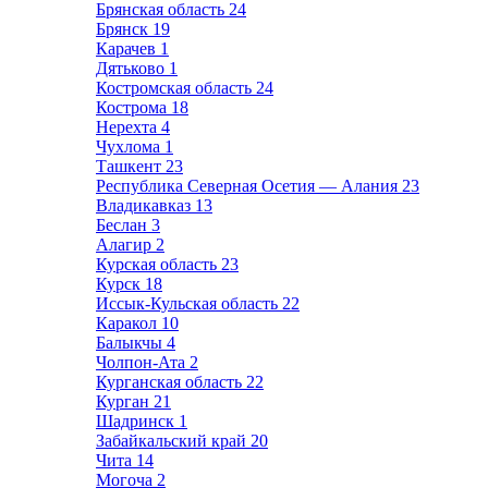
Брянская область
24
Брянск
19
Карачев
1
Дятьково
1
Костромская область
24
Кострома
18
Нерехта
4
Чухлома
1
Ташкент
23
Республика Северная Осетия — Алания
23
Владикавказ
13
Беслан
3
Алагир
2
Курская область
23
Курск
18
Иссык-Кульская область
22
Каракол
10
Балыкчы
4
Чолпон-Ата
2
Курганская область
22
Курган
21
Шадринск
1
Забайкальский край
20
Чита
14
Могоча
2