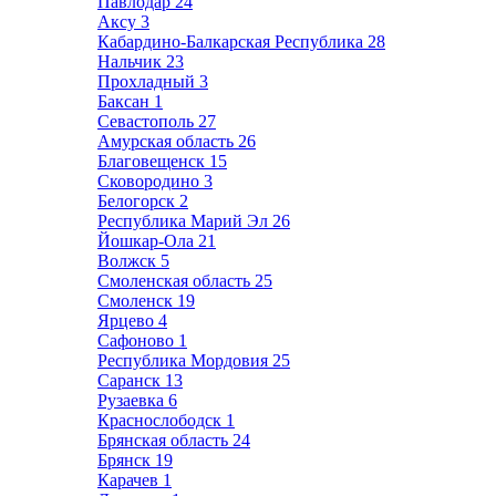
Павлодар
24
Аксу
3
Кабардино-Балкарская Республика
28
Нальчик
23
Прохладный
3
Баксан
1
Севастополь
27
Амурская область
26
Благовещенск
15
Сковородино
3
Белогорск
2
Республика Марий Эл
26
Йошкар-Ола
21
Волжск
5
Смоленская область
25
Смоленск
19
Ярцево
4
Сафоново
1
Республика Мордовия
25
Саранск
13
Рузаевка
6
Краснослободск
1
Брянская область
24
Брянск
19
Карачев
1