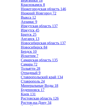
Березники
18
Краснокамск
8
Нижегородская область
146
Нижний Новгород
72
Выкса
12
Арзамас
9
Иркутская область
137
Иркутск
45
Братск
25
Ангарск
13
Новосибирская область
137
Новосибирск
84
Бердск
10
Искитим
7
Самарская область
135
Самара
72
Тольятти
28
Отрадный
9
Ставропольский край
134
Ставрополь
24
Минеральные Воды
18
Буденновск
17
Киев
131
Ростовская область
126
Ростов-на-Дону
34