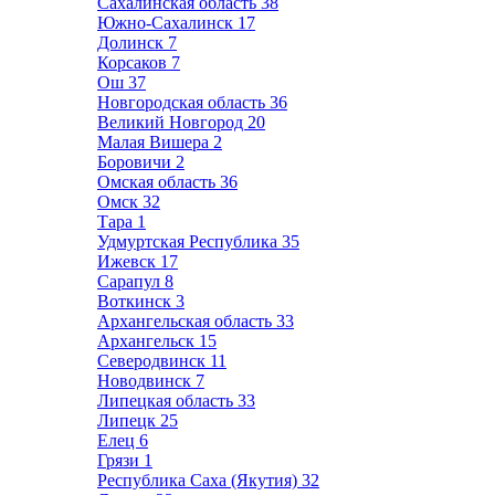
Сахалинская область
38
Южно-Сахалинск
17
Долинск
7
Корсаков
7
Ош
37
Новгородская область
36
Великий Новгород
20
Малая Вишера
2
Боровичи
2
Омская область
36
Омск
32
Тара
1
Удмуртская Республика
35
Ижевск
17
Сарапул
8
Воткинск
3
Архангельская область
33
Архангельск
15
Северодвинск
11
Новодвинск
7
Липецкая область
33
Липецк
25
Елец
6
Грязи
1
Республика Саха (Якутия)
32