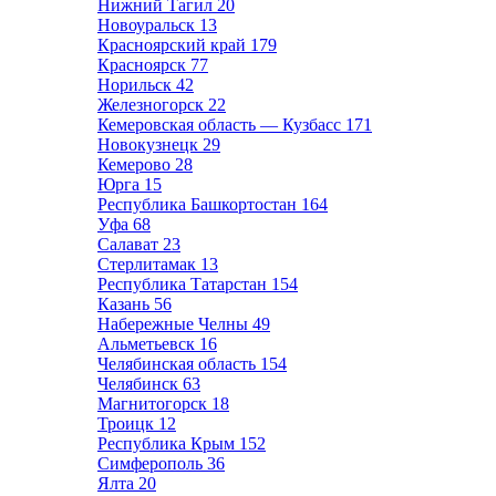
Нижний Тагил
20
Новоуральск
13
Красноярский край
179
Красноярск
77
Норильск
42
Железногорск
22
Кемеровская область — Кузбасс
171
Новокузнецк
29
Кемерово
28
Юрга
15
Республика Башкортостан
164
Уфа
68
Салават
23
Стерлитамак
13
Республика Татарстан
154
Казань
56
Набережные Челны
49
Альметьевск
16
Челябинская область
154
Челябинск
63
Магнитогорск
18
Троицк
12
Республика Крым
152
Симферополь
36
Ялта
20