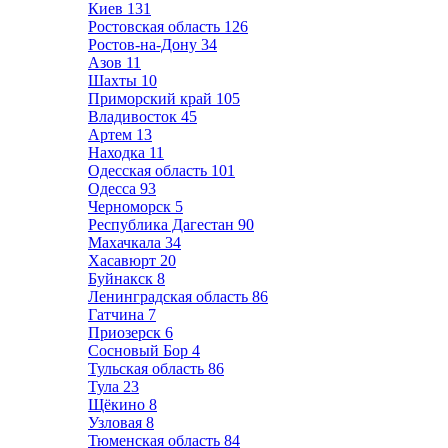
Киев
131
Ростовская область
126
Ростов-на-Дону
34
Азов
11
Шахты
10
Приморский край
105
Владивосток
45
Артем
13
Находка
11
Одесская область
101
Одесса
93
Черноморск
5
Республика Дагестан
90
Махачкала
34
Хасавюрт
20
Буйнакск
8
Ленинградская область
86
Гатчина
7
Приозерск
6
Сосновый Бор
4
Тульская область
86
Тула
23
Щёкино
8
Узловая
8
Тюменская область
84