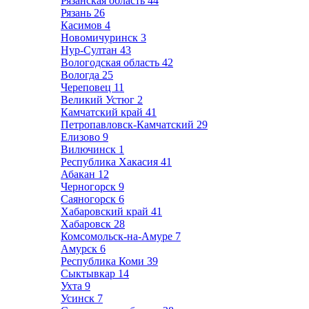
Рязанская область
44
Рязань
26
Касимов
4
Новомичуринск
3
Нур-Султан
43
Вологодская область
42
Вологда
25
Череповец
11
Великий Устюг
2
Камчатский край
41
Петропавловск-Камчатский
29
Елизово
9
Вилючинск
1
Республика Хакасия
41
Абакан
12
Черногорск
9
Саяногорск
6
Хабаровский край
41
Хабаровск
28
Комсомольск-на-Амуре
7
Амурск
6
Республика Коми
39
Сыктывкар
14
Ухта
9
Усинск
7