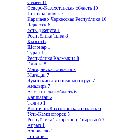
Семей
11
Северо-Казахстанская область
10
Петропавловск
7
Карачаево-Черкесская Республика
10
Черкесск
6
Усть-Джегута
1
Республика Тыва
8
Кызыл
6
Шагонар
1
Туран
1
Республика Калмыкия
8
Элиста
8
Магаданская область
7
Магадан
7
Чукотский автономный округ
7
Анадырь
7
Алматинская область
6
Капшагай
2
Талгар
1
Восточно-Казахстанская область
6
Усть-Каменогорск
5
Республика Татарстан (Татарстан)
5
Агрыз
1
Азнакаево
1
Тетюши
1