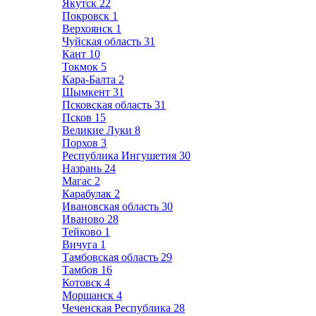
Якутск
22
Покровск
1
Верхоянск
1
Чуйская область
31
Кант
10
Токмок
5
Кара-Балта
2
Шымкент
31
Псковская область
31
Псков
15
Великие Луки
8
Порхов
3
Республика Ингушетия
30
Назрань
24
Магас
2
Карабулак
2
Ивановская область
30
Иваново
28
Тейково
1
Вичуга
1
Тамбовская область
29
Тамбов
16
Котовск
4
Моршанск
4
Чеченская Республика
28