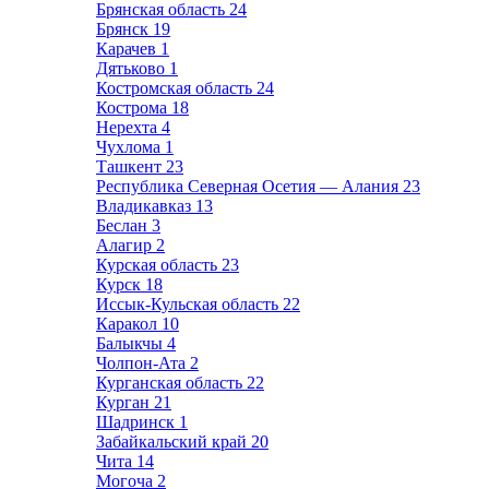
Брянская область
24
Брянск
19
Карачев
1
Дятьково
1
Костромская область
24
Кострома
18
Нерехта
4
Чухлома
1
Ташкент
23
Республика Северная Осетия — Алания
23
Владикавказ
13
Беслан
3
Алагир
2
Курская область
23
Курск
18
Иссык-Кульская область
22
Каракол
10
Балыкчы
4
Чолпон-Ата
2
Курганская область
22
Курган
21
Шадринск
1
Забайкальский край
20
Чита
14
Могоча
2