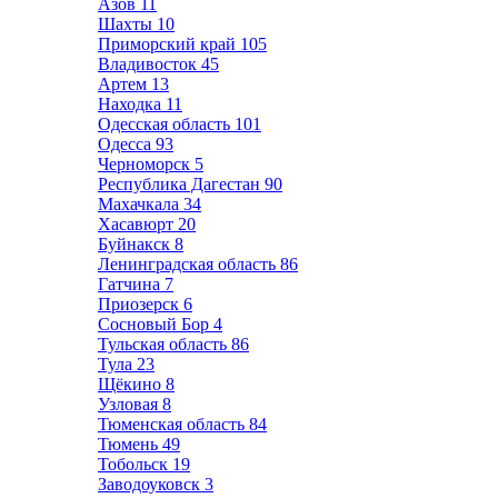
Азов
11
Шахты
10
Приморский край
105
Владивосток
45
Артем
13
Находка
11
Одесская область
101
Одесса
93
Черноморск
5
Республика Дагестан
90
Махачкала
34
Хасавюрт
20
Буйнакск
8
Ленинградская область
86
Гатчина
7
Приозерск
6
Сосновый Бор
4
Тульская область
86
Тула
23
Щёкино
8
Узловая
8
Тюменская область
84
Тюмень
49
Тобольск
19
Заводоуковск
3