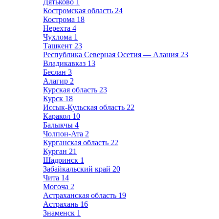
Дятьково
1
Костромская область
24
Кострома
18
Нерехта
4
Чухлома
1
Ташкент
23
Республика Северная Осетия — Алания
23
Владикавказ
13
Беслан
3
Алагир
2
Курская область
23
Курск
18
Иссык-Кульская область
22
Каракол
10
Балыкчы
4
Чолпон-Ата
2
Курганская область
22
Курган
21
Шадринск
1
Забайкальский край
20
Чита
14
Могоча
2
Астраханская область
19
Астрахань
16
Знаменск
1