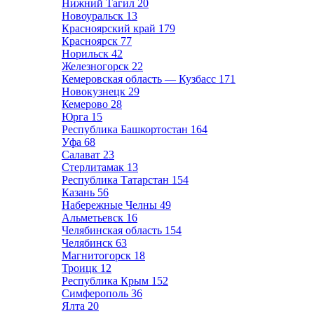
Нижний Тагил
20
Новоуральск
13
Красноярский край
179
Красноярск
77
Норильск
42
Железногорск
22
Кемеровская область — Кузбасс
171
Новокузнецк
29
Кемерово
28
Юрга
15
Республика Башкортостан
164
Уфа
68
Салават
23
Стерлитамак
13
Республика Татарстан
154
Казань
56
Набережные Челны
49
Альметьевск
16
Челябинская область
154
Челябинск
63
Магнитогорск
18
Троицк
12
Республика Крым
152
Симферополь
36
Ялта
20