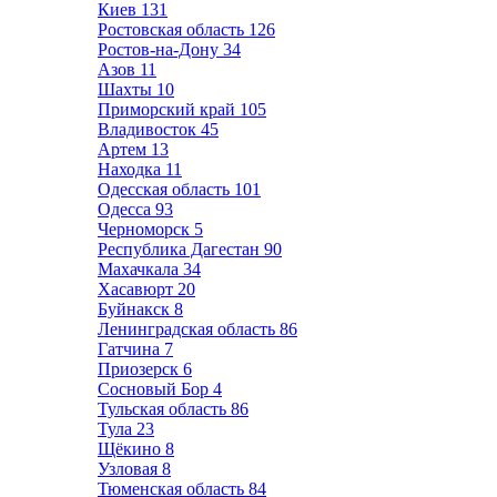
Киев
131
Ростовская область
126
Ростов-на-Дону
34
Азов
11
Шахты
10
Приморский край
105
Владивосток
45
Артем
13
Находка
11
Одесская область
101
Одесса
93
Черноморск
5
Республика Дагестан
90
Махачкала
34
Хасавюрт
20
Буйнакск
8
Ленинградская область
86
Гатчина
7
Приозерск
6
Сосновый Бор
4
Тульская область
86
Тула
23
Щёкино
8
Узловая
8
Тюменская область
84