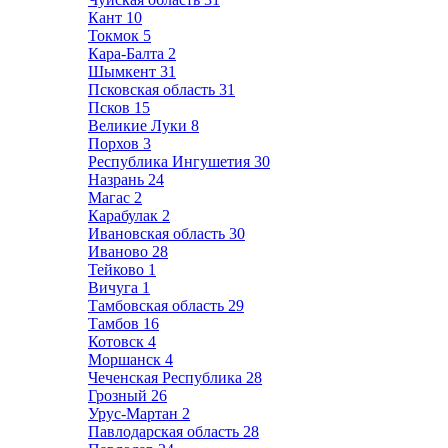
Кант
10
Токмок
5
Кара-Балта
2
Шымкент
31
Псковская область
31
Псков
15
Великие Луки
8
Порхов
3
Республика Ингушетия
30
Назрань
24
Магас
2
Карабулак
2
Ивановская область
30
Иваново
28
Тейково
1
Вичуга
1
Тамбовская область
29
Тамбов
16
Котовск
4
Моршанск
4
Чеченская Республика
28
Грозный
26
Урус-Мартан
2
Павлодарская область
28