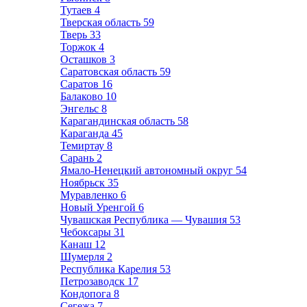
Тутаев
4
Тверская область
59
Тверь
33
Торжок
4
Осташков
3
Саратовская область
59
Саратов
16
Балаково
10
Энгельс
8
Карагандинская область
58
Караганда
45
Темиртау
8
Сарань
2
Ямало-Ненецкий автономный округ
54
Ноябрьск
35
Муравленко
6
Новый Уренгой
6
Чувашская Республика — Чувашия
53
Чебоксары
31
Канаш
12
Шумерля
2
Республика Карелия
53
Петрозаводск
17
Кондопога
8
Сегежа
7