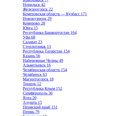
Норильск
42
Железногорск
22
Кемеровская область — Кузбасс
171
Новокузнецк
29
Кемерово
28
Юрга
15
Республика Башкортостан
164
Уфа
68
Салават
23
Стерлитамак
13
Республика Татарстан
154
Казань
56
Набережные Челны
49
Альметьевск
16
Челябинская область
154
Челябинск
63
Магнитогорск
18
Троицк
12
Республика Крым
152
Симферополь
36
Ялта
20
Алушта
15
Пермский край
151
Пермь
79