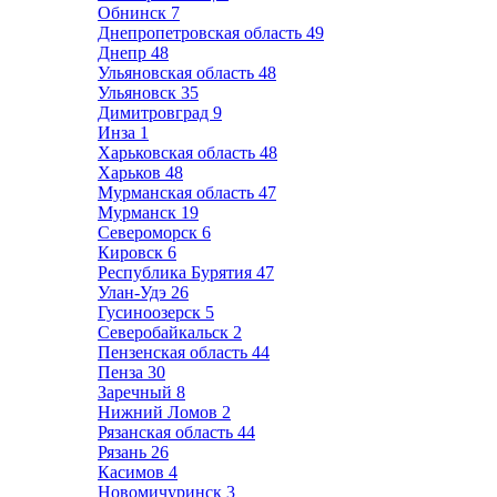
Обнинск
7
Днепропетровская область
49
Днепр
48
Ульяновская область
48
Ульяновск
35
Димитровград
9
Инза
1
Харьковская область
48
Харьков
48
Мурманская область
47
Мурманск
19
Североморск
6
Кировск
6
Республика Бурятия
47
Улан-Удэ
26
Гусиноозерск
5
Северобайкальск
2
Пензенская область
44
Пенза
30
Заречный
8
Нижний Ломов
2
Рязанская область
44
Рязань
26
Касимов
4
Новомичуринск
3