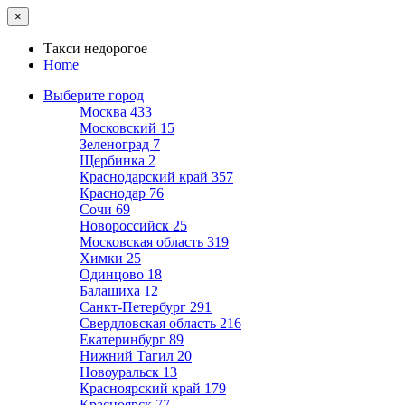
×
Такси недорогое
Home
Выберите город
Москва
433
Московский
15
Зеленоград
7
Щербинка
2
Краснодарский край
357
Краснодар
76
Сочи
69
Новороссийск
25
Московская область
319
Химки
25
Одинцово
18
Балашиха
12
Санкт-Петербург
291
Свердловская область
216
Екатеринбург
89
Нижний Тагил
20
Новоуральск
13
Красноярский край
179
Красноярск
77