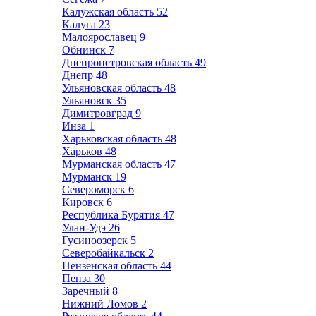
Калужская область
52
Калуга
23
Малоярославец
9
Обнинск
7
Днепропетровская область
49
Днепр
48
Ульяновская область
48
Ульяновск
35
Димитровград
9
Инза
1
Харьковская область
48
Харьков
48
Мурманская область
47
Мурманск
19
Североморск
6
Кировск
6
Республика Бурятия
47
Улан-Удэ
26
Гусиноозерск
5
Северобайкальск
2
Пензенская область
44
Пенза
30
Заречный
8
Нижний Ломов
2