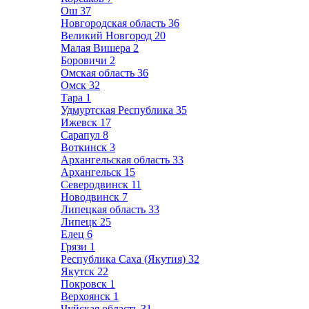
Ош
37
Новгородская область
36
Великий Новгород
20
Малая Вишера
2
Боровичи
2
Омская область
36
Омск
32
Тара
1
Удмуртская Республика
35
Ижевск
17
Сарапул
8
Воткинск
3
Архангельская область
33
Архангельск
15
Северодвинск
11
Новодвинск
7
Липецкая область
33
Липецк
25
Елец
6
Грязи
1
Республика Саха (Якутия)
32
Якутск
22
Покровск
1
Верхоянск
1
Чуйская область
31