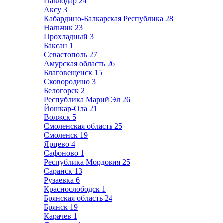
Павлодар
24
Аксу
3
Кабардино-Балкарская Республика
28
Нальчик
23
Прохладный
3
Баксан
1
Севастополь
27
Амурская область
26
Благовещенск
15
Сковородино
3
Белогорск
2
Республика Марий Эл
26
Йошкар-Ола
21
Волжск
5
Смоленская область
25
Смоленск
19
Ярцево
4
Сафоново
1
Республика Мордовия
25
Саранск
13
Рузаевка
6
Краснослободск
1
Брянская область
24
Брянск
19
Карачев
1