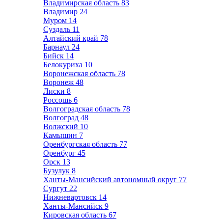
Владимирская область
83
Владимир
24
Муром
14
Суздаль
11
Алтайский край
78
Барнаул
24
Бийск
14
Белокуриха
10
Воронежская область
78
Воронеж
48
Лиски
8
Россошь
6
Волгоградская область
78
Волгоград
48
Волжский
10
Камышин
7
Оренбургская область
77
Оренбург
45
Орск
13
Бузулук
8
Ханты-Мансийский автономный округ
77
Сургут
22
Нижневартовск
14
Ханты-Мансийск
9
Кировская область
67