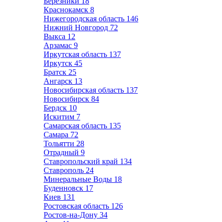
Березники
18
Краснокамск
8
Нижегородская область
146
Нижний Новгород
72
Выкса
12
Арзамас
9
Иркутская область
137
Иркутск
45
Братск
25
Ангарск
13
Новосибирская область
137
Новосибирск
84
Бердск
10
Искитим
7
Самарская область
135
Самара
72
Тольятти
28
Отрадный
9
Ставропольский край
134
Ставрополь
24
Минеральные Воды
18
Буденновск
17
Киев
131
Ростовская область
126
Ростов-на-Дону
34