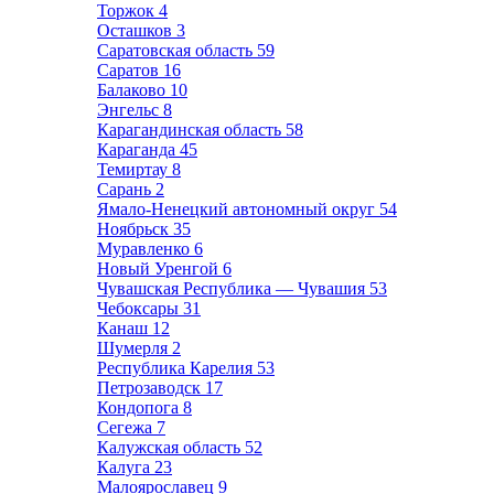
Торжок
4
Осташков
3
Саратовская область
59
Саратов
16
Балаково
10
Энгельс
8
Карагандинская область
58
Караганда
45
Темиртау
8
Сарань
2
Ямало-Ненецкий автономный округ
54
Ноябрьск
35
Муравленко
6
Новый Уренгой
6
Чувашская Республика — Чувашия
53
Чебоксары
31
Канаш
12
Шумерля
2
Республика Карелия
53
Петрозаводск
17
Кондопога
8
Сегежа
7
Калужская область
52
Калуга
23
Малоярославец
9