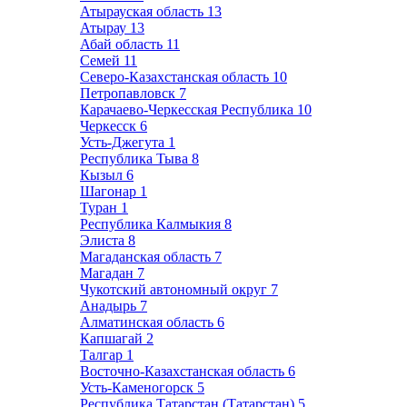
Атырауская область
13
Атырау
13
Абай область
11
Семей
11
Северо-Казахстанская область
10
Петропавловск
7
Карачаево-Черкесская Республика
10
Черкесск
6
Усть-Джегута
1
Республика Тыва
8
Кызыл
6
Шагонар
1
Туран
1
Республика Калмыкия
8
Элиста
8
Магаданская область
7
Магадан
7
Чукотский автономный округ
7
Анадырь
7
Алматинская область
6
Капшагай
2
Талгар
1
Восточно-Казахстанская область
6
Усть-Каменогорск
5
Республика Татарстан (Татарстан)
5