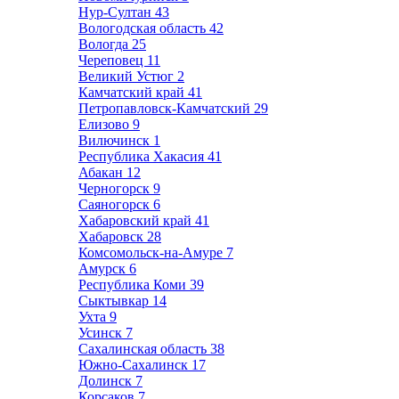
Нур-Султан
43
Вологодская область
42
Вологда
25
Череповец
11
Великий Устюг
2
Камчатский край
41
Петропавловск-Камчатский
29
Елизово
9
Вилючинск
1
Республика Хакасия
41
Абакан
12
Черногорск
9
Саяногорск
6
Хабаровский край
41
Хабаровск
28
Комсомольск-на-Амуре
7
Амурск
6
Республика Коми
39
Сыктывкар
14
Ухта
9
Усинск
7
Сахалинская область
38
Южно-Сахалинск
17
Долинск
7
Корсаков
7