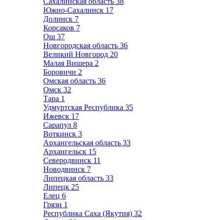
Сахалинская область
38
Южно-Сахалинск
17
Долинск
7
Корсаков
7
Ош
37
Новгородская область
36
Великий Новгород
20
Малая Вишера
2
Боровичи
2
Омская область
36
Омск
32
Тара
1
Удмуртская Республика
35
Ижевск
17
Сарапул
8
Воткинск
3
Архангельская область
33
Архангельск
15
Северодвинск
11
Новодвинск
7
Липецкая область
33
Липецк
25
Елец
6
Грязи
1
Республика Саха (Якутия)
32