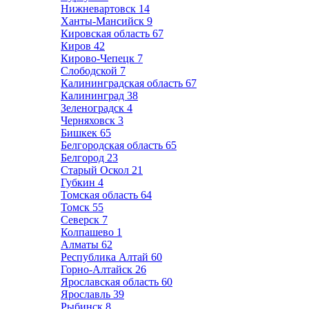
Нижневартовск
14
Ханты-Мансийск
9
Кировская область
67
Киров
42
Кирово-Чепецк
7
Слободской
7
Калининградская область
67
Калининград
38
Зеленоградск
4
Черняховск
3
Бишкек
65
Белгородская область
65
Белгород
23
Старый Оскол
21
Губкин
4
Томская область
64
Томск
55
Северск
7
Колпашево
1
Алматы
62
Республика Алтай
60
Горно-Алтайск
26
Ярославская область
60
Ярославль
39
Рыбинск
8