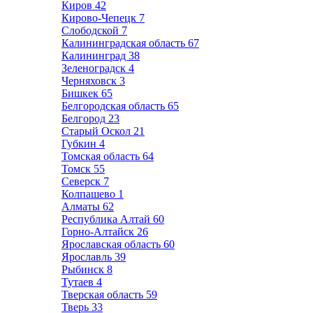
Киров
42
Кирово-Чепецк
7
Слободской
7
Калининградская область
67
Калининград
38
Зеленоградск
4
Черняховск
3
Бишкек
65
Белгородская область
65
Белгород
23
Старый Оскол
21
Губкин
4
Томская область
64
Томск
55
Северск
7
Колпашево
1
Алматы
62
Республика Алтай
60
Горно-Алтайск
26
Ярославская область
60
Ярославль
39
Рыбинск
8
Тутаев
4
Тверская область
59
Тверь
33