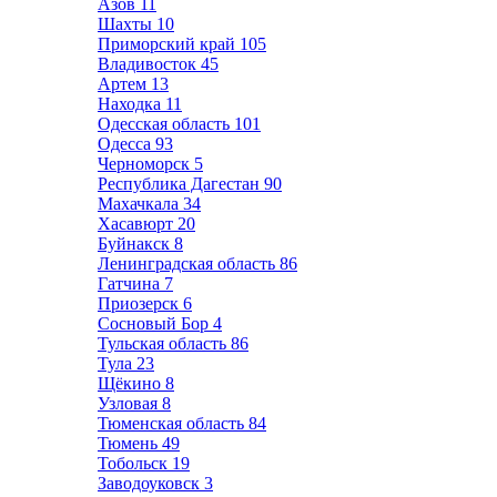
Азов
11
Шахты
10
Приморский край
105
Владивосток
45
Артем
13
Находка
11
Одесская область
101
Одесса
93
Черноморск
5
Республика Дагестан
90
Махачкала
34
Хасавюрт
20
Буйнакск
8
Ленинградская область
86
Гатчина
7
Приозерск
6
Сосновый Бор
4
Тульская область
86
Тула
23
Щёкино
8
Узловая
8
Тюменская область
84
Тюмень
49
Тобольск
19
Заводоуковск
3