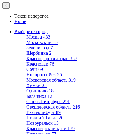
×
Такси недорогое
Home
Выберите город
Москва
433
Московский
15
Зеленоград
7
Щербинка
2
Краснодарский край
357
Краснодар
76
Сочи
69
Новороссийск
25
Московская область
319
Химки
25
Одинцово
18
Балашиха
12
Санкт-Петербург
291
Свердловская область
216
Екатеринбург
89
Нижний Тагил
20
Новоуральск
13
Красноярский край
179
Красноярск
77