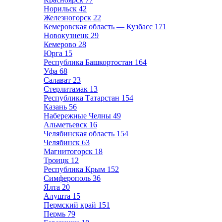
Норильск
42
Железногорск
22
Кемеровская область — Кузбасс
171
Новокузнецк
29
Кемерово
28
Юрга
15
Республика Башкортостан
164
Уфа
68
Салават
23
Стерлитамак
13
Республика Татарстан
154
Казань
56
Набережные Челны
49
Альметьевск
16
Челябинская область
154
Челябинск
63
Магнитогорск
18
Троицк
12
Республика Крым
152
Симферополь
36
Ялта
20
Алушта
15
Пермский край
151
Пермь
79