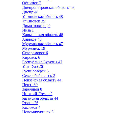
Обнинск
7
Днепропетровская область
49
Днепр
48
Ульяновская область
48
Ульяновск
35
Димитровград
9
Инза
1
Харьковская область
48
Харьков
48
Мурманская область
47
Мурманск
19
Североморск
6
Кировск
6
Республика Бурятия
47
Улан-Удэ
26
Гусиноозерск
5
Северобайкальск
2
Пензенская область
44
Пенза
30
Заречный
8
Нижний Ломов
2
Рязанская область
44
Рязань
26
Касимов
4
Новомичуринск
3