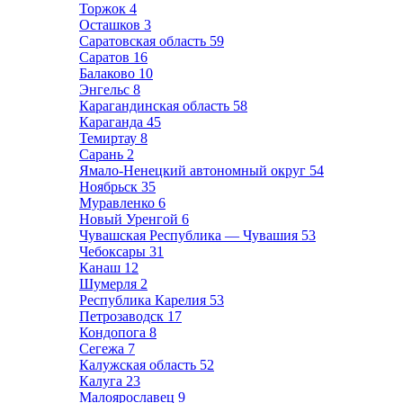
Торжок
4
Осташков
3
Саратовская область
59
Саратов
16
Балаково
10
Энгельс
8
Карагандинская область
58
Караганда
45
Темиртау
8
Сарань
2
Ямало-Ненецкий автономный округ
54
Ноябрьск
35
Муравленко
6
Новый Уренгой
6
Чувашская Республика — Чувашия
53
Чебоксары
31
Канаш
12
Шумерля
2
Республика Карелия
53
Петрозаводск
17
Кондопога
8
Сегежа
7
Калужская область
52
Калуга
23
Малоярославец
9