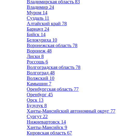
Владимирская область
83
Владимир
24
Муром
14
Суздаль
11
Алтайский край
78
Барнаул
24
Бийск
14
Белокуриха
10
Воронежская область
78
Воронеж
48
Лиски
8
Россошь
6
Волгоградская область
78
Волгоград
48
Волжский
10
Камышин
7
Оренбургская область
77
Оренбург
45
Орск
13
Бузулук
8
Ханты-Мансийский автономный округ
77
Сургут
22
Нижневартовск
14
Ханты-Мансийск
9
Кировская область
67