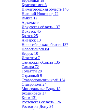
Березники
18
Краснокамск
8
Нижегородская область
146
Нижний Новгород
72
Выкса
12
Арзамас
9
Иркутская область
137
Иркутск
45
Братск
25
Ангарск
13
Новосибирская область
137
Новосибирск
84
Бердск
10
Искитим
7
Самарская область
135
Самара
72
Тольятти
28
Отрадный
9
Ставропольский край
134
Ставрополь
24
Минеральные Воды
18
Буденновск
17
Киев
131
Ростовская область
126
Ростов-на-Дону
34