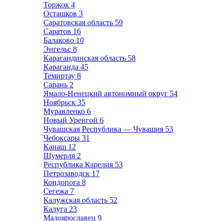
Торжок
4
Осташков
3
Саратовская область
59
Саратов
16
Балаково
10
Энгельс
8
Карагандинская область
58
Караганда
45
Темиртау
8
Сарань
2
Ямало-Ненецкий автономный округ
54
Ноябрьск
35
Муравленко
6
Новый Уренгой
6
Чувашская Республика — Чувашия
53
Чебоксары
31
Канаш
12
Шумерля
2
Республика Карелия
53
Петрозаводск
17
Кондопога
8
Сегежа
7
Калужская область
52
Калуга
23
Малоярославец
9