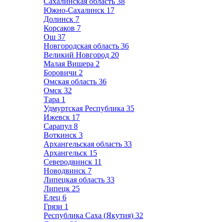
Сахалинская область
38
Южно-Сахалинск
17
Долинск
7
Корсаков
7
Ош
37
Новгородская область
36
Великий Новгород
20
Малая Вишера
2
Боровичи
2
Омская область
36
Омск
32
Тара
1
Удмуртская Республика
35
Ижевск
17
Сарапул
8
Воткинск
3
Архангельская область
33
Архангельск
15
Северодвинск
11
Новодвинск
7
Липецкая область
33
Липецк
25
Елец
6
Грязи
1
Республика Саха (Якутия)
32