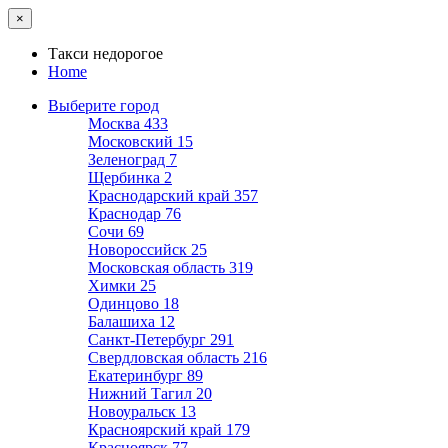
×
Такси недорогое
Home
Выберите город
Москва
433
Московский
15
Зеленоград
7
Щербинка
2
Краснодарский край
357
Краснодар
76
Сочи
69
Новороссийск
25
Московская область
319
Химки
25
Одинцово
18
Балашиха
12
Санкт-Петербург
291
Свердловская область
216
Екатеринбург
89
Нижний Тагил
20
Новоуральск
13
Красноярский край
179
Красноярск
77