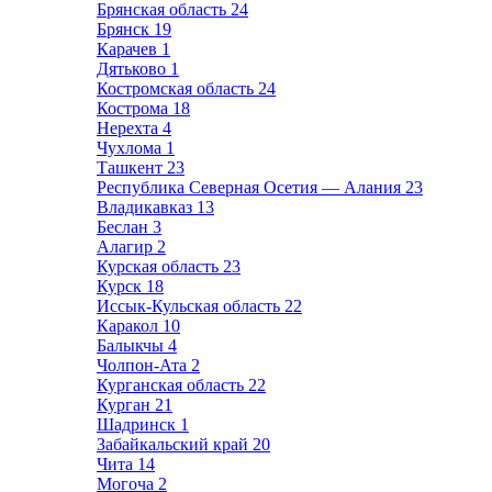
Брянская область
24
Брянск
19
Карачев
1
Дятьково
1
Костромская область
24
Кострома
18
Нерехта
4
Чухлома
1
Ташкент
23
Республика Северная Осетия — Алания
23
Владикавказ
13
Беслан
3
Алагир
2
Курская область
23
Курск
18
Иссык-Кульская область
22
Каракол
10
Балыкчы
4
Чолпон-Ата
2
Курганская область
22
Курган
21
Шадринск
1
Забайкальский край
20
Чита
14
Могоча
2