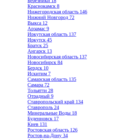
Березники
18
Краснокамск
8
Нижегородская область
146
Нижний Новгород
72
Выкса
12
Арзамас
9
Иркутская область
137
Иркутск
45
Братск
25
Ангарск
13
Новосибирская область
137
Новосибирск
84
Бердск
10
Искитим
7
Самарская область
135
Самара
72
Тольятти
28
Отрадный
9
Ставропольский край
134
Ставрополь
24
Минеральные Воды
18
Буденновск
17
Киев
131
Ростовская область
126
Ростов-на-Дону
34