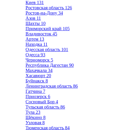
Киев
131
Ростовская область
126
Ростов-на-Дону
34
Азов
11
Шахты
10
Приморский край
105
Владивосток
45
Артем
13
Находка
11
Одесская область
101
Одесса
93
Черноморск
5
Республика Дагестан
90
Махачкала
34
Хасавюрт
20
Буйнакск
8
Ленинградская область
86
Гатчина
7
Приозерск
6
Сосновый Бор
4
Тульская область
86
Тула
23
Щёкино
8
Узловая
8
Тюменская область
84