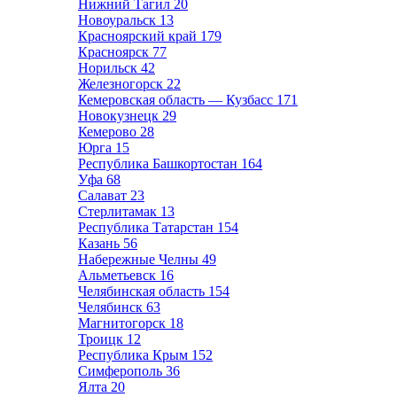
Нижний Тагил
20
Новоуральск
13
Красноярский край
179
Красноярск
77
Норильск
42
Железногорск
22
Кемеровская область — Кузбасс
171
Новокузнецк
29
Кемерово
28
Юрга
15
Республика Башкортостан
164
Уфа
68
Салават
23
Стерлитамак
13
Республика Татарстан
154
Казань
56
Набережные Челны
49
Альметьевск
16
Челябинская область
154
Челябинск
63
Магнитогорск
18
Троицк
12
Республика Крым
152
Симферополь
36
Ялта
20