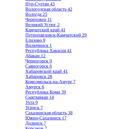
Нур-Султан
43
Вологодская область
42
Вологда
25
Череповец
11
Великий Устюг
2
Камчатский край
41
Петропавловск-Камчатский
29
Елизово
9
Вилючинск
1
Республика Хакасия
41
Абакан
12
Черногорск
9
Саяногорск
6
Хабаровский край
41
Хабаровск
28
Комсомольск-на-Амуре
7
Амурск
6
Республика Коми
39
Сыктывкар
14
Ухта
9
Усинск
7
Сахалинская область
38
Южно-Сахалинск
17
Долинск
7
Корсаков
7