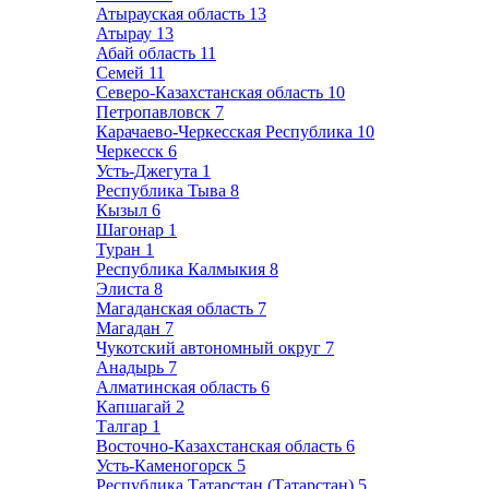
Атырауская область
13
Атырау
13
Абай область
11
Семей
11
Северо-Казахстанская область
10
Петропавловск
7
Карачаево-Черкесская Республика
10
Черкесск
6
Усть-Джегута
1
Республика Тыва
8
Кызыл
6
Шагонар
1
Туран
1
Республика Калмыкия
8
Элиста
8
Магаданская область
7
Магадан
7
Чукотский автономный округ
7
Анадырь
7
Алматинская область
6
Капшагай
2
Талгар
1
Восточно-Казахстанская область
6
Усть-Каменогорск
5
Республика Татарстан (Татарстан)
5