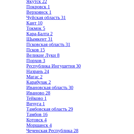
Якутск
22
Покровск
1
Верхоянск
1
Чуйская область
31
Кант
10
Токмок
5
Кара-Балта
2
Шымкент
31
Псковская область
31
Псков
15
Великие Луки
8
Порхов
3
Республика Ингушетия
30
Назрань
24
Магас
2
Карабулак
2
Ивановская область
30
Иваново
28
Тейково
1
Вичуга
1
Тамбовская область
29
Тамбов
16
Котовск
4
Моршанск
4
Чеченская Республика
28