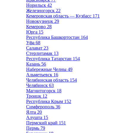
Норильск
42
Железногорск
22
Кемеровская область — Кузбасс
171
Новокузнецк
29
Кемерово
28
Юрга
15
Республика Башкортостан
164
Уфа
68
Салават
23
Стерлитамак
13
Республика Татарстан
154
Казань
56
Набережные Челны
49
Альметьевск
16
Челябинская область
154
Челябинск
63
Магнитогорск
18
Троицк
12
Республика Крым
152
Симферополь
36
Ялта
20
Алушта
15
Пермский край
151
Пермь
79