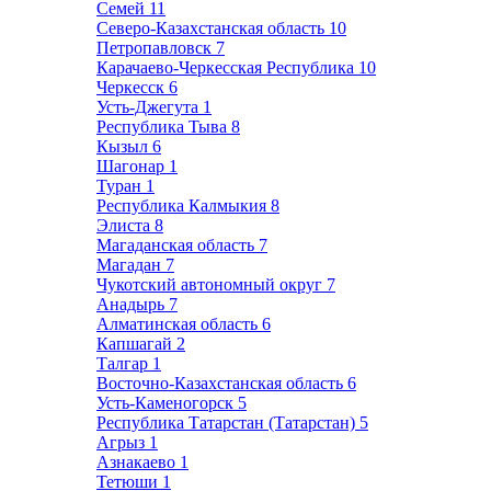
Семей
11
Северо-Казахстанская область
10
Петропавловск
7
Карачаево-Черкесская Республика
10
Черкесск
6
Усть-Джегута
1
Республика Тыва
8
Кызыл
6
Шагонар
1
Туран
1
Республика Калмыкия
8
Элиста
8
Магаданская область
7
Магадан
7
Чукотский автономный округ
7
Анадырь
7
Алматинская область
6
Капшагай
2
Талгар
1
Восточно-Казахстанская область
6
Усть-Каменогорск
5
Республика Татарстан (Татарстан)
5
Агрыз
1
Азнакаево
1
Тетюши
1