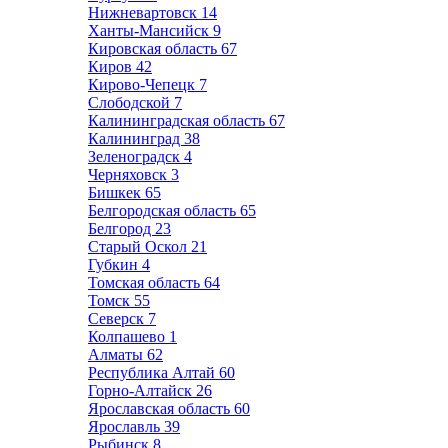
Нижневартовск
14
Ханты-Мансийск
9
Кировская область
67
Киров
42
Кирово-Чепецк
7
Слободской
7
Калининградская область
67
Калининград
38
Зеленоградск
4
Черняховск
3
Бишкек
65
Белгородская область
65
Белгород
23
Старый Оскол
21
Губкин
4
Томская область
64
Томск
55
Северск
7
Колпашево
1
Алматы
62
Республика Алтай
60
Горно-Алтайск
26
Ярославская область
60
Ярославль
39
Рыбинск
8