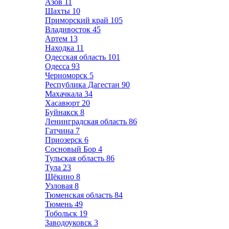
Азов
11
Шахты
10
Приморский край
105
Владивосток
45
Артем
13
Находка
11
Одесская область
101
Одесса
93
Черноморск
5
Республика Дагестан
90
Махачкала
34
Хасавюрт
20
Буйнакск
8
Ленинградская область
86
Гатчина
7
Приозерск
6
Сосновый Бор
4
Тульская область
86
Тула
23
Щёкино
8
Узловая
8
Тюменская область
84
Тюмень
49
Тобольск
19
Заводоуковск
3