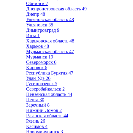
Обнинск
7
Днепропетровская область
49
Днепр
48
Ульяновская область
48
Ульяновск
35
Димитровград
9
Инза
1
Харьковская область
48
Харьков
48
Мурманская область
47
Мурманск
19
Североморск
6
Кировск
6
Республика Бурятия
47
Улан-Удэ
26
Гусиноозерск
5
Северобайкальск
2
Пензенская область
44
Пенза
30
Заречный
8
Нижний Ломов
2
Рязанская область
44
Рязань
26
Касимов
4
Новомичуринск
3