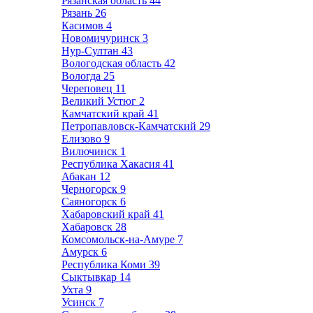
Рязанская область
44
Рязань
26
Касимов
4
Новомичуринск
3
Нур-Султан
43
Вологодская область
42
Вологда
25
Череповец
11
Великий Устюг
2
Камчатский край
41
Петропавловск-Камчатский
29
Елизово
9
Вилючинск
1
Республика Хакасия
41
Абакан
12
Черногорск
9
Саяногорск
6
Хабаровский край
41
Хабаровск
28
Комсомольск-на-Амуре
7
Амурск
6
Республика Коми
39
Сыктывкар
14
Ухта
9
Усинск
7