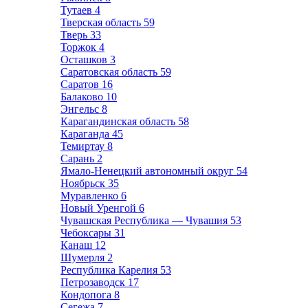
Тутаев
4
Тверская область
59
Тверь
33
Торжок
4
Осташков
3
Саратовская область
59
Саратов
16
Балаково
10
Энгельс
8
Карагандинская область
58
Караганда
45
Темиртау
8
Сарань
2
Ямало-Ненецкий автономный округ
54
Ноябрьск
35
Муравленко
6
Новый Уренгой
6
Чувашская Республика — Чувашия
53
Чебоксары
31
Канаш
12
Шумерля
2
Республика Карелия
53
Петрозаводск
17
Кондопога
8
Сегежа
7