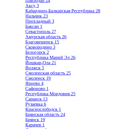
Павлодар
24
Аксу
3
Кабардино-Балкарская Республика
28
Нальчик
23
Прохладный
3
Баксан
1
Севастополь
27
Амурская область
26
Благовещенск
15
Сковородино
3
Белогорск
2
Республика Марий Эл
26
Йошкар-Ола
21
Волжск
5
Смоленская область
25
Смоленск
19
Ярцево
4
Сафоново
1
Республика Мордовия
25
Саранск
13
Рузаевка
6
Краснослободск
1
Брянская область
24
Брянск
19
Карачев
1