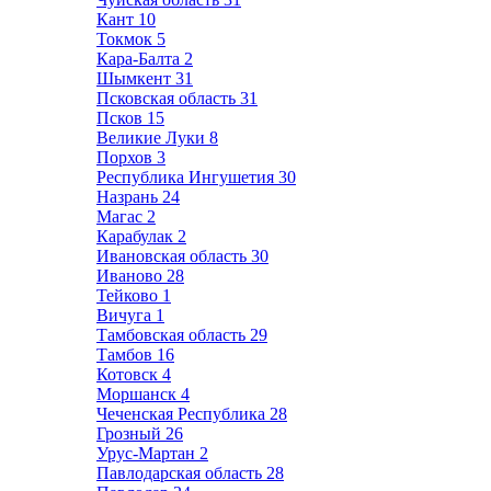
Кант
10
Токмок
5
Кара-Балта
2
Шымкент
31
Псковская область
31
Псков
15
Великие Луки
8
Порхов
3
Республика Ингушетия
30
Назрань
24
Магас
2
Карабулак
2
Ивановская область
30
Иваново
28
Тейково
1
Вичуга
1
Тамбовская область
29
Тамбов
16
Котовск
4
Моршанск
4
Чеченская Республика
28
Грозный
26
Урус-Мартан
2
Павлодарская область
28