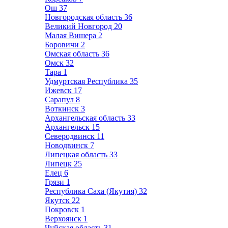
Ош
37
Новгородская область
36
Великий Новгород
20
Малая Вишера
2
Боровичи
2
Омская область
36
Омск
32
Тара
1
Удмуртская Республика
35
Ижевск
17
Сарапул
8
Воткинск
3
Архангельская область
33
Архангельск
15
Северодвинск
11
Новодвинск
7
Липецкая область
33
Липецк
25
Елец
6
Грязи
1
Республика Саха (Якутия)
32
Якутск
22
Покровск
1
Верхоянск
1
Чуйская область
31