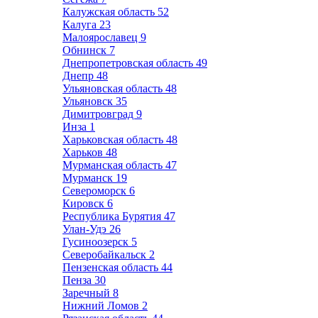
Калужская область
52
Калуга
23
Малоярославец
9
Обнинск
7
Днепропетровская область
49
Днепр
48
Ульяновская область
48
Ульяновск
35
Димитровград
9
Инза
1
Харьковская область
48
Харьков
48
Мурманская область
47
Мурманск
19
Североморск
6
Кировск
6
Республика Бурятия
47
Улан-Удэ
26
Гусиноозерск
5
Северобайкальск
2
Пензенская область
44
Пенза
30
Заречный
8
Нижний Ломов
2