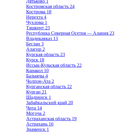
Дятьково
1
Костромская область
24
Кострома
18
Нерехта
4
Чухлома
1
Ташкент
23
Республика Северная Осетия — Алания
23
Владикавказ
13
Беслан
3
Алагир
2
Курская область
23
Курск
18
Иссык-Кульская область
22
Каракол
10
Балыкчы
4
Чолпон-Ата
2
Курганская область
22
Курган
21
Шадринск
1
Забайкальский край
20
Чита
14
Могоча
2
Астраханская область
19
Астрахань
16
Знаменск
1