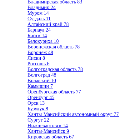
Владимирская область
83
Владимир
24
Муром
14
Суздаль
11
Алтайский край
78
Барнаул
24
Бийск
14
Белокуриха
10
Воронежская область
78
Воронеж
48
Лиски
8
Россошь
6
Волгоградская область
78
Волгоград
48
Волжский
10
Камышин
7
Оренбургская область
77
Оренбург
45
Орск
13
Бузулук
8
Ханты-Мансийский автономный округ
77
Сургут
22
Нижневартовск
14
Ханты-Мансийск
9
Кировская область
67