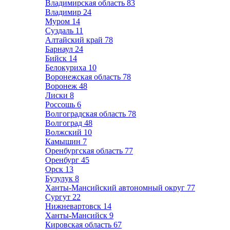
Владимирская область
83
Владимир
24
Муром
14
Суздаль
11
Алтайский край
78
Барнаул
24
Бийск
14
Белокуриха
10
Воронежская область
78
Воронеж
48
Лиски
8
Россошь
6
Волгоградская область
78
Волгоград
48
Волжский
10
Камышин
7
Оренбургская область
77
Оренбург
45
Орск
13
Бузулук
8
Ханты-Мансийский автономный округ
77
Сургут
22
Нижневартовск
14
Ханты-Мансийск
9
Кировская область
67