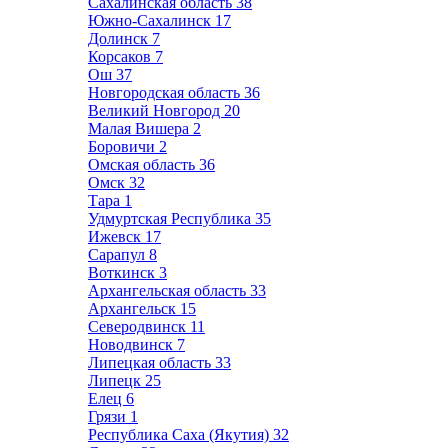
Сахалинская область
38
Южно-Сахалинск
17
Долинск
7
Корсаков
7
Ош
37
Новгородская область
36
Великий Новгород
20
Малая Вишера
2
Боровичи
2
Омская область
36
Омск
32
Тара
1
Удмуртская Республика
35
Ижевск
17
Сарапул
8
Воткинск
3
Архангельская область
33
Архангельск
15
Северодвинск
11
Новодвинск
7
Липецкая область
33
Липецк
25
Елец
6
Грязи
1
Республика Саха (Якутия)
32