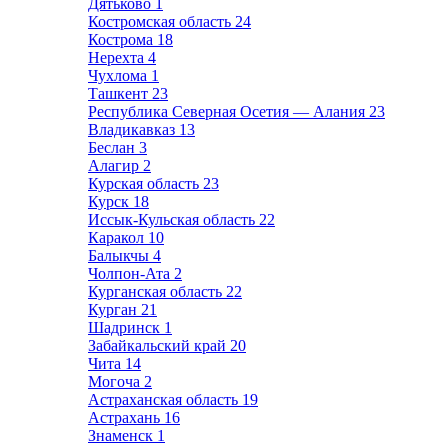
Дятьково
1
Костромская область
24
Кострома
18
Нерехта
4
Чухлома
1
Ташкент
23
Республика Северная Осетия — Алания
23
Владикавказ
13
Беслан
3
Алагир
2
Курская область
23
Курск
18
Иссык-Кульская область
22
Каракол
10
Балыкчы
4
Чолпон-Ата
2
Курганская область
22
Курган
21
Шадринск
1
Забайкальский край
20
Чита
14
Могоча
2
Астраханская область
19
Астрахань
16
Знаменск
1