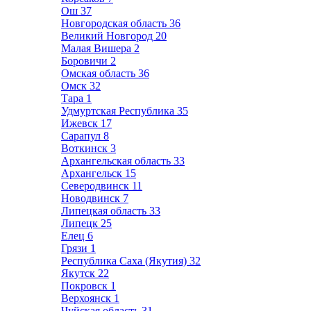
Ош
37
Новгородская область
36
Великий Новгород
20
Малая Вишера
2
Боровичи
2
Омская область
36
Омск
32
Тара
1
Удмуртская Республика
35
Ижевск
17
Сарапул
8
Воткинск
3
Архангельская область
33
Архангельск
15
Северодвинск
11
Новодвинск
7
Липецкая область
33
Липецк
25
Елец
6
Грязи
1
Республика Саха (Якутия)
32
Якутск
22
Покровск
1
Верхоянск
1
Чуйская область
31