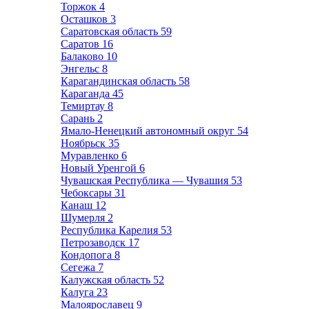
Торжок
4
Осташков
3
Саратовская область
59
Саратов
16
Балаково
10
Энгельс
8
Карагандинская область
58
Караганда
45
Темиртау
8
Сарань
2
Ямало-Ненецкий автономный округ
54
Ноябрьск
35
Муравленко
6
Новый Уренгой
6
Чувашская Республика — Чувашия
53
Чебоксары
31
Канаш
12
Шумерля
2
Республика Карелия
53
Петрозаводск
17
Кондопога
8
Сегежа
7
Калужская область
52
Калуга
23
Малоярославец
9