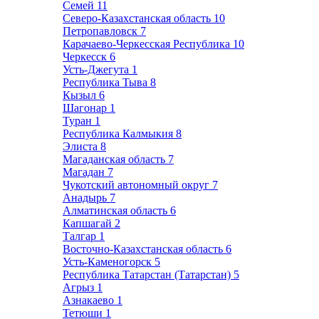
Семей
11
Северо-Казахстанская область
10
Петропавловск
7
Карачаево-Черкесская Республика
10
Черкесск
6
Усть-Джегута
1
Республика Тыва
8
Кызыл
6
Шагонар
1
Туран
1
Республика Калмыкия
8
Элиста
8
Магаданская область
7
Магадан
7
Чукотский автономный округ
7
Анадырь
7
Алматинская область
6
Капшагай
2
Талгар
1
Восточно-Казахстанская область
6
Усть-Каменогорск
5
Республика Татарстан (Татарстан)
5
Агрыз
1
Азнакаево
1
Тетюши
1