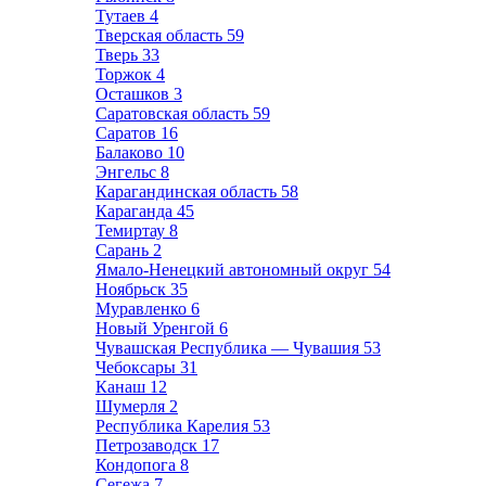
Тутаев
4
Тверская область
59
Тверь
33
Торжок
4
Осташков
3
Саратовская область
59
Саратов
16
Балаково
10
Энгельс
8
Карагандинская область
58
Караганда
45
Темиртау
8
Сарань
2
Ямало-Ненецкий автономный округ
54
Ноябрьск
35
Муравленко
6
Новый Уренгой
6
Чувашская Республика — Чувашия
53
Чебоксары
31
Канаш
12
Шумерля
2
Республика Карелия
53
Петрозаводск
17
Кондопога
8
Сегежа
7