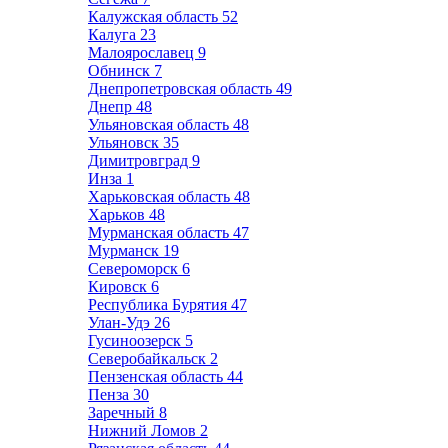
Калужская область
52
Калуга
23
Малоярославец
9
Обнинск
7
Днепропетровская область
49
Днепр
48
Ульяновская область
48
Ульяновск
35
Димитровград
9
Инза
1
Харьковская область
48
Харьков
48
Мурманская область
47
Мурманск
19
Североморск
6
Кировск
6
Республика Бурятия
47
Улан-Удэ
26
Гусиноозерск
5
Северобайкальск
2
Пензенская область
44
Пенза
30
Заречный
8
Нижний Ломов
2