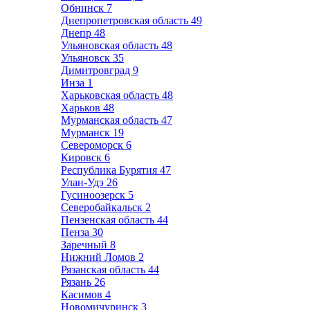
Обнинск
7
Днепропетровская область
49
Днепр
48
Ульяновская область
48
Ульяновск
35
Димитровград
9
Инза
1
Харьковская область
48
Харьков
48
Мурманская область
47
Мурманск
19
Североморск
6
Кировск
6
Республика Бурятия
47
Улан-Удэ
26
Гусиноозерск
5
Северобайкальск
2
Пензенская область
44
Пенза
30
Заречный
8
Нижний Ломов
2
Рязанская область
44
Рязань
26
Касимов
4
Новомичуринск
3