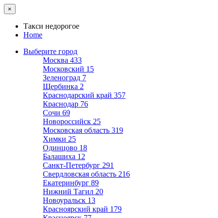
×
Такси недорогое
Home
Выберите город
Москва
433
Московский
15
Зеленоград
7
Щербинка
2
Краснодарский край
357
Краснодар
76
Сочи
69
Новороссийск
25
Московская область
319
Химки
25
Одинцово
18
Балашиха
12
Санкт-Петербург
291
Свердловская область
216
Екатеринбург
89
Нижний Тагил
20
Новоуральск
13
Красноярский край
179
Красноярск
77