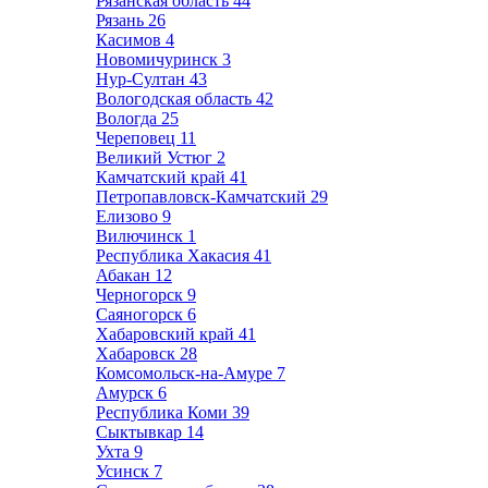
Рязанская область
44
Рязань
26
Касимов
4
Новомичуринск
3
Нур-Султан
43
Вологодская область
42
Вологда
25
Череповец
11
Великий Устюг
2
Камчатский край
41
Петропавловск-Камчатский
29
Елизово
9
Вилючинск
1
Республика Хакасия
41
Абакан
12
Черногорск
9
Саяногорск
6
Хабаровский край
41
Хабаровск
28
Комсомольск-на-Амуре
7
Амурск
6
Республика Коми
39
Сыктывкар
14
Ухта
9
Усинск
7