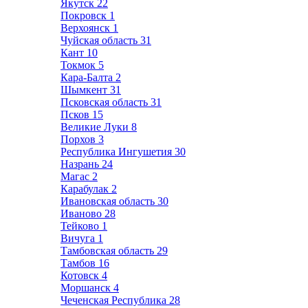
Якутск
22
Покровск
1
Верхоянск
1
Чуйская область
31
Кант
10
Токмок
5
Кара-Балта
2
Шымкент
31
Псковская область
31
Псков
15
Великие Луки
8
Порхов
3
Республика Ингушетия
30
Назрань
24
Магас
2
Карабулак
2
Ивановская область
30
Иваново
28
Тейково
1
Вичуга
1
Тамбовская область
29
Тамбов
16
Котовск
4
Моршанск
4
Чеченская Республика
28