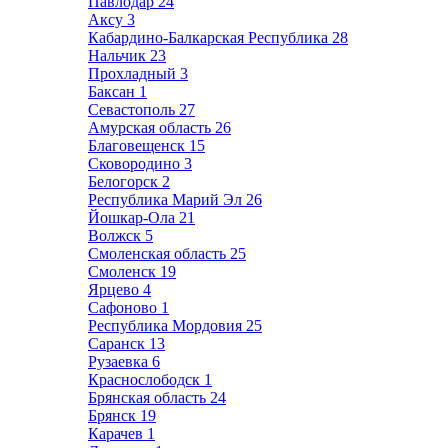
Павлодар
24
Аксу
3
Кабардино-Балкарская Республика
28
Нальчик
23
Прохладный
3
Баксан
1
Севастополь
27
Амурская область
26
Благовещенск
15
Сковородино
3
Белогорск
2
Республика Марий Эл
26
Йошкар-Ола
21
Волжск
5
Смоленская область
25
Смоленск
19
Ярцево
4
Сафоново
1
Республика Мордовия
25
Саранск
13
Рузаевка
6
Краснослободск
1
Брянская область
24
Брянск
19
Карачев
1