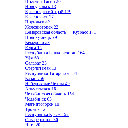
Нижний Тагил
20
Новоуральск
13
Красноярский край
179
Красноярск
77
Норильск
42
Железногорск
22
Кемеровская область — Кузбасс
171
Новокузнецк
29
Кемерово
28
Юрга
15
Республика Башкортостан
164
Уфа
68
Салават
23
Стерлитамак
13
Республика Татарстан
154
Казань
56
Набережные Челны
49
Альметьевск
16
Челябинская область
154
Челябинск
63
Магнитогорск
18
Троицк
12
Республика Крым
152
Симферополь
36
Ялта
20