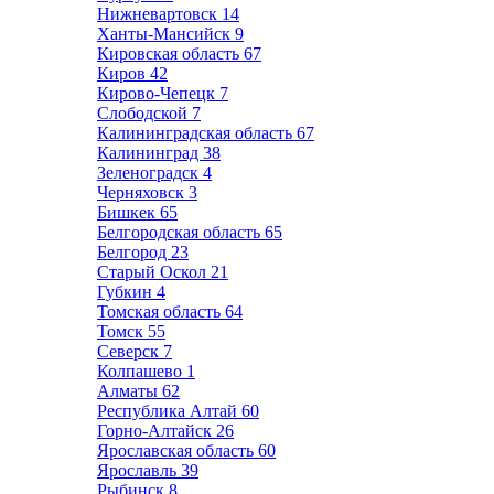
Нижневартовск
14
Ханты-Мансийск
9
Кировская область
67
Киров
42
Кирово-Чепецк
7
Слободской
7
Калининградская область
67
Калининград
38
Зеленоградск
4
Черняховск
3
Бишкек
65
Белгородская область
65
Белгород
23
Старый Оскол
21
Губкин
4
Томская область
64
Томск
55
Северск
7
Колпашево
1
Алматы
62
Республика Алтай
60
Горно-Алтайск
26
Ярославская область
60
Ярославль
39
Рыбинск
8