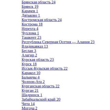
Брянская область
24
Брянск
19
Карачев
1
Дятьково
1
Костромская область
24
Кострома
18
Нерехта
4
Чухлома
1
Ташкент
23
Республика Северная Осетия — Алания
23
Владикавказ
13
Беслан
3
Алагир
2
Курская область
23
Курск
18
Иссык-Кульская область
22
Каракол
10
Балыкчы
4
Чолпон-Ата
2
Курганская область
22
Курган
21
Шадринск
1
Забайкальский край
20
Чита
14
Могоча
2