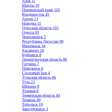
Азов
11
Шахты
10
Приморский край
105
Владивосток
45
Артем
13
Находка
11
Одесская область
101
Одесса
93
Черноморск
5
Республика Дагестан
90
Махачкала
34
Хасавюрт
20
Буйнакск
8
Ленинградская область
86
Гатчина
7
Приозерск
6
Сосновый Бор
4
Тульская область
86
Тула
23
Щёкино
8
Узловая
8
Тюменская область
84
Тюмень
49
Тобольск
19
Заводоуковск
3