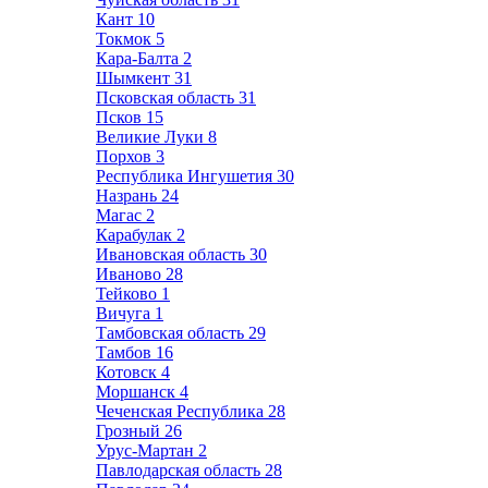
Кант
10
Токмок
5
Кара-Балта
2
Шымкент
31
Псковская область
31
Псков
15
Великие Луки
8
Порхов
3
Республика Ингушетия
30
Назрань
24
Магас
2
Карабулак
2
Ивановская область
30
Иваново
28
Тейково
1
Вичуга
1
Тамбовская область
29
Тамбов
16
Котовск
4
Моршанск
4
Чеченская Республика
28
Грозный
26
Урус-Мартан
2
Павлодарская область
28