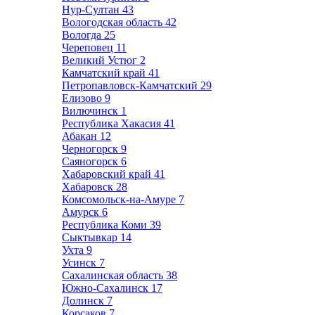
Нур-Султан
43
Вологодская область
42
Вологда
25
Череповец
11
Великий Устюг
2
Камчатский край
41
Петропавловск-Камчатский
29
Елизово
9
Вилючинск
1
Республика Хакасия
41
Абакан
12
Черногорск
9
Саяногорск
6
Хабаровский край
41
Хабаровск
28
Комсомольск-на-Амуре
7
Амурск
6
Республика Коми
39
Сыктывкар
14
Ухта
9
Усинск
7
Сахалинская область
38
Южно-Сахалинск
17
Долинск
7
Корсаков
7