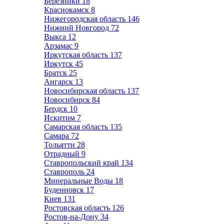
Березники
18
Краснокамск
8
Нижегородская область
146
Нижний Новгород
72
Выкса
12
Арзамас
9
Иркутская область
137
Иркутск
45
Братск
25
Ангарск
13
Новосибирская область
137
Новосибирск
84
Бердск
10
Искитим
7
Самарская область
135
Самара
72
Тольятти
28
Отрадный
9
Ставропольский край
134
Ставрополь
24
Минеральные Воды
18
Буденновск
17
Киев
131
Ростовская область
126
Ростов-на-Дону
34