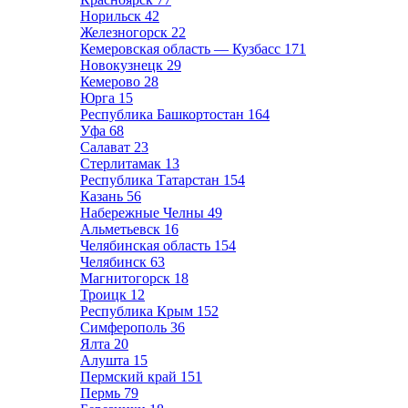
Норильск
42
Железногорск
22
Кемеровская область — Кузбасс
171
Новокузнецк
29
Кемерово
28
Юрга
15
Республика Башкортостан
164
Уфа
68
Салават
23
Стерлитамак
13
Республика Татарстан
154
Казань
56
Набережные Челны
49
Альметьевск
16
Челябинская область
154
Челябинск
63
Магнитогорск
18
Троицк
12
Республика Крым
152
Симферополь
36
Ялта
20
Алушта
15
Пермский край
151
Пермь
79