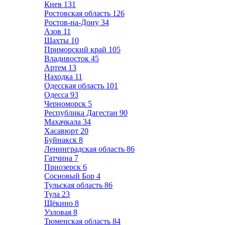
Киев
131
Ростовская область
126
Ростов-на-Дону
34
Азов
11
Шахты
10
Приморский край
105
Владивосток
45
Артем
13
Находка
11
Одесская область
101
Одесса
93
Черноморск
5
Республика Дагестан
90
Махачкала
34
Хасавюрт
20
Буйнакск
8
Ленинградская область
86
Гатчина
7
Приозерск
6
Сосновый Бор
4
Тульская область
86
Тула
23
Щёкино
8
Узловая
8
Тюменская область
84