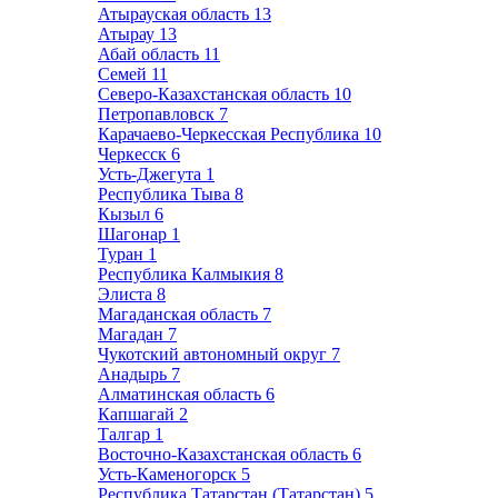
Атырауская область
13
Атырау
13
Абай область
11
Семей
11
Северо-Казахстанская область
10
Петропавловск
7
Карачаево-Черкесская Республика
10
Черкесск
6
Усть-Джегута
1
Республика Тыва
8
Кызыл
6
Шагонар
1
Туран
1
Республика Калмыкия
8
Элиста
8
Магаданская область
7
Магадан
7
Чукотский автономный округ
7
Анадырь
7
Алматинская область
6
Капшагай
2
Талгар
1
Восточно-Казахстанская область
6
Усть-Каменогорск
5
Республика Татарстан (Татарстан)
5