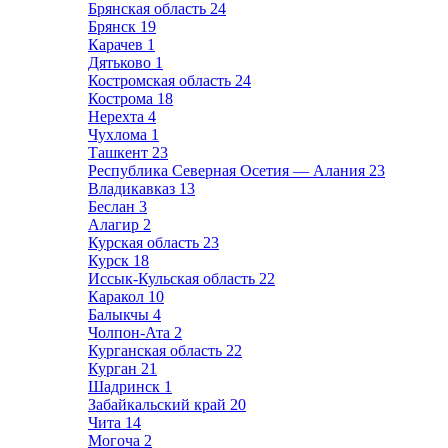
Брянская область
24
Брянск
19
Карачев
1
Дятьково
1
Костромская область
24
Кострома
18
Нерехта
4
Чухлома
1
Ташкент
23
Республика Северная Осетия — Алания
23
Владикавказ
13
Беслан
3
Алагир
2
Курская область
23
Курск
18
Иссык-Кульская область
22
Каракол
10
Балыкчы
4
Чолпон-Ата
2
Курганская область
22
Курган
21
Шадринск
1
Забайкальский край
20
Чита
14
Могоча
2