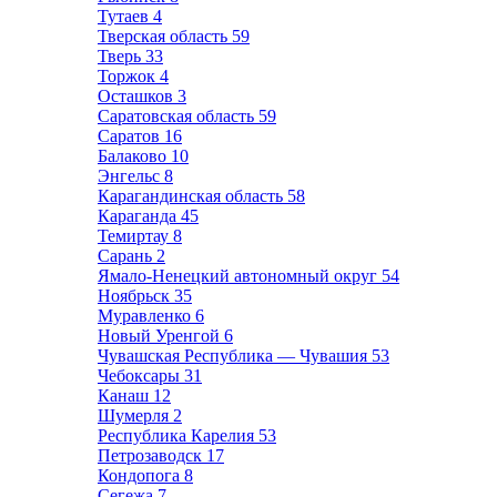
Тутаев
4
Тверская область
59
Тверь
33
Торжок
4
Осташков
3
Саратовская область
59
Саратов
16
Балаково
10
Энгельс
8
Карагандинская область
58
Караганда
45
Темиртау
8
Сарань
2
Ямало-Ненецкий автономный округ
54
Ноябрьск
35
Муравленко
6
Новый Уренгой
6
Чувашская Республика — Чувашия
53
Чебоксары
31
Канаш
12
Шумерля
2
Республика Карелия
53
Петрозаводск
17
Кондопога
8
Сегежа
7