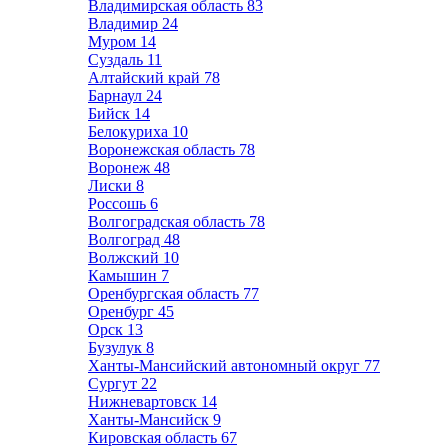
Владимирская область
83
Владимир
24
Муром
14
Суздаль
11
Алтайский край
78
Барнаул
24
Бийск
14
Белокуриха
10
Воронежская область
78
Воронеж
48
Лиски
8
Россошь
6
Волгоградская область
78
Волгоград
48
Волжский
10
Камышин
7
Оренбургская область
77
Оренбург
45
Орск
13
Бузулук
8
Ханты-Мансийский автономный округ
77
Сургут
22
Нижневартовск
14
Ханты-Мансийск
9
Кировская область
67