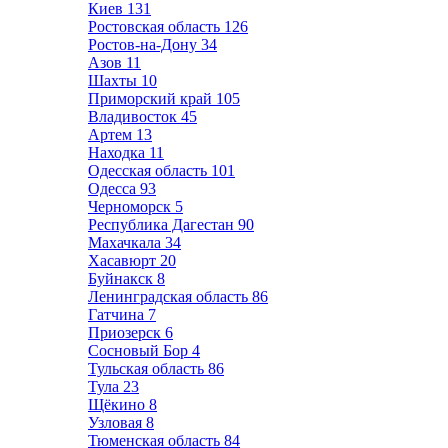
Киев
131
Ростовская область
126
Ростов-на-Дону
34
Азов
11
Шахты
10
Приморский край
105
Владивосток
45
Артем
13
Находка
11
Одесская область
101
Одесса
93
Черноморск
5
Республика Дагестан
90
Махачкала
34
Хасавюрт
20
Буйнакск
8
Ленинградская область
86
Гатчина
7
Приозерск
6
Сосновый Бор
4
Тульская область
86
Тула
23
Щёкино
8
Узловая
8
Тюменская область
84