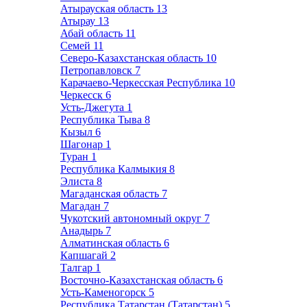
Атырауская область
13
Атырау
13
Абай область
11
Семей
11
Северо-Казахстанская область
10
Петропавловск
7
Карачаево-Черкесская Республика
10
Черкесск
6
Усть-Джегута
1
Республика Тыва
8
Кызыл
6
Шагонар
1
Туран
1
Республика Калмыкия
8
Элиста
8
Магаданская область
7
Магадан
7
Чукотский автономный округ
7
Анадырь
7
Алматинская область
6
Капшагай
2
Талгар
1
Восточно-Казахстанская область
6
Усть-Каменогорск
5
Республика Татарстан (Татарстан)
5