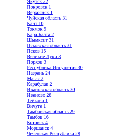
Якутск
22
Покровск
1
Верхоянск
1
Чуйская область
31
Кант
10
Токмок
5
Кара-Балта
2
Шымкент
31
Псковская область
31
Псков
15
Великие Луки
8
Порхов
3
Республика Ингушетия
30
Назрань
24
Магас
2
Карабулак
2
Ивановская область
30
Иваново
28
Тейково
1
Вичуга
1
Тамбовская область
29
Тамбов
16
Котовск
4
Моршанск
4
Чеченская Республика
28