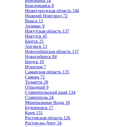
Березники
18
Краснокамск
8
Нижегородская область
146
Нижний Новгород
72
Выкса
12
Арзамас
9
Иркутская область
137
Иркутск
45
Братск
25
Ангарск
13
Новосибирская область
137
Новосибирск
84
Бердск
10
Искитим
7
Самарская область
135
Самара
72
Тольятти
28
Отрадный
9
Ставропольский край
134
Ставрополь
24
Минеральные Воды
18
Буденновск
17
Киев
131
Ростовская область
126
Ростов-на-Дону
34