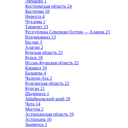
Дятьково
1
Костромская область
24
Кострома
18
Нерехта
4
Чухлома
1
Ташкент
23
Республика Северная Осетия — Алания
23
Владикавказ
13
Беслан
3
Алагир
2
Курская область
23
Курск
18
Иссык-Кульская область
22
Каракол
10
Балыкчы
4
Чолпон-Ата
2
Курганская область
22
Курган
21
Шадринск
1
Забайкальский край
20
Чита
14
Могоча
2
Астраханская область
19
Астрахань
16
Знаменск
1