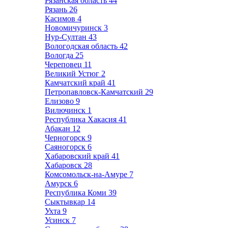
Рязанская область
44
Рязань
26
Касимов
4
Новомичуринск
3
Нур-Султан
43
Вологодская область
42
Вологда
25
Череповец
11
Великий Устюг
2
Камчатский край
41
Петропавловск-Камчатский
29
Елизово
9
Вилючинск
1
Республика Хакасия
41
Абакан
12
Черногорск
9
Саяногорск
6
Хабаровский край
41
Хабаровск
28
Комсомольск-на-Амуре
7
Амурск
6
Республика Коми
39
Сыктывкар
14
Ухта
9
Усинск
7