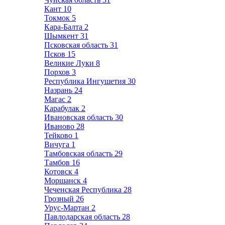
Кант
10
Токмок
5
Кара-Балта
2
Шымкент
31
Псковская область
31
Псков
15
Великие Луки
8
Порхов
3
Республика Ингушетия
30
Назрань
24
Магас
2
Карабулак
2
Ивановская область
30
Иваново
28
Тейково
1
Вичуга
1
Тамбовская область
29
Тамбов
16
Котовск
4
Моршанск
4
Чеченская Республика
28
Грозный
26
Урус-Мартан
2
Павлодарская область
28