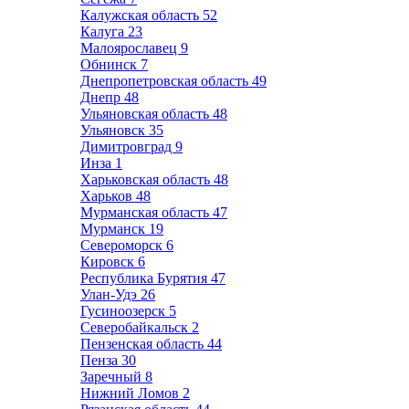
Калужская область
52
Калуга
23
Малоярославец
9
Обнинск
7
Днепропетровская область
49
Днепр
48
Ульяновская область
48
Ульяновск
35
Димитровград
9
Инза
1
Харьковская область
48
Харьков
48
Мурманская область
47
Мурманск
19
Североморск
6
Кировск
6
Республика Бурятия
47
Улан-Удэ
26
Гусиноозерск
5
Северобайкальск
2
Пензенская область
44
Пенза
30
Заречный
8
Нижний Ломов
2