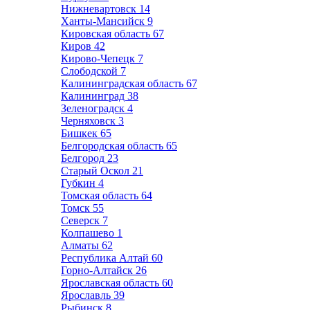
Нижневартовск
14
Ханты-Мансийск
9
Кировская область
67
Киров
42
Кирово-Чепецк
7
Слободской
7
Калининградская область
67
Калининград
38
Зеленоградск
4
Черняховск
3
Бишкек
65
Белгородская область
65
Белгород
23
Старый Оскол
21
Губкин
4
Томская область
64
Томск
55
Северск
7
Колпашево
1
Алматы
62
Республика Алтай
60
Горно-Алтайск
26
Ярославская область
60
Ярославль
39
Рыбинск
8