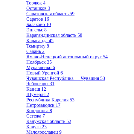
Торжок
4
Осташков
3
Саратовская область
59
Саратов
16
Балаково
10
Энгельс
8
Карагандинская область
58
Караганда
45
Темиртау
8
Сарань
2
Ямало-Ненецкий автономный округ
54
Ноябрьск
35
Муравленко
6
Новый Уренгой
6
Чувашская Республика — Чувашия
53
Чебоксары
31
Канаш
12
Шумерля
2
Республика Карелия
53
Петрозаводск
17
Кондопога
8
Сегежа
7
Калужская область
52
Калуга
23
Малоярославец
9