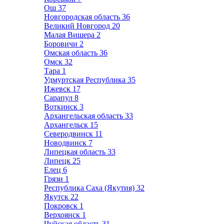
Ош
37
Новгородская область
36
Великий Новгород
20
Малая Вишера
2
Боровичи
2
Омская область
36
Омск
32
Тара
1
Удмуртская Республика
35
Ижевск
17
Сарапул
8
Воткинск
3
Архангельская область
33
Архангельск
15
Северодвинск
11
Новодвинск
7
Липецкая область
33
Липецк
25
Елец
6
Грязи
1
Республика Саха (Якутия)
32
Якутск
22
Покровск
1
Верхоянск
1
Чуйская область
31