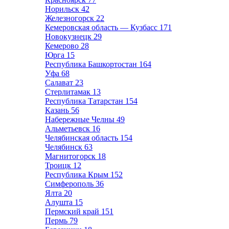
Норильск
42
Железногорск
22
Кемеровская область — Кузбасс
171
Новокузнецк
29
Кемерово
28
Юрга
15
Республика Башкортостан
164
Уфа
68
Салават
23
Стерлитамак
13
Республика Татарстан
154
Казань
56
Набережные Челны
49
Альметьевск
16
Челябинская область
154
Челябинск
63
Магнитогорск
18
Троицк
12
Республика Крым
152
Симферополь
36
Ялта
20
Алушта
15
Пермский край
151
Пермь
79