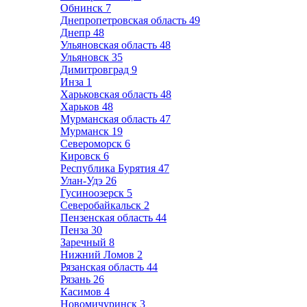
Обнинск
7
Днепропетровская область
49
Днепр
48
Ульяновская область
48
Ульяновск
35
Димитровград
9
Инза
1
Харьковская область
48
Харьков
48
Мурманская область
47
Мурманск
19
Североморск
6
Кировск
6
Республика Бурятия
47
Улан-Удэ
26
Гусиноозерск
5
Северобайкальск
2
Пензенская область
44
Пенза
30
Заречный
8
Нижний Ломов
2
Рязанская область
44
Рязань
26
Касимов
4
Новомичуринск
3