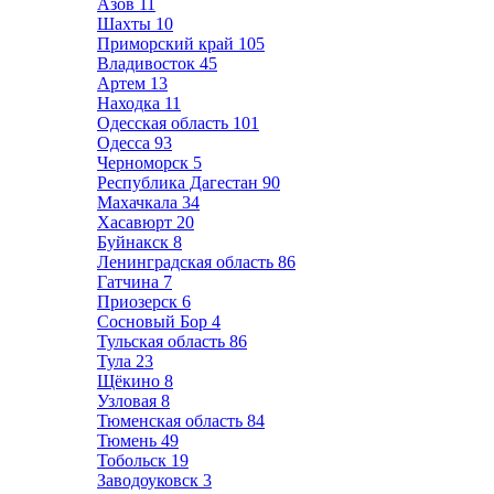
Азов
11
Шахты
10
Приморский край
105
Владивосток
45
Артем
13
Находка
11
Одесская область
101
Одесса
93
Черноморск
5
Республика Дагестан
90
Махачкала
34
Хасавюрт
20
Буйнакск
8
Ленинградская область
86
Гатчина
7
Приозерск
6
Сосновый Бор
4
Тульская область
86
Тула
23
Щёкино
8
Узловая
8
Тюменская область
84
Тюмень
49
Тобольск
19
Заводоуковск
3