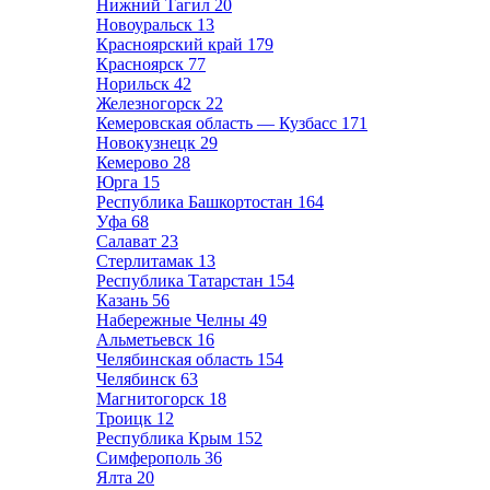
Нижний Тагил
20
Новоуральск
13
Красноярский край
179
Красноярск
77
Норильск
42
Железногорск
22
Кемеровская область — Кузбасс
171
Новокузнецк
29
Кемерово
28
Юрга
15
Республика Башкортостан
164
Уфа
68
Салават
23
Стерлитамак
13
Республика Татарстан
154
Казань
56
Набережные Челны
49
Альметьевск
16
Челябинская область
154
Челябинск
63
Магнитогорск
18
Троицк
12
Республика Крым
152
Симферополь
36
Ялта
20