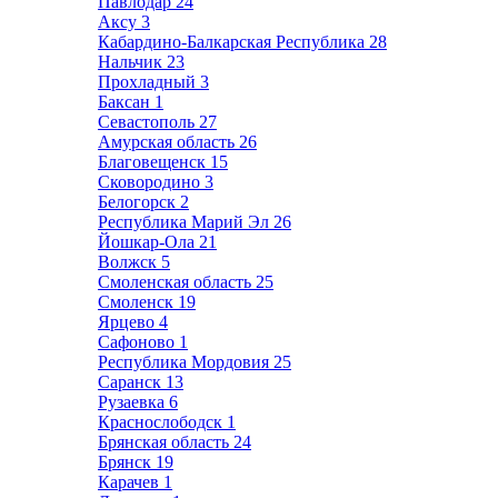
Павлодар
24
Аксу
3
Кабардино-Балкарская Республика
28
Нальчик
23
Прохладный
3
Баксан
1
Севастополь
27
Амурская область
26
Благовещенск
15
Сковородино
3
Белогорск
2
Республика Марий Эл
26
Йошкар-Ола
21
Волжск
5
Смоленская область
25
Смоленск
19
Ярцево
4
Сафоново
1
Республика Мордовия
25
Саранск
13
Рузаевка
6
Краснослободск
1
Брянская область
24
Брянск
19
Карачев
1