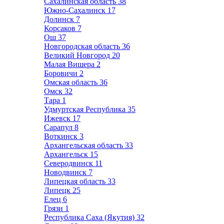
Сахалинская область
38
Южно-Сахалинск
17
Долинск
7
Корсаков
7
Ош
37
Новгородская область
36
Великий Новгород
20
Малая Вишера
2
Боровичи
2
Омская область
36
Омск
32
Тара
1
Удмуртская Республика
35
Ижевск
17
Сарапул
8
Воткинск
3
Архангельская область
33
Архангельск
15
Северодвинск
11
Новодвинск
7
Липецкая область
33
Липецк
25
Елец
6
Грязи
1
Республика Саха (Якутия)
32