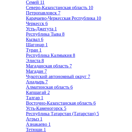
Семей
11
Северо-Казахстанская область
10
Петропавловск
7
Карачаево-Черкесская Республика
10
Черкесск
6
Усть-Джегута
1
Республика Тыва
8
Кызыл
6
Шагонар
1
Туран
1
Республика Калмыкия
8
Элиста
8
Магаданская область
7
Магадан
7
Чукотский автономный округ
7
Анадырь
7
Алматинская область
6
Капшагай
2
Талгар
1
Восточно-Казахстанская область
6
Усть-Каменогорск
5
Республика Татарстан (Татарстан)
5
Агрыз
1
Азнакаево
1
Тетюши
1