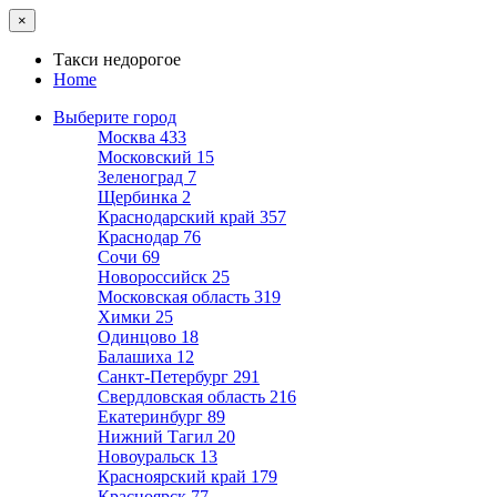
×
Такси недорогое
Home
Выберите город
Москва
433
Московский
15
Зеленоград
7
Щербинка
2
Краснодарский край
357
Краснодар
76
Сочи
69
Новороссийск
25
Московская область
319
Химки
25
Одинцово
18
Балашиха
12
Санкт-Петербург
291
Свердловская область
216
Екатеринбург
89
Нижний Тагил
20
Новоуральск
13
Красноярский край
179
Красноярск
77