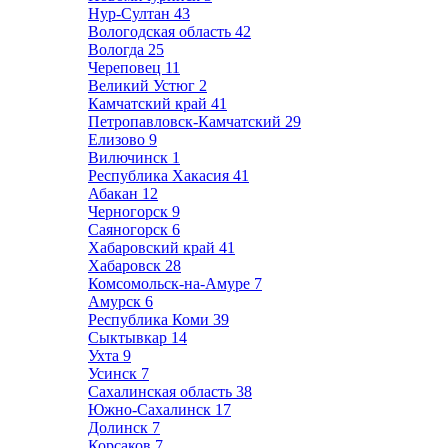
Нур-Султан
43
Вологодская область
42
Вологда
25
Череповец
11
Великий Устюг
2
Камчатский край
41
Петропавловск-Камчатский
29
Елизово
9
Вилючинск
1
Республика Хакасия
41
Абакан
12
Черногорск
9
Саяногорск
6
Хабаровский край
41
Хабаровск
28
Комсомольск-на-Амуре
7
Амурск
6
Республика Коми
39
Сыктывкар
14
Ухта
9
Усинск
7
Сахалинская область
38
Южно-Сахалинск
17
Долинск
7
Корсаков
7