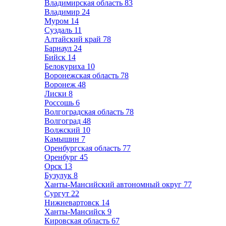
Владимирская область
83
Владимир
24
Муром
14
Суздаль
11
Алтайский край
78
Барнаул
24
Бийск
14
Белокуриха
10
Воронежская область
78
Воронеж
48
Лиски
8
Россошь
6
Волгоградская область
78
Волгоград
48
Волжский
10
Камышин
7
Оренбургская область
77
Оренбург
45
Орск
13
Бузулук
8
Ханты-Мансийский автономный округ
77
Сургут
22
Нижневартовск
14
Ханты-Мансийск
9
Кировская область
67