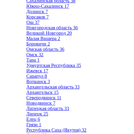
Сахалинская область
38
Южно-Сахалинск
17
Долинск
7
Корсаков
7
Ош
37
Новгородская область
36
Великий Новгород
20
Малая Вишера
2
Боровичи
2
Омская область
36
Омск
32
Тара
1
Удмуртская Республика
35
Ижевск
17
Сарапул
8
Воткинск
3
Архангельская область
33
Архангельск
15
Северодвинск
11
Новодвинск
7
Липецкая область
33
Липецк
25
Елец
6
Грязи
1
Республика Саха (Якутия)
32