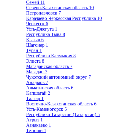
Семей
11
Северо-Казахстанская область
10
Петропавловск
7
Карачаево-Черкесская Республика
10
Черкесск
6
Усть-Джегута
1
Республика Тыва
8
Кызыл
6
Шагонар
1
Туран
1
Республика Калмыкия
8
Элиста
8
Магаданская область
7
Магадан
7
Чукотский автономный округ
7
Анадырь
7
Алматинская область
6
Капшагай
2
Талгар
1
Восточно-Казахстанская область
6
Усть-Каменогорск
5
Республика Татарстан (Татарстан)
5
Агрыз
1
Азнакаево
1
Тетюши
1