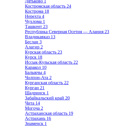
Дятьково
1
Костромская область
24
Кострома
18
Нерехта
4
Чухлома
1
Ташкент
23
Республика Северная Осетия — Алания
23
Владикавказ
13
Беслан
3
Алагир
2
Курская область
23
Курск
18
Иссык-Кульская область
22
Каракол
10
Балыкчы
4
Чолпон-Ата
2
Курганская область
22
Курган
21
Шадринск
1
Забайкальский край
20
Чита
14
Могоча
2
Астраханская область
19
Астрахань
16
Знаменск
1