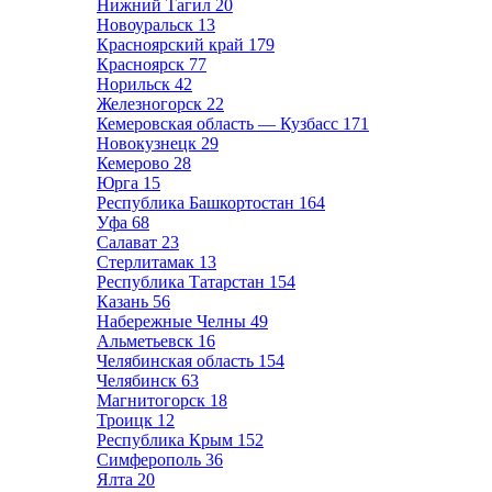
Нижний Тагил
20
Новоуральск
13
Красноярский край
179
Красноярск
77
Норильск
42
Железногорск
22
Кемеровская область — Кузбасс
171
Новокузнецк
29
Кемерово
28
Юрга
15
Республика Башкортостан
164
Уфа
68
Салават
23
Стерлитамак
13
Республика Татарстан
154
Казань
56
Набережные Челны
49
Альметьевск
16
Челябинская область
154
Челябинск
63
Магнитогорск
18
Троицк
12
Республика Крым
152
Симферополь
36
Ялта
20