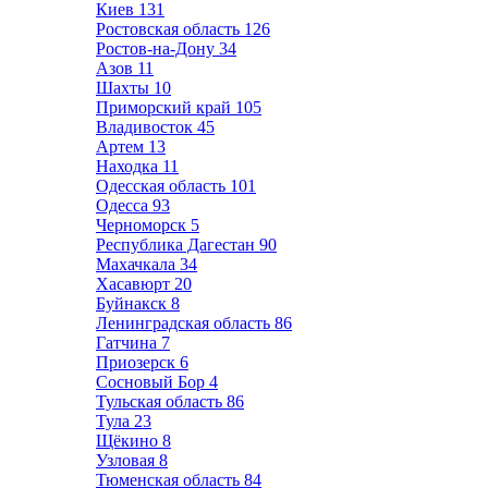
Киев
131
Ростовская область
126
Ростов-на-Дону
34
Азов
11
Шахты
10
Приморский край
105
Владивосток
45
Артем
13
Находка
11
Одесская область
101
Одесса
93
Черноморск
5
Республика Дагестан
90
Махачкала
34
Хасавюрт
20
Буйнакск
8
Ленинградская область
86
Гатчина
7
Приозерск
6
Сосновый Бор
4
Тульская область
86
Тула
23
Щёкино
8
Узловая
8
Тюменская область
84