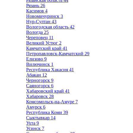
Рязанская область
44
Рязань
26
Касимов
4
Новомичуринск
3
Нур-Султан
43
Вологодская область
42
Вологда
25
Череповец
11
Великий Устюг
2
Камчатский край
41
Петропавловск-Камчатский
29
Елизово
9
Вилючинск
1
Республика Хакасия
41
Абакан
12
Черногорск
9
Саяногорск
6
Хабаровский край
41
Хабаровск
28
Комсомольск-на-Амуре
7
Амурск
6
Республика Коми
39
Сыктывкар
14
Ухта
9
Усинск
7