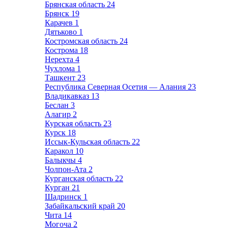
Брянская область
24
Брянск
19
Карачев
1
Дятьково
1
Костромская область
24
Кострома
18
Нерехта
4
Чухлома
1
Ташкент
23
Республика Северная Осетия — Алания
23
Владикавказ
13
Беслан
3
Алагир
2
Курская область
23
Курск
18
Иссык-Кульская область
22
Каракол
10
Балыкчы
4
Чолпон-Ата
2
Курганская область
22
Курган
21
Шадринск
1
Забайкальский край
20
Чита
14
Могоча
2