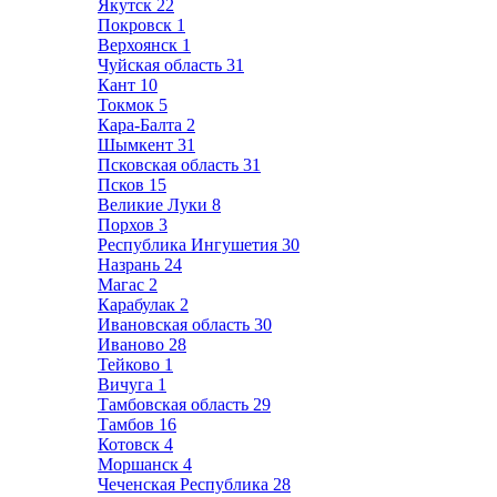
Якутск
22
Покровск
1
Верхоянск
1
Чуйская область
31
Кант
10
Токмок
5
Кара-Балта
2
Шымкент
31
Псковская область
31
Псков
15
Великие Луки
8
Порхов
3
Республика Ингушетия
30
Назрань
24
Магас
2
Карабулак
2
Ивановская область
30
Иваново
28
Тейково
1
Вичуга
1
Тамбовская область
29
Тамбов
16
Котовск
4
Моршанск
4
Чеченская Республика
28