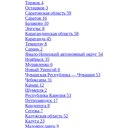
Торжок
4
Осташков
3
Саратовская область
59
Саратов
16
Балаково
10
Энгельс
8
Карагандинская область
58
Караганда
45
Темиртау
8
Сарань
2
Ямало-Ненецкий автономный округ
54
Ноябрьск
35
Муравленко
6
Новый Уренгой
6
Чувашская Республика — Чувашия
53
Чебоксары
31
Канаш
12
Шумерля
2
Республика Карелия
53
Петрозаводск
17
Кондопога
8
Сегежа
7
Калужская область
52
Калуга
23
Малоярославец
9