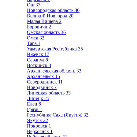
Ош
37
Новгородская область
36
Великий Новгород
20
Малая Вишера
2
Боровичи
2
Омская область
36
Омск
32
Тара
1
Удмуртская Республика
35
Ижевск
17
Сарапул
8
Воткинск
3
Архангельская область
33
Архангельск
15
Северодвинск
11
Новодвинск
7
Липецкая область
33
Липецк
25
Елец
6
Грязи
1
Республика Саха (Якутия)
32
Якутск
22
Покровск
1
Верхоянск
1
Чуйская область
31