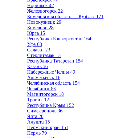
Норильск
42
Железногорск
22
Кемеровская область — Кузбасс
171
Новокузнецк
29
Кемерово
28
Юрга
15
Республика Башкортостан
164
Уфа
68
Салават
23
Стерлитамак
13
Республика Татарстан
154
Казань
56
Набережные Челны
49
Альметьевск
16
Челябинская область
154
Челябинск
63
Магнитогорск
18
Троицк
12
Республика Крым
152
Симферополь
36
Ялта
20
Алушта
15
Пермский край
151
Пермь
79