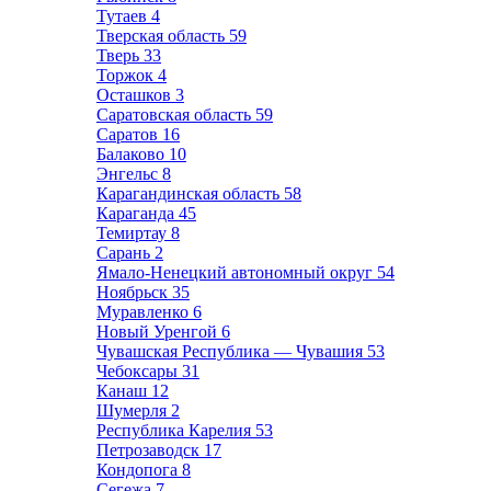
Тутаев
4
Тверская область
59
Тверь
33
Торжок
4
Осташков
3
Саратовская область
59
Саратов
16
Балаково
10
Энгельс
8
Карагандинская область
58
Караганда
45
Темиртау
8
Сарань
2
Ямало-Ненецкий автономный округ
54
Ноябрьск
35
Муравленко
6
Новый Уренгой
6
Чувашская Республика — Чувашия
53
Чебоксары
31
Канаш
12
Шумерля
2
Республика Карелия
53
Петрозаводск
17
Кондопога
8
Сегежа
7