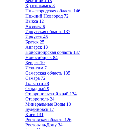
Березники
18
Краснокамск
8
Нижегородская область
146
Нижний Новгород
72
Выкса
12
Арзамас
9
Иркутская область
137
Иркутск
45
Братск
25
Ангарск
13
Новосибирская область
137
Новосибирск
84
Бердск
10
Искитим
7
Самарская область
135
Самара
72
Тольятти
28
Отрадный
9
Ставропольский край
134
Ставрополь
24
Минеральные Воды
18
Буденновск
17
Киев
131
Ростовская область
126
Ростов-на-Дону
34