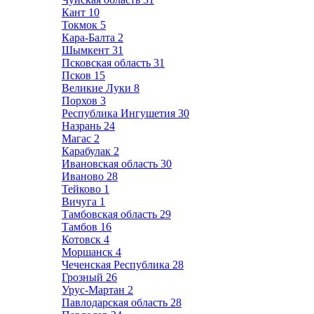
Кант
10
Токмок
5
Кара-Балта
2
Шымкент
31
Псковская область
31
Псков
15
Великие Луки
8
Порхов
3
Республика Ингушетия
30
Назрань
24
Магас
2
Карабулак
2
Ивановская область
30
Иваново
28
Тейково
1
Вичуга
1
Тамбовская область
29
Тамбов
16
Котовск
4
Моршанск
4
Чеченская Республика
28
Грозный
26
Урус-Мартан
2
Павлодарская область
28