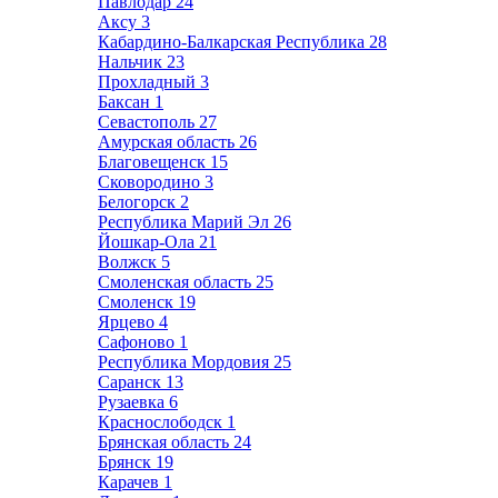
Павлодар
24
Аксу
3
Кабардино-Балкарская Республика
28
Нальчик
23
Прохладный
3
Баксан
1
Севастополь
27
Амурская область
26
Благовещенск
15
Сковородино
3
Белогорск
2
Республика Марий Эл
26
Йошкар-Ола
21
Волжск
5
Смоленская область
25
Смоленск
19
Ярцево
4
Сафоново
1
Республика Мордовия
25
Саранск
13
Рузаевка
6
Краснослободск
1
Брянская область
24
Брянск
19
Карачев
1