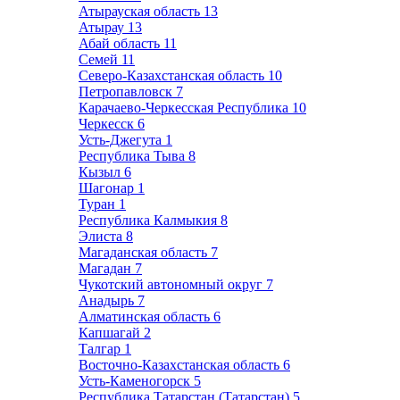
Атырауская область
13
Атырау
13
Абай область
11
Семей
11
Северо-Казахстанская область
10
Петропавловск
7
Карачаево-Черкесская Республика
10
Черкесск
6
Усть-Джегута
1
Республика Тыва
8
Кызыл
6
Шагонар
1
Туран
1
Республика Калмыкия
8
Элиста
8
Магаданская область
7
Магадан
7
Чукотский автономный округ
7
Анадырь
7
Алматинская область
6
Капшагай
2
Талгар
1
Восточно-Казахстанская область
6
Усть-Каменогорск
5
Республика Татарстан (Татарстан)
5