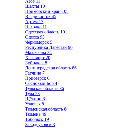
Азов
11
Шахты
10
Приморский край
105
Владивосток
45
Артем
13
Находка
11
Одесская область
101
Одесса
93
Черноморск
5
Республика Дагестан
90
Махачкала
34
Хасавюрт
20
Буйнакск
8
Ленинградская область
86
Гатчина
7
Приозерск
6
Сосновый Бор
4
Тульская область
86
Тула
23
Щёкино
8
Узловая
8
Тюменская область
84
Тюмень
49
Тобольск
19
Заводоуковск
3