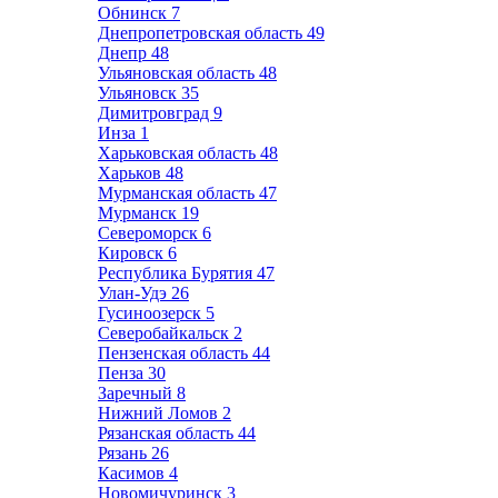
Обнинск
7
Днепропетровская область
49
Днепр
48
Ульяновская область
48
Ульяновск
35
Димитровград
9
Инза
1
Харьковская область
48
Харьков
48
Мурманская область
47
Мурманск
19
Североморск
6
Кировск
6
Республика Бурятия
47
Улан-Удэ
26
Гусиноозерск
5
Северобайкальск
2
Пензенская область
44
Пенза
30
Заречный
8
Нижний Ломов
2
Рязанская область
44
Рязань
26
Касимов
4
Новомичуринск
3