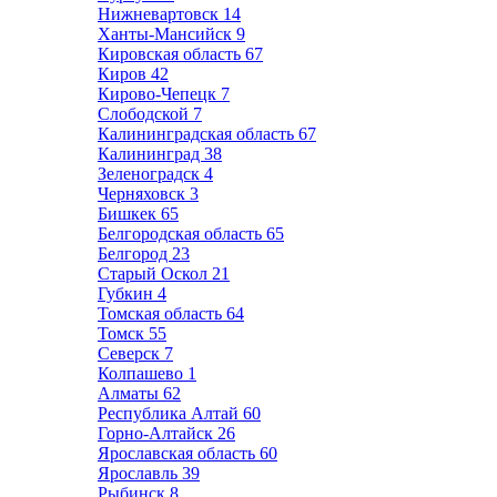
Нижневартовск
14
Ханты-Мансийск
9
Кировская область
67
Киров
42
Кирово-Чепецк
7
Слободской
7
Калининградская область
67
Калининград
38
Зеленоградск
4
Черняховск
3
Бишкек
65
Белгородская область
65
Белгород
23
Старый Оскол
21
Губкин
4
Томская область
64
Томск
55
Северск
7
Колпашево
1
Алматы
62
Республика Алтай
60
Горно-Алтайск
26
Ярославская область
60
Ярославль
39
Рыбинск
8