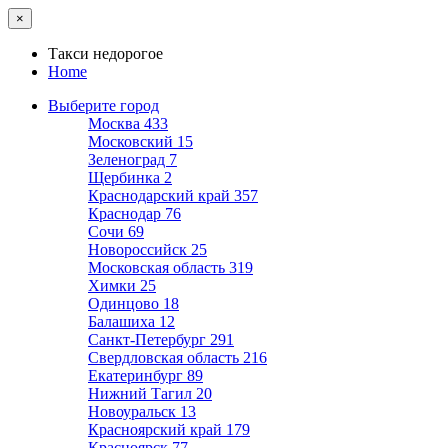
×
Такси недорогое
Home
Выберите город
Москва
433
Московский
15
Зеленоград
7
Щербинка
2
Краснодарский край
357
Краснодар
76
Сочи
69
Новороссийск
25
Московская область
319
Химки
25
Одинцово
18
Балашиха
12
Санкт-Петербург
291
Свердловская область
216
Екатеринбург
89
Нижний Тагил
20
Новоуральск
13
Красноярский край
179
Красноярск
77