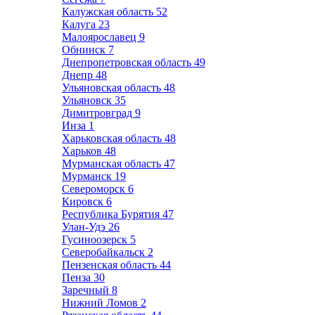
Калужская область
52
Калуга
23
Малоярославец
9
Обнинск
7
Днепропетровская область
49
Днепр
48
Ульяновская область
48
Ульяновск
35
Димитровград
9
Инза
1
Харьковская область
48
Харьков
48
Мурманская область
47
Мурманск
19
Североморск
6
Кировск
6
Республика Бурятия
47
Улан-Удэ
26
Гусиноозерск
5
Северобайкальск
2
Пензенская область
44
Пенза
30
Заречный
8
Нижний Ломов
2