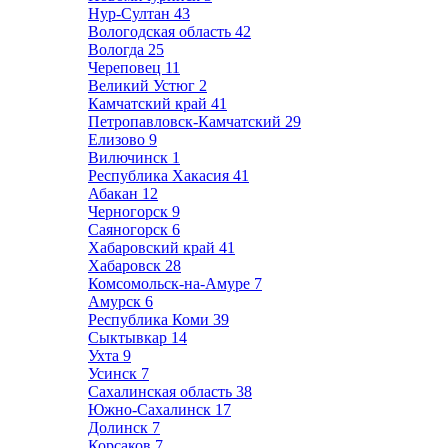
Нур-Султан
43
Вологодская область
42
Вологда
25
Череповец
11
Великий Устюг
2
Камчатский край
41
Петропавловск-Камчатский
29
Елизово
9
Вилючинск
1
Республика Хакасия
41
Абакан
12
Черногорск
9
Саяногорск
6
Хабаровский край
41
Хабаровск
28
Комсомольск-на-Амуре
7
Амурск
6
Республика Коми
39
Сыктывкар
14
Ухта
9
Усинск
7
Сахалинская область
38
Южно-Сахалинск
17
Долинск
7
Корсаков
7