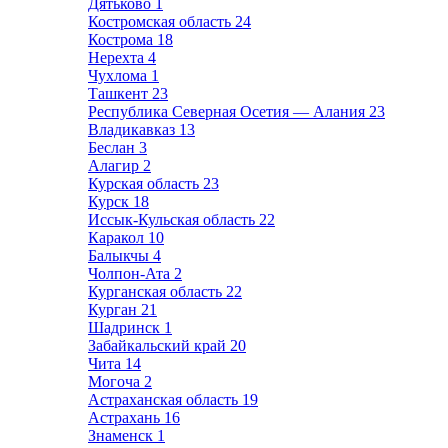
Дятьково
1
Костромская область
24
Кострома
18
Нерехта
4
Чухлома
1
Ташкент
23
Республика Северная Осетия — Алания
23
Владикавказ
13
Беслан
3
Алагир
2
Курская область
23
Курск
18
Иссык-Кульская область
22
Каракол
10
Балыкчы
4
Чолпон-Ата
2
Курганская область
22
Курган
21
Шадринск
1
Забайкальский край
20
Чита
14
Могоча
2
Астраханская область
19
Астрахань
16
Знаменск
1