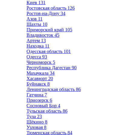
Киев
131
Ростовская область
126
Ростов-на-Дону
34
Азов
11
Шахты
10
Приморский край
105
Владивосток
45
Артем
13
Находка
11
Одесская область
101
Одесса
93
Черноморск
5
Республика Дагестан
90
Махачкала
34
Хасавюрт
20
Буйнакск
8
Ленинградская область
86
Гатчина
7
Приозерск
6
Сосновый Бор
4
Тульская область
86
Тула
23
Щёкино
8
Узловая
8
Тюменская область
84