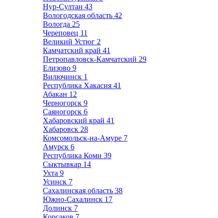
Нур-Султан
43
Вологодская область
42
Вологда
25
Череповец
11
Великий Устюг
2
Камчатский край
41
Петропавловск-Камчатский
29
Елизово
9
Вилючинск
1
Республика Хакасия
41
Абакан
12
Черногорск
9
Саяногорск
6
Хабаровский край
41
Хабаровск
28
Комсомольск-на-Амуре
7
Амурск
6
Республика Коми
39
Сыктывкар
14
Ухта
9
Усинск
7
Сахалинская область
38
Южно-Сахалинск
17
Долинск
7
Корсаков
7