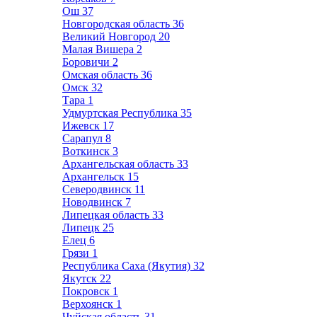
Ош
37
Новгородская область
36
Великий Новгород
20
Малая Вишера
2
Боровичи
2
Омская область
36
Омск
32
Тара
1
Удмуртская Республика
35
Ижевск
17
Сарапул
8
Воткинск
3
Архангельская область
33
Архангельск
15
Северодвинск
11
Новодвинск
7
Липецкая область
33
Липецк
25
Елец
6
Грязи
1
Республика Саха (Якутия)
32
Якутск
22
Покровск
1
Верхоянск
1
Чуйская область
31