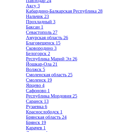
Павлодар
24
Аксу
3
Кабардино-Балкарская Республика
28
Нальчик
23
Прохладный
3
Баксан
1
Севастополь
27
Амурская область
26
Благовещенск
15
Сковородино
3
Белогорск
2
Республика Марий Эл
26
Йошкар-Ола
21
Волжск
5
Смоленская область
25
Смоленск
19
Ярцево
4
Сафоново
1
Республика Мордовия
25
Саранск
13
Рузаевка
6
Краснослободск
1
Брянская область
24
Брянск
19
Карачев
1