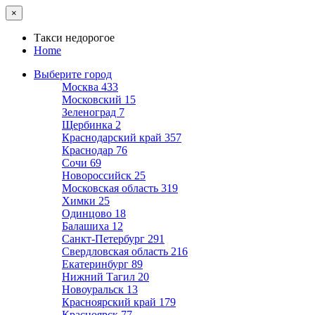
×
Такси недорогое
Home
Выберите город
Москва
433
Московский
15
Зеленоград
7
Щербинка
2
Краснодарский край
357
Краснодар
76
Сочи
69
Новороссийск
25
Московская область
319
Химки
25
Одинцово
18
Балашиха
12
Санкт-Петербург
291
Свердловская область
216
Екатеринбург
89
Нижний Тагил
20
Новоуральск
13
Красноярский край
179
Красноярск
77