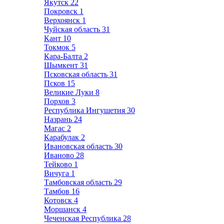
Якутск
22
Покровск
1
Верхоянск
1
Чуйская область
31
Кант
10
Токмок
5
Кара-Балта
2
Шымкент
31
Псковская область
31
Псков
15
Великие Луки
8
Порхов
3
Республика Ингушетия
30
Назрань
24
Магас
2
Карабулак
2
Ивановская область
30
Иваново
28
Тейково
1
Вичуга
1
Тамбовская область
29
Тамбов
16
Котовск
4
Моршанск
4
Чеченская Республика
28