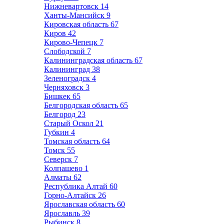
Нижневартовск
14
Ханты-Мансийск
9
Кировская область
67
Киров
42
Кирово-Чепецк
7
Слободской
7
Калининградская область
67
Калининград
38
Зеленоградск
4
Черняховск
3
Бишкек
65
Белгородская область
65
Белгород
23
Старый Оскол
21
Губкин
4
Томская область
64
Томск
55
Северск
7
Колпашево
1
Алматы
62
Республика Алтай
60
Горно-Алтайск
26
Ярославская область
60
Ярославль
39
Рыбинск
8