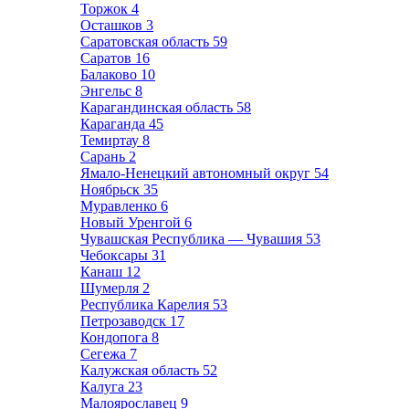
Торжок
4
Осташков
3
Саратовская область
59
Саратов
16
Балаково
10
Энгельс
8
Карагандинская область
58
Караганда
45
Темиртау
8
Сарань
2
Ямало-Ненецкий автономный округ
54
Ноябрьск
35
Муравленко
6
Новый Уренгой
6
Чувашская Республика — Чувашия
53
Чебоксары
31
Канаш
12
Шумерля
2
Республика Карелия
53
Петрозаводск
17
Кондопога
8
Сегежа
7
Калужская область
52
Калуга
23
Малоярославец
9