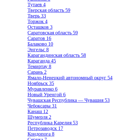
Тутаев
4
Тверская область
59
Тверь
33
Торжок
4
Осташков
3
Саратовская область
59
Саратов
16
Балаково
10
Энгельс
8
Карагандинская область
58
Караганда
45
Темиртау
8
Сарань
2
Ямало-Ненецкий автономный округ
54
Ноябрьск
35
Муравленко
6
Новый Уренгой
6
Чувашская Республика — Чувашия
53
Чебоксары
31
Канаш
12
Шумерля
2
Республика Карелия
53
Петрозаводск
17
Кондопога
8
Сегежа
7