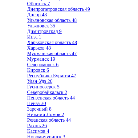
Обнинск
7
Днепропетровская область
49
Днепр
48
Ульяновская область
48
Ульяновск
35
Димитровград
9
Инза
1
Харьковская область
48
Харьков
48
Мурманская область
47
Мурманск
19
Североморск
6
Кировск
6
Республика Бурятия
47
Улан-Удэ
26
Гусиноозерск
5
Северобайкальск
2
Пензенская область
44
Пенза
30
Заречный
8
Нижний Ломов
2
Рязанская область
44
Рязань
26
Касимов
4
Новомичуринск
3