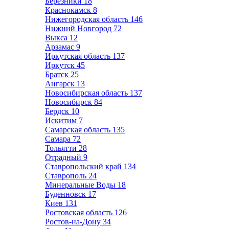
Березники
18
Краснокамск
8
Нижегородская область
146
Нижний Новгород
72
Выкса
12
Арзамас
9
Иркутская область
137
Иркутск
45
Братск
25
Ангарск
13
Новосибирская область
137
Новосибирск
84
Бердск
10
Искитим
7
Самарская область
135
Самара
72
Тольятти
28
Отрадный
9
Ставропольский край
134
Ставрополь
24
Минеральные Воды
18
Буденновск
17
Киев
131
Ростовская область
126
Ростов-на-Дону
34