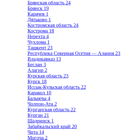
Брянская область
24
Брянск
19
Карачев
1
Дятьково
1
Костромская область
24
Кострома
18
Нерехта
4
Чухлома
1
Ташкент
23
Республика Северная Осетия — Алания
23
Владикавказ
13
Беслан
3
Алагир
2
Курская область
23
Курск
18
Иссык-Кульская область
22
Каракол
10
Балыкчы
4
Чолпон-Ата
2
Курганская область
22
Курган
21
Шадринск
1
Забайкальский край
20
Чита
14
Могоча
2