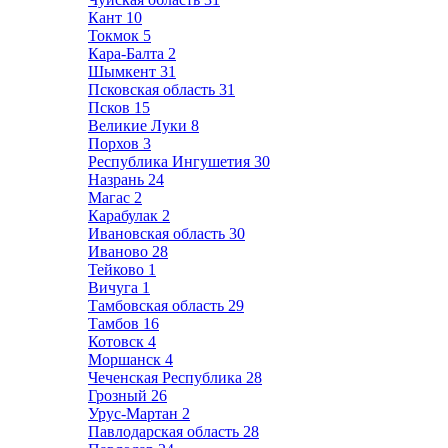
Кант
10
Токмок
5
Кара-Балта
2
Шымкент
31
Псковская область
31
Псков
15
Великие Луки
8
Порхов
3
Республика Ингушетия
30
Назрань
24
Магас
2
Карабулак
2
Ивановская область
30
Иваново
28
Тейково
1
Вичуга
1
Тамбовская область
29
Тамбов
16
Котовск
4
Моршанск
4
Чеченская Республика
28
Грозный
26
Урус-Мартан
2
Павлодарская область
28