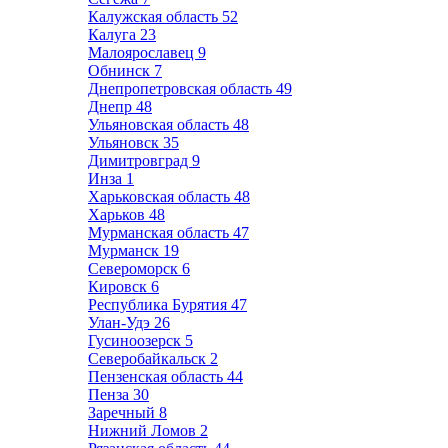
Калужская область
52
Калуга
23
Малоярославец
9
Обнинск
7
Днепропетровская область
49
Днепр
48
Ульяновская область
48
Ульяновск
35
Димитровград
9
Инза
1
Харьковская область
48
Харьков
48
Мурманская область
47
Мурманск
19
Североморск
6
Кировск
6
Республика Бурятия
47
Улан-Удэ
26
Гусиноозерск
5
Северобайкальск
2
Пензенская область
44
Пенза
30
Заречный
8
Нижний Ломов
2