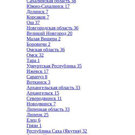
Сахалинская область
38
Южно-Сахалинск
17
Долинск
7
Корсаков
7
Ош
37
Новгородская область
36
Великий Новгород
20
Малая Вишера
2
Боровичи
2
Омская область
36
Омск
32
Тара
1
Удмуртская Республика
35
Ижевск
17
Сарапул
8
Воткинск
3
Архангельская область
33
Архангельск
15
Северодвинск
11
Новодвинск
7
Липецкая область
33
Липецк
25
Елец
6
Грязи
1
Республика Саха (Якутия)
32