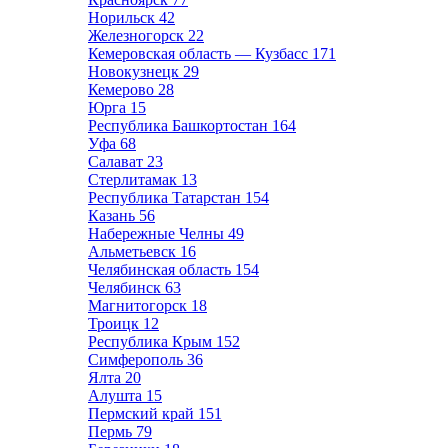
Норильск
42
Железногорск
22
Кемеровская область — Кузбасс
171
Новокузнецк
29
Кемерово
28
Юрга
15
Республика Башкортостан
164
Уфа
68
Салават
23
Стерлитамак
13
Республика Татарстан
154
Казань
56
Набережные Челны
49
Альметьевск
16
Челябинская область
154
Челябинск
63
Магнитогорск
18
Троицк
12
Республика Крым
152
Симферополь
36
Ялта
20
Алушта
15
Пермский край
151
Пермь
79