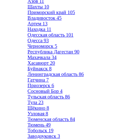
Азов
11
Шахты
10
Приморский край
105
Владивосток
45
Артем
13
Находка
11
Одесская область
101
Одесса
93
Черноморск
5
Республика Дагестан
90
Махачкала
34
Хасавюрт
20
Буйнакск
8
Ленинградская область
86
Гатчина
7
Приозерск
6
Сосновый Бор
4
Тульская область
86
Тула
23
Щёкино
8
Узловая
8
Тюменская область
84
Тюмень
49
Тобольск
19
Заводоуковск
3