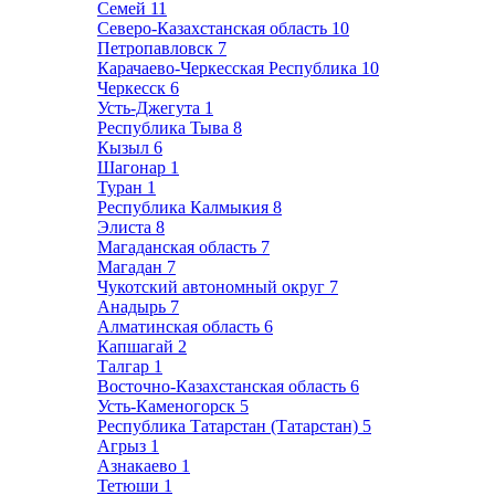
Семей
11
Северо-Казахстанская область
10
Петропавловск
7
Карачаево-Черкесская Республика
10
Черкесск
6
Усть-Джегута
1
Республика Тыва
8
Кызыл
6
Шагонар
1
Туран
1
Республика Калмыкия
8
Элиста
8
Магаданская область
7
Магадан
7
Чукотский автономный округ
7
Анадырь
7
Алматинская область
6
Капшагай
2
Талгар
1
Восточно-Казахстанская область
6
Усть-Каменогорск
5
Республика Татарстан (Татарстан)
5
Агрыз
1
Азнакаево
1
Тетюши
1