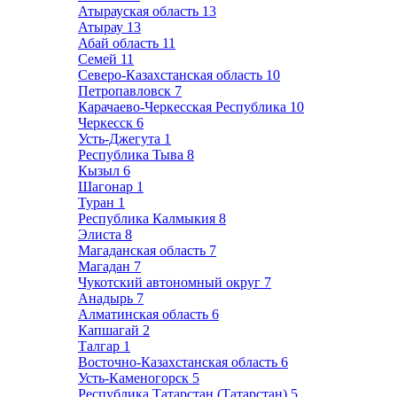
Атырауская область
13
Атырау
13
Абай область
11
Семей
11
Северо-Казахстанская область
10
Петропавловск
7
Карачаево-Черкесская Республика
10
Черкесск
6
Усть-Джегута
1
Республика Тыва
8
Кызыл
6
Шагонар
1
Туран
1
Республика Калмыкия
8
Элиста
8
Магаданская область
7
Магадан
7
Чукотский автономный округ
7
Анадырь
7
Алматинская область
6
Капшагай
2
Талгар
1
Восточно-Казахстанская область
6
Усть-Каменогорск
5
Республика Татарстан (Татарстан)
5