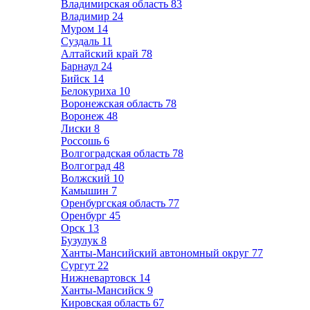
Владимирская область
83
Владимир
24
Муром
14
Суздаль
11
Алтайский край
78
Барнаул
24
Бийск
14
Белокуриха
10
Воронежская область
78
Воронеж
48
Лиски
8
Россошь
6
Волгоградская область
78
Волгоград
48
Волжский
10
Камышин
7
Оренбургская область
77
Оренбург
45
Орск
13
Бузулук
8
Ханты-Мансийский автономный округ
77
Сургут
22
Нижневартовск
14
Ханты-Мансийск
9
Кировская область
67