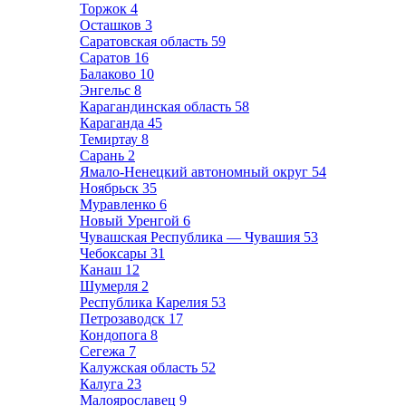
Торжок
4
Осташков
3
Саратовская область
59
Саратов
16
Балаково
10
Энгельс
8
Карагандинская область
58
Караганда
45
Темиртау
8
Сарань
2
Ямало-Ненецкий автономный округ
54
Ноябрьск
35
Муравленко
6
Новый Уренгой
6
Чувашская Республика — Чувашия
53
Чебоксары
31
Канаш
12
Шумерля
2
Республика Карелия
53
Петрозаводск
17
Кондопога
8
Сегежа
7
Калужская область
52
Калуга
23
Малоярославец
9