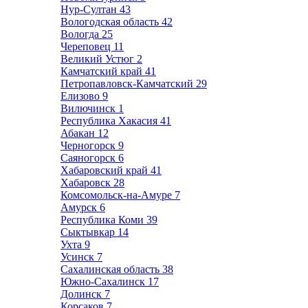
Нур-Султан
43
Вологодская область
42
Вологда
25
Череповец
11
Великий Устюг
2
Камчатский край
41
Петропавловск-Камчатский
29
Елизово
9
Вилючинск
1
Республика Хакасия
41
Абакан
12
Черногорск
9
Саяногорск
6
Хабаровский край
41
Хабаровск
28
Комсомольск-на-Амуре
7
Амурск
6
Республика Коми
39
Сыктывкар
14
Ухта
9
Усинск
7
Сахалинская область
38
Южно-Сахалинск
17
Долинск
7
Корсаков
7