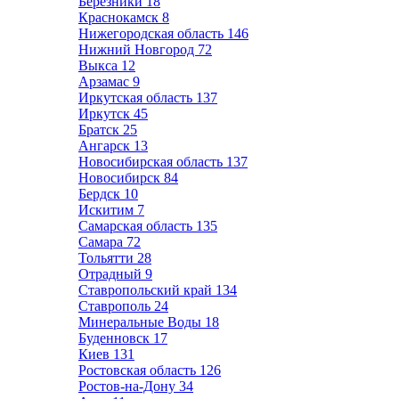
Березники
18
Краснокамск
8
Нижегородская область
146
Нижний Новгород
72
Выкса
12
Арзамас
9
Иркутская область
137
Иркутск
45
Братск
25
Ангарск
13
Новосибирская область
137
Новосибирск
84
Бердск
10
Искитим
7
Самарская область
135
Самара
72
Тольятти
28
Отрадный
9
Ставропольский край
134
Ставрополь
24
Минеральные Воды
18
Буденновск
17
Киев
131
Ростовская область
126
Ростов-на-Дону
34