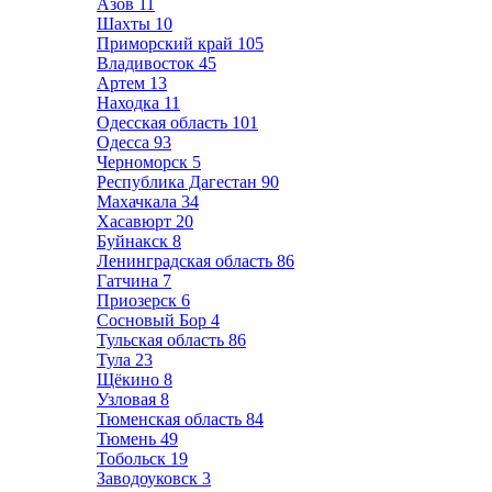
Азов
11
Шахты
10
Приморский край
105
Владивосток
45
Артем
13
Находка
11
Одесская область
101
Одесса
93
Черноморск
5
Республика Дагестан
90
Махачкала
34
Хасавюрт
20
Буйнакск
8
Ленинградская область
86
Гатчина
7
Приозерск
6
Сосновый Бор
4
Тульская область
86
Тула
23
Щёкино
8
Узловая
8
Тюменская область
84
Тюмень
49
Тобольск
19
Заводоуковск
3