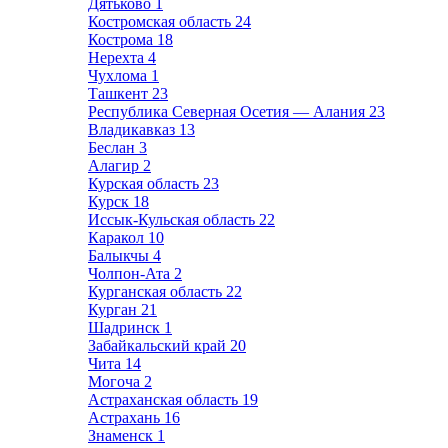
Дятьково
1
Костромская область
24
Кострома
18
Нерехта
4
Чухлома
1
Ташкент
23
Республика Северная Осетия — Алания
23
Владикавказ
13
Беслан
3
Алагир
2
Курская область
23
Курск
18
Иссык-Кульская область
22
Каракол
10
Балыкчы
4
Чолпон-Ата
2
Курганская область
22
Курган
21
Шадринск
1
Забайкальский край
20
Чита
14
Могоча
2
Астраханская область
19
Астрахань
16
Знаменск
1