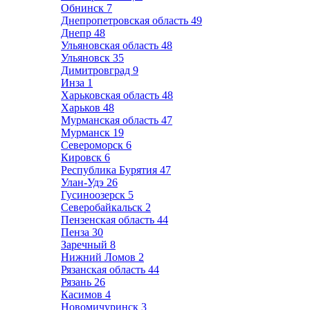
Обнинск
7
Днепропетровская область
49
Днепр
48
Ульяновская область
48
Ульяновск
35
Димитровград
9
Инза
1
Харьковская область
48
Харьков
48
Мурманская область
47
Мурманск
19
Североморск
6
Кировск
6
Республика Бурятия
47
Улан-Удэ
26
Гусиноозерск
5
Северобайкальск
2
Пензенская область
44
Пенза
30
Заречный
8
Нижний Ломов
2
Рязанская область
44
Рязань
26
Касимов
4
Новомичуринск
3