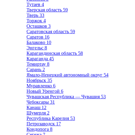
Тутаев
4
Тверская область
59
Тверь
33
Торжок
4
Осташков
3
Саратовская область
59
Саратов
16
Балаково
10
Энгельс
8
Карагандинская область
58
Караганда
45
Темиртау
8
Сарань
2
Ямало-Ненецкий автономный округ
54
Ноябрьск
35
Муравленко
6
Новый Уренгой
6
Чувашская Республика — Чувашия
53
Чебоксары
31
Канаш
12
Шумерля
2
Республика Карелия
53
Петрозаводск
17
Кондопога
8
Сегежа
7