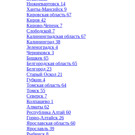
Нижневартовск
14
Ханты-Мансийск
9
Кировская область
67
Киров
42
Кирово-Чепецк
7
Слободской
7
Калининградская область
67
Калининград
38
Зеленоградск
4
Черняховск
3
Бишкек
65
Белгородская область
65
Белгород
23
Старый Оскол
21
Губкин
4
Томская область
64
Томск
55
Северск
7
Колпашево
1
Алматы
62
Республика Алтай
60
Горно-Алтайск
26
Ярославская область
60
Ярославль
39
Рыбинск
8