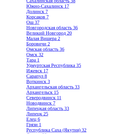
Сахалинская область
38
Южно-Сахалинск
17
Долинск
7
Корсаков
7
Ош
37
Новгородская область
36
Великий Новгород
20
Малая Вишера
2
Боровичи
2
Омская область
36
Омск
32
Тара
1
Удмуртская Республика
35
Ижевск
17
Сарапул
8
Воткинск
3
Архангельская область
33
Архангельск
15
Северодвинск
11
Новодвинск
7
Липецкая область
33
Липецк
25
Елец
6
Грязи
1
Республика Саха (Якутия)
32