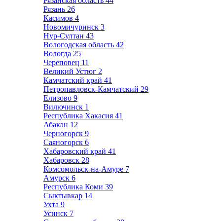
Рязанская область
44
Рязань
26
Касимов
4
Новомичуринск
3
Нур-Султан
43
Вологодская область
42
Вологда
25
Череповец
11
Великий Устюг
2
Камчатский край
41
Петропавловск-Камчатский
29
Елизово
9
Вилючинск
1
Республика Хакасия
41
Абакан
12
Черногорск
9
Саяногорск
6
Хабаровский край
41
Хабаровск
28
Комсомольск-на-Амуре
7
Амурск
6
Республика Коми
39
Сыктывкар
14
Ухта
9
Усинск
7