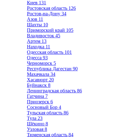
Киев
131
Ростовская область
126
Ростов-на-Дону
34
Азов
11
Шахты
10
Приморский край
105
Владивосток
45
Артем
13
Находка
11
Одесская область
101
Одесса
93
Черноморск
5
Республика Дагестан
90
Махачкала
34
Хасавюрт
20
Буйнакск
8
Ленинградская область
86
Гатчина
7
Приозерск
6
Сосновый Бор
4
Тульская область
86
Тула
23
Щёкино
8
Узловая
8
Тюменская область
84