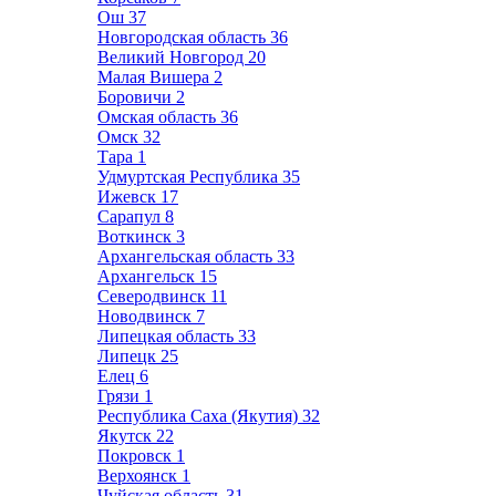
Ош
37
Новгородская область
36
Великий Новгород
20
Малая Вишера
2
Боровичи
2
Омская область
36
Омск
32
Тара
1
Удмуртская Республика
35
Ижевск
17
Сарапул
8
Воткинск
3
Архангельская область
33
Архангельск
15
Северодвинск
11
Новодвинск
7
Липецкая область
33
Липецк
25
Елец
6
Грязи
1
Республика Саха (Якутия)
32
Якутск
22
Покровск
1
Верхоянск
1
Чуйская область
31