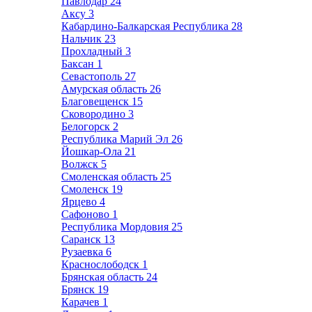
Павлодар
24
Аксу
3
Кабардино-Балкарская Республика
28
Нальчик
23
Прохладный
3
Баксан
1
Севастополь
27
Амурская область
26
Благовещенск
15
Сковородино
3
Белогорск
2
Республика Марий Эл
26
Йошкар-Ола
21
Волжск
5
Смоленская область
25
Смоленск
19
Ярцево
4
Сафоново
1
Республика Мордовия
25
Саранск
13
Рузаевка
6
Краснослободск
1
Брянская область
24
Брянск
19
Карачев
1