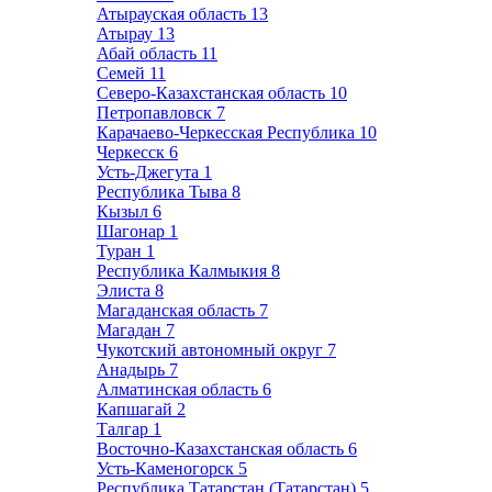
Атырауская область
13
Атырау
13
Абай область
11
Семей
11
Северо-Казахстанская область
10
Петропавловск
7
Карачаево-Черкесская Республика
10
Черкесск
6
Усть-Джегута
1
Республика Тыва
8
Кызыл
6
Шагонар
1
Туран
1
Республика Калмыкия
8
Элиста
8
Магаданская область
7
Магадан
7
Чукотский автономный округ
7
Анадырь
7
Алматинская область
6
Капшагай
2
Талгар
1
Восточно-Казахстанская область
6
Усть-Каменогорск
5
Республика Татарстан (Татарстан)
5