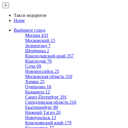
×
Такси недорогое
Home
Выберите город
Москва
433
Московский
15
Зеленоград
7
Щербинка
2
Краснодарский край
357
Краснодар
76
Сочи
69
Новороссийск
25
Московская область
319
Химки
25
Одинцово
18
Балашиха
12
Санкт-Петербург
291
Свердловская область
216
Екатеринбург
89
Нижний Тагил
20
Новоуральск
13
Красноярский край
179
Красноярск
77