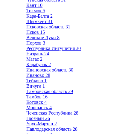
Кант
10
Токмок
5
Кара-Балта
2
Шымкент
31
Псковская область
31
Псков
15
Великие Луки
8
Порхов
3
Республика Ингушетия
30
Назрань
24
Магас
2
Карабулак
2
Ивановская область
30
Иваново
28
Тейково
1
Вичуга
1
Тамбовская область
29
Тамбов
16
Котовск
4
Моршанск
4
Чеченская Республика
28
Грозный
26
Урус-Мартан
2
Павлодарская область
28