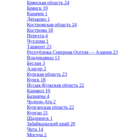
Брянская область
24
Брянск
19
Карачев
1
Дятьково
1
Костромская область
24
Кострома
18
Нерехта
4
Чухлома
1
Ташкент
23
Республика Северная Осетия — Алания
23
Владикавказ
13
Беслан
3
Алагир
2
Курская область
23
Курск
18
Иссык-Кульская область
22
Каракол
10
Балыкчы
4
Чолпон-Ата
2
Курганская область
22
Курган
21
Шадринск
1
Забайкальский край
20
Чита
14
Могоча
2