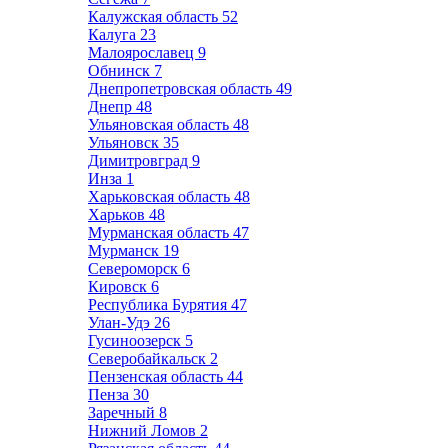
Калужская область
52
Калуга
23
Малоярославец
9
Обнинск
7
Днепропетровская область
49
Днепр
48
Ульяновская область
48
Ульяновск
35
Димитровград
9
Инза
1
Харьковская область
48
Харьков
48
Мурманская область
47
Мурманск
19
Североморск
6
Кировск
6
Республика Бурятия
47
Улан-Удэ
26
Гусиноозерск
5
Северобайкальск
2
Пензенская область
44
Пенза
30
Заречный
8
Нижний Ломов
2