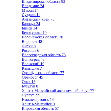
Владимирская область
83
Владимир
24
Муром
14
Суздаль
11
Алтайский край
78
Барнаул
24
Бийск
14
Белокуриха
10
Воронежская область
78
Воронеж
48
Лиски
8
Россошь
6
Волгоградская область
78
Волгоград
48
Волжский
10
Камышин
7
Оренбургская область
77
Оренбург
45
Орск
13
Бузулук
8
Ханты-Мансийский автономный округ
77
Сургут
22
Нижневартовск
14
Ханты-Мансийск
9
Кировская область
67