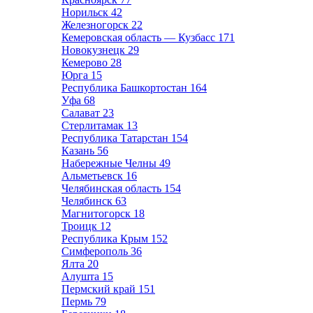
Норильск
42
Железногорск
22
Кемеровская область — Кузбасс
171
Новокузнецк
29
Кемерово
28
Юрга
15
Республика Башкортостан
164
Уфа
68
Салават
23
Стерлитамак
13
Республика Татарстан
154
Казань
56
Набережные Челны
49
Альметьевск
16
Челябинская область
154
Челябинск
63
Магнитогорск
18
Троицк
12
Республика Крым
152
Симферополь
36
Ялта
20
Алушта
15
Пермский край
151
Пермь
79