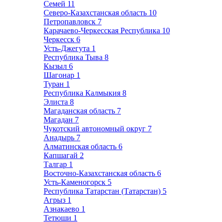
Семей
11
Северо-Казахстанская область
10
Петропавловск
7
Карачаево-Черкесская Республика
10
Черкесск
6
Усть-Джегута
1
Республика Тыва
8
Кызыл
6
Шагонар
1
Туран
1
Республика Калмыкия
8
Элиста
8
Магаданская область
7
Магадан
7
Чукотский автономный округ
7
Анадырь
7
Алматинская область
6
Капшагай
2
Талгар
1
Восточно-Казахстанская область
6
Усть-Каменогорск
5
Республика Татарстан (Татарстан)
5
Агрыз
1
Азнакаево
1
Тетюши
1