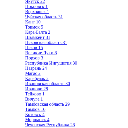
Якутск
22
Покровск
1
Верхоянск
1
Чуйская область
31
Кант
10
Токмок
5
Кара-Балта
2
Шымкент
31
Псковская область
31
Псков
15
Великие Луки
8
Порхов
3
Республика Ингушетия
30
Назрань
24
Магас
2
Карабулак
2
Ивановская область
30
Иваново
28
Тейково
1
Вичуга
1
Тамбовская область
29
Тамбов
16
Котовск
4
Моршанск
4
Чеченская Республика
28