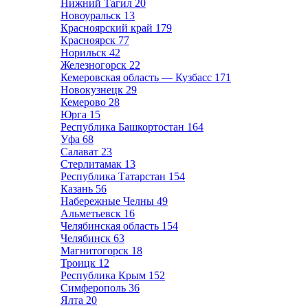
Нижний Тагил
20
Новоуральск
13
Красноярский край
179
Красноярск
77
Норильск
42
Железногорск
22
Кемеровская область — Кузбасс
171
Новокузнецк
29
Кемерово
28
Юрга
15
Республика Башкортостан
164
Уфа
68
Салават
23
Стерлитамак
13
Республика Татарстан
154
Казань
56
Набережные Челны
49
Альметьевск
16
Челябинская область
154
Челябинск
63
Магнитогорск
18
Троицк
12
Республика Крым
152
Симферополь
36
Ялта
20