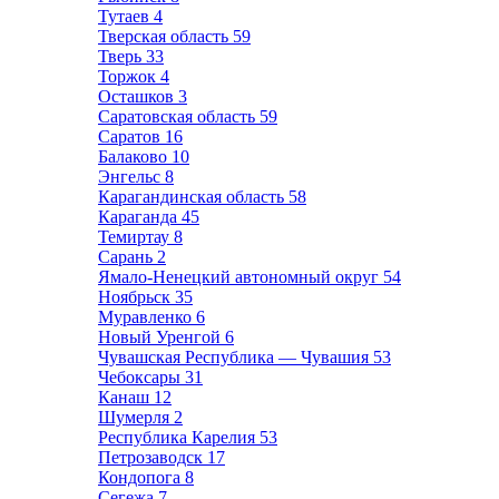
Тутаев
4
Тверская область
59
Тверь
33
Торжок
4
Осташков
3
Саратовская область
59
Саратов
16
Балаково
10
Энгельс
8
Карагандинская область
58
Караганда
45
Темиртау
8
Сарань
2
Ямало-Ненецкий автономный округ
54
Ноябрьск
35
Муравленко
6
Новый Уренгой
6
Чувашская Республика — Чувашия
53
Чебоксары
31
Канаш
12
Шумерля
2
Республика Карелия
53
Петрозаводск
17
Кондопога
8
Сегежа
7