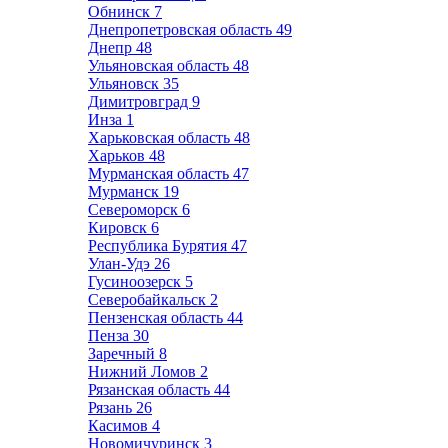
Обнинск
7
Днепропетровская область
49
Днепр
48
Ульяновская область
48
Ульяновск
35
Димитровград
9
Инза
1
Харьковская область
48
Харьков
48
Мурманская область
47
Мурманск
19
Североморск
6
Кировск
6
Республика Бурятия
47
Улан-Удэ
26
Гусиноозерск
5
Северобайкальск
2
Пензенская область
44
Пенза
30
Заречный
8
Нижний Ломов
2
Рязанская область
44
Рязань
26
Касимов
4
Новомичуринск
3