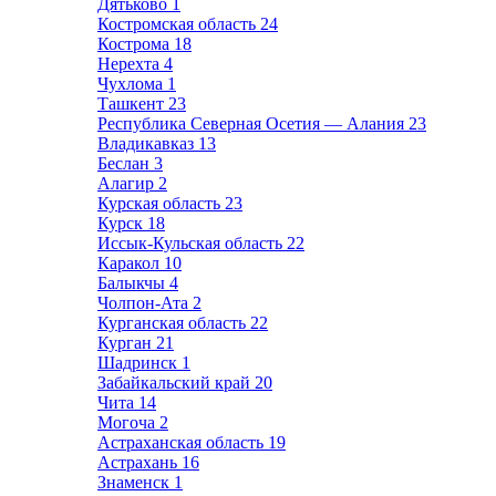
Дятьково
1
Костромская область
24
Кострома
18
Нерехта
4
Чухлома
1
Ташкент
23
Республика Северная Осетия — Алания
23
Владикавказ
13
Беслан
3
Алагир
2
Курская область
23
Курск
18
Иссык-Кульская область
22
Каракол
10
Балыкчы
4
Чолпон-Ата
2
Курганская область
22
Курган
21
Шадринск
1
Забайкальский край
20
Чита
14
Могоча
2
Астраханская область
19
Астрахань
16
Знаменск
1