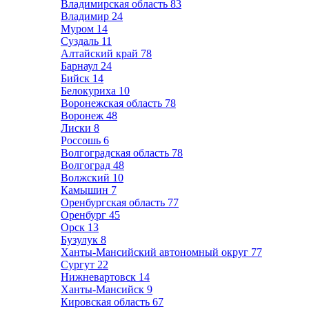
Владимирская область
83
Владимир
24
Муром
14
Суздаль
11
Алтайский край
78
Барнаул
24
Бийск
14
Белокуриха
10
Воронежская область
78
Воронеж
48
Лиски
8
Россошь
6
Волгоградская область
78
Волгоград
48
Волжский
10
Камышин
7
Оренбургская область
77
Оренбург
45
Орск
13
Бузулук
8
Ханты-Мансийский автономный округ
77
Сургут
22
Нижневартовск
14
Ханты-Мансийск
9
Кировская область
67