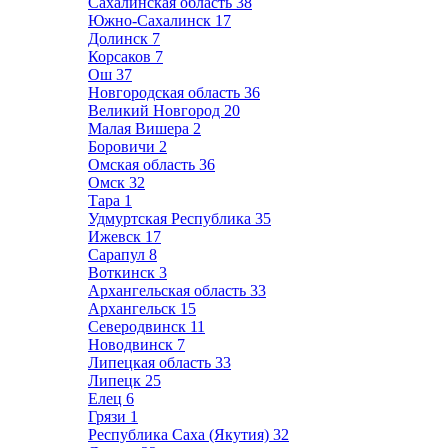
Сахалинская область
38
Южно-Сахалинск
17
Долинск
7
Корсаков
7
Ош
37
Новгородская область
36
Великий Новгород
20
Малая Вишера
2
Боровичи
2
Омская область
36
Омск
32
Тара
1
Удмуртская Республика
35
Ижевск
17
Сарапул
8
Воткинск
3
Архангельская область
33
Архангельск
15
Северодвинск
11
Новодвинск
7
Липецкая область
33
Липецк
25
Елец
6
Грязи
1
Республика Саха (Якутия)
32