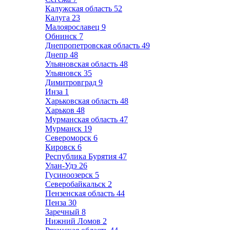
Калужская область
52
Калуга
23
Малоярославец
9
Обнинск
7
Днепропетровская область
49
Днепр
48
Ульяновская область
48
Ульяновск
35
Димитровград
9
Инза
1
Харьковская область
48
Харьков
48
Мурманская область
47
Мурманск
19
Североморск
6
Кировск
6
Республика Бурятия
47
Улан-Удэ
26
Гусиноозерск
5
Северобайкальск
2
Пензенская область
44
Пенза
30
Заречный
8
Нижний Ломов
2