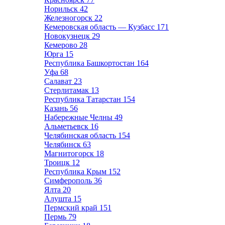
Норильск
42
Железногорск
22
Кемеровская область — Кузбасс
171
Новокузнецк
29
Кемерово
28
Юрга
15
Республика Башкортостан
164
Уфа
68
Салават
23
Стерлитамак
13
Республика Татарстан
154
Казань
56
Набережные Челны
49
Альметьевск
16
Челябинская область
154
Челябинск
63
Магнитогорск
18
Троицк
12
Республика Крым
152
Симферополь
36
Ялта
20
Алушта
15
Пермский край
151
Пермь
79