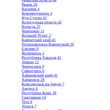
Рязанская область
44
Рязань
26
Касимов
4
Новомичуринск
3
Нур-Султан
43
Вологодская область
42
Вологда
25
Череповец
11
Великий Устюг
2
Камчатский край
41
Петропавловск-Камчатский
29
Елизово
9
Вилючинск
1
Республика Хакасия
41
Абакан
12
Черногорск
9
Саяногорск
6
Хабаровский край
41
Хабаровск
28
Комсомольск-на-Амуре
7
Амурск
6
Республика Коми
39
Сыктывкар
14
Ухта
9
Усинск
7