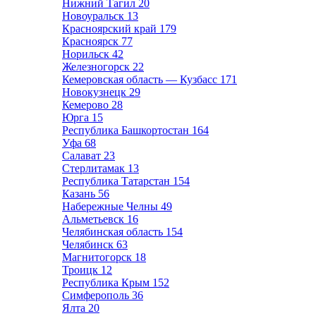
Нижний Тагил
20
Новоуральск
13
Красноярский край
179
Красноярск
77
Норильск
42
Железногорск
22
Кемеровская область — Кузбасс
171
Новокузнецк
29
Кемерово
28
Юрга
15
Республика Башкортостан
164
Уфа
68
Салават
23
Стерлитамак
13
Республика Татарстан
154
Казань
56
Набережные Челны
49
Альметьевск
16
Челябинская область
154
Челябинск
63
Магнитогорск
18
Троицк
12
Республика Крым
152
Симферополь
36
Ялта
20