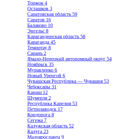
Торжок
4
Осташков
3
Саратовская область
59
Саратов
16
Балаково
10
Энгельс
8
Карагандинская область
58
Караганда
45
Темиртау
8
Сарань
2
Ямало-Ненецкий автономный округ
54
Ноябрьск
35
Муравленко
6
Новый Уренгой
6
Чувашская Республика — Чувашия
53
Чебоксары
31
Канаш
12
Шумерля
2
Республика Карелия
53
Петрозаводск
17
Кондопога
8
Сегежа
7
Калужская область
52
Калуга
23
Малоярославец
9