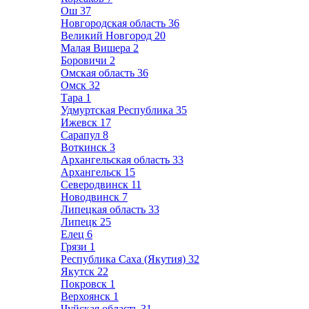
Ош
37
Новгородская область
36
Великий Новгород
20
Малая Вишера
2
Боровичи
2
Омская область
36
Омск
32
Тара
1
Удмуртская Республика
35
Ижевск
17
Сарапул
8
Воткинск
3
Архангельская область
33
Архангельск
15
Северодвинск
11
Новодвинск
7
Липецкая область
33
Липецк
25
Елец
6
Грязи
1
Республика Саха (Якутия)
32
Якутск
22
Покровск
1
Верхоянск
1
Чуйская область
31