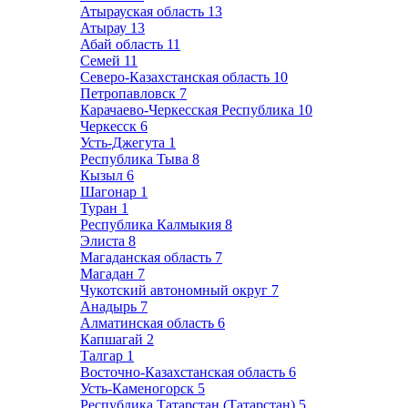
Атырауская область
13
Атырау
13
Абай область
11
Семей
11
Северо-Казахстанская область
10
Петропавловск
7
Карачаево-Черкесская Республика
10
Черкесск
6
Усть-Джегута
1
Республика Тыва
8
Кызыл
6
Шагонар
1
Туран
1
Республика Калмыкия
8
Элиста
8
Магаданская область
7
Магадан
7
Чукотский автономный округ
7
Анадырь
7
Алматинская область
6
Капшагай
2
Талгар
1
Восточно-Казахстанская область
6
Усть-Каменогорск
5
Республика Татарстан (Татарстан)
5