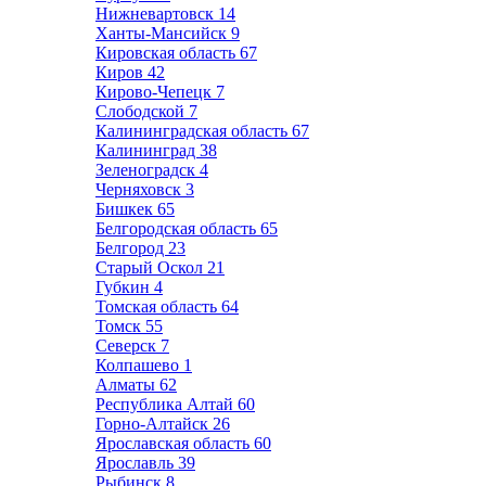
Нижневартовск
14
Ханты-Мансийск
9
Кировская область
67
Киров
42
Кирово-Чепецк
7
Слободской
7
Калининградская область
67
Калининград
38
Зеленоградск
4
Черняховск
3
Бишкек
65
Белгородская область
65
Белгород
23
Старый Оскол
21
Губкин
4
Томская область
64
Томск
55
Северск
7
Колпашево
1
Алматы
62
Республика Алтай
60
Горно-Алтайск
26
Ярославская область
60
Ярославль
39
Рыбинск
8