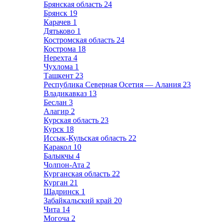
Брянская область
24
Брянск
19
Карачев
1
Дятьково
1
Костромская область
24
Кострома
18
Нерехта
4
Чухлома
1
Ташкент
23
Республика Северная Осетия — Алания
23
Владикавказ
13
Беслан
3
Алагир
2
Курская область
23
Курск
18
Иссык-Кульская область
22
Каракол
10
Балыкчы
4
Чолпон-Ата
2
Курганская область
22
Курган
21
Шадринск
1
Забайкальский край
20
Чита
14
Могоча
2