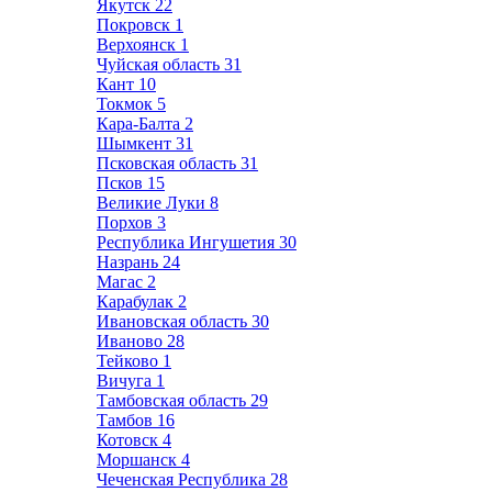
Якутск
22
Покровск
1
Верхоянск
1
Чуйская область
31
Кант
10
Токмок
5
Кара-Балта
2
Шымкент
31
Псковская область
31
Псков
15
Великие Луки
8
Порхов
3
Республика Ингушетия
30
Назрань
24
Магас
2
Карабулак
2
Ивановская область
30
Иваново
28
Тейково
1
Вичуга
1
Тамбовская область
29
Тамбов
16
Котовск
4
Моршанск
4
Чеченская Республика
28