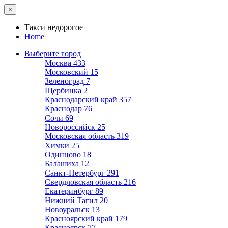
×
Такси недорогое
Home
Выберите город
Москва
433
Московский
15
Зеленоград
7
Щербинка
2
Краснодарский край
357
Краснодар
76
Сочи
69
Новороссийск
25
Московская область
319
Химки
25
Одинцово
18
Балашиха
12
Санкт-Петербург
291
Свердловская область
216
Екатеринбург
89
Нижний Тагил
20
Новоуральск
13
Красноярский край
179
Красноярск
77