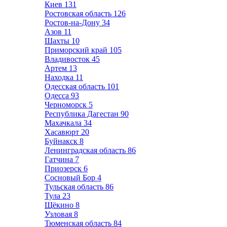
Киев
131
Ростовская область
126
Ростов-на-Дону
34
Азов
11
Шахты
10
Приморский край
105
Владивосток
45
Артем
13
Находка
11
Одесская область
101
Одесса
93
Черноморск
5
Республика Дагестан
90
Махачкала
34
Хасавюрт
20
Буйнакск
8
Ленинградская область
86
Гатчина
7
Приозерск
6
Сосновый Бор
4
Тульская область
86
Тула
23
Щёкино
8
Узловая
8
Тюменская область
84