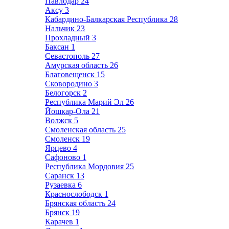
Павлодар
24
Аксу
3
Кабардино-Балкарская Республика
28
Нальчик
23
Прохладный
3
Баксан
1
Севастополь
27
Амурская область
26
Благовещенск
15
Сковородино
3
Белогорск
2
Республика Марий Эл
26
Йошкар-Ола
21
Волжск
5
Смоленская область
25
Смоленск
19
Ярцево
4
Сафоново
1
Республика Мордовия
25
Саранск
13
Рузаевка
6
Краснослободск
1
Брянская область
24
Брянск
19
Карачев
1