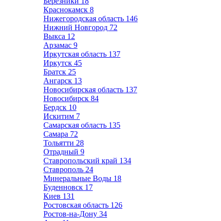
Березники
18
Краснокамск
8
Нижегородская область
146
Нижний Новгород
72
Выкса
12
Арзамас
9
Иркутская область
137
Иркутск
45
Братск
25
Ангарск
13
Новосибирская область
137
Новосибирск
84
Бердск
10
Искитим
7
Самарская область
135
Самара
72
Тольятти
28
Отрадный
9
Ставропольский край
134
Ставрополь
24
Минеральные Воды
18
Буденновск
17
Киев
131
Ростовская область
126
Ростов-на-Дону
34