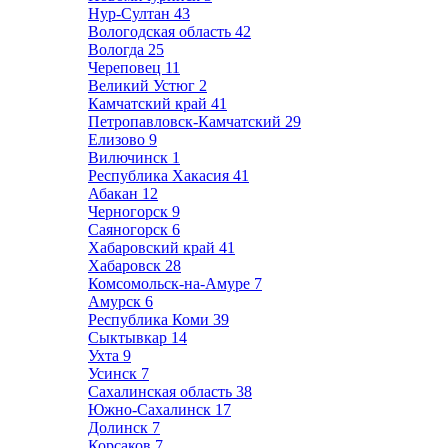
Нур-Султан
43
Вологодская область
42
Вологда
25
Череповец
11
Великий Устюг
2
Камчатский край
41
Петропавловск-Камчатский
29
Елизово
9
Вилючинск
1
Республика Хакасия
41
Абакан
12
Черногорск
9
Саяногорск
6
Хабаровский край
41
Хабаровск
28
Комсомольск-на-Амуре
7
Амурск
6
Республика Коми
39
Сыктывкар
14
Ухта
9
Усинск
7
Сахалинская область
38
Южно-Сахалинск
17
Долинск
7
Корсаков
7