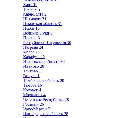
Кант
10
Токмок
5
Кара-Балта
2
Шымкент
31
Псковская область
31
Псков
15
Великие Луки
8
Порхов
3
Республика Ингушетия
30
Назрань
24
Магас
2
Карабулак
2
Ивановская область
30
Иваново
28
Тейково
1
Вичуга
1
Тамбовская область
29
Тамбов
16
Котовск
4
Моршанск
4
Чеченская Республика
28
Грозный
26
Урус-Мартан
2
Павлодарская область
28