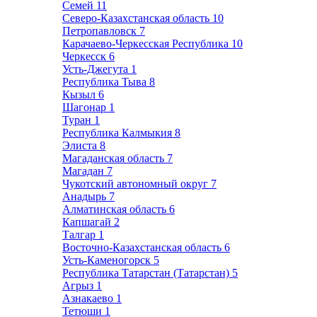
Семей
11
Северо-Казахстанская область
10
Петропавловск
7
Карачаево-Черкесская Республика
10
Черкесск
6
Усть-Джегута
1
Республика Тыва
8
Кызыл
6
Шагонар
1
Туран
1
Республика Калмыкия
8
Элиста
8
Магаданская область
7
Магадан
7
Чукотский автономный округ
7
Анадырь
7
Алматинская область
6
Капшагай
2
Талгар
1
Восточно-Казахстанская область
6
Усть-Каменогорск
5
Республика Татарстан (Татарстан)
5
Агрыз
1
Азнакаево
1
Тетюши
1